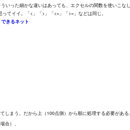
そういった細かな違いはあっても、エクセルの関数を使いこな
思ってイイ。「<」「>」「<=」「>=」などは同じ。
 | できるネット
当してしまう。だから上（100点側）から順に処理する必要がある
る場合）、