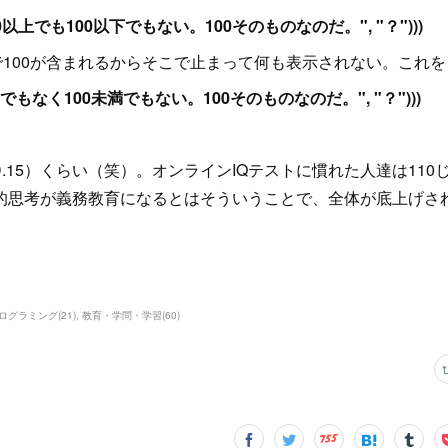
1=100, "100以上でも100以下でもない。100そのものなのだ。", "？")))
で100が含まれるからそこで止まって何も表示されない。これを
100, "100超でもなく100未満でもない。100そのものなのだ。", "？")))
D.15）くらい（笑）。オンラインIQテストに慣れた人達は110
的思考が義務教育になるとはそういうことで、全体が底上げさ
ログラミング
(
21
)
教育・学問・学習
(
60
)