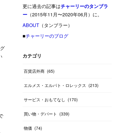
(
15
)
(
16
)
(
33
)
(
31
)
(
39
)
(
24
)
更に過去の記事は
チャーリーのタンブラ
(
24
)
(
12
)
(
26
)
ー
（2015年11月〜2020年06月）に。
(
31
)
(
23
)
(
42
)
(
8
)
(
19
)
(
27
)
(
31
)
ABOUT
(
40
（タンブラー）
)
(
24
)
(
17
)
(
13
)
(
29
)
(
26
)
(
55
)
■
チャーリーのブログ
(
33
)
(
12
)
(
14
)
(
24
)
(
20
)
(
38
)
(
46
)
ング
(
12
)
(
26
)
(
14
)
い
(
20
)
(
20
)
カテゴリ
(
19
)
(
19
)
(
46
)
(
31
)
百貨店外商
(
65
)
(
37
)
(
27
)
(
58
)
エルメス・エルパト・ロレックス
(
213
)
(
20
)
(
10
)
(
40
)
サービス・おもてなし
(
170
)
買い物・デパート
(
339
)
で
物価
(
74
)