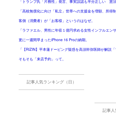
「トランプ氏「片務性」発言、事実誤認も半分正しい 憲法改
「高校無償化に向け「私立」世帯への支援金を増額、所得制限
客側（消費者）が「お客様」というのはなぜ。
「ラファエル、男性に年収１億円求める女性インフルエンサーに
更に一週間早まったiPhone 16 Proの納期。
「【RIZIN】平本蓮ドーピング疑惑を高須幹弥医師が解説「で
そもそも「来店予約」って。
記事人気ランキング（日）
記事人