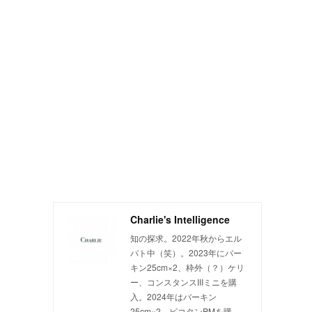
Charlie's Intelligence
知の探求。2022年秋からエル
パト中（笑）。2023年にバー
キン25cm×2、枠外（？）ケリ
ー、コンスタンスIIIミニを購
入。2024年はバーキン
25cm×2、ピコタンPMを購