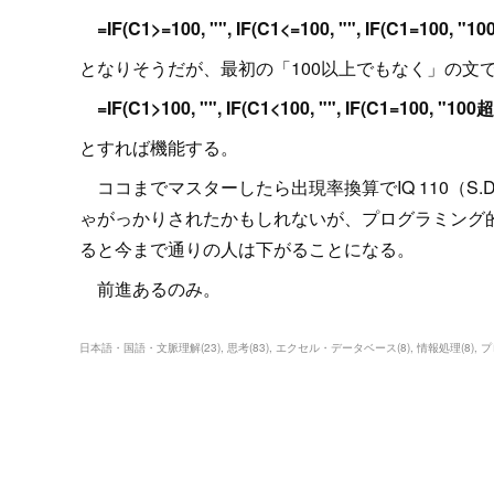
=IF(C1>=100, "", IF(C1<=100, "", IF(C
となりそうだが、最初の「100以上でもなく」の文
=IF(C1>100, "", IF(C1<100, "", IF(C1=
とすれば機能する。
ココまでマスターしたら出現率換算でIQ 110（S.
ゃがっかりされたかもしれないが、プログラミング
ると今まで通りの人は下がることになる。
前進あるのみ。
日本語・国語・文脈理解
(
23
)
思考
(
83
)
エクセル・データベース
(
8
)
情報処理
(
8
)
プ