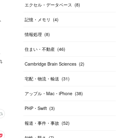
エクセル・データベース
(
8
)
、
記憶・メモリ
(
4
)
情報処理
(
8
)
住まい・不動産
(
46
)
じ
れ
Cambridge Brain Sciences
(
2
)
宅配・物流・輸送
(
31
)
アップル・Mac・iPhone
(
38
)
PHP・Swift
(
3
)
報道・事件・事故
(
52
)
知性・賢さ
(
7
)