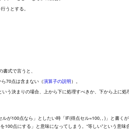
を行うとする。
の書式で言うと、
から70点は含まない（
演算子の説明
）。
という決まりの場合、上から下に処理すべきか、下から上に処
00点なら」としたい時「IF(得点セル=100, , )」と書く
を100点にする」と意味になってしまう。“等しい”という意味