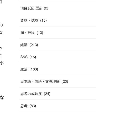
点
項目反応理論
(
2
)
資格・試験
(
15
)
0
な
脳・神経
(
13
)
経済
(
213
)
で
に
SNS
(
15
)
小
政治
(
103
)
日本語・国語・文脈理解
(
23
)
思考の成熟度
(
24
)
もな
と
思考
(
83
)