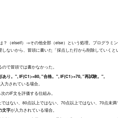
ぁこれは？（elseif）→その他全部（else）という処理。プログラミ
理しないから、冒頭に書いた「採点した行から削除していくと
るので冒頭では書かなかった。
あり。", IF(C1>=80, "合格。", IF(C1>=70, "再試験。",
が入力されている場合。
次のIF文を評価する仕組み。
ではない、80点以上ではない、70点以上ではない、70点未満
の文字
が入力されている場合。