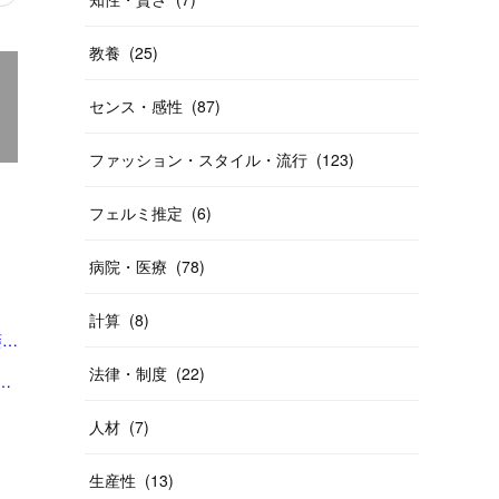
教養
(
25
)
センス・感性
(
87
)
ファッション・スタイル・流行
(
123
)
フェルミ推定
(
6
)
病院・医療
(
78
)
計算
(
8
)
「「もはや、生徒にレンズを向けられない雰囲気」。後絶たない教員による盗撮、現場に波紋――運動会や修学旅行控え、先生が萎縮するワケ | 鹿児島のニュース | 南日本新聞デジタル」
法律・制度
(
22
)
ビジネスは”不安商法なのでは”という指摘の増加 #エキスパートトピ（杉浦由美子） - エキスパート - Yahoo!ニュース」
人材
(
7
)
生産性
(
13
)