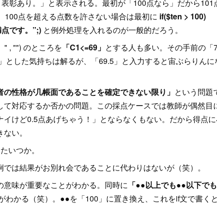
「表彰あり。」と表示される。最初が「100点なら」だから101
。100点を超える点数を許さない場合は最初に
if($ten > 100)
満点です。”;)
と例外処理を入れるのが一般的だろう。
" , "") のところを
「C1<=69」
とする人も多い。その手前の「7
」とした気持ちは解るが、「69.5」と入力すると宙ぶらりんに
者の性格が几帳面であることを確定できない限り」
という問題
して対応するか否かの問題。この採点ケースでは教師が偶然目
イけど0.5点あげちゃう！」とならなくもない。だから得点に
きない。
たいつか。
例では結果がお別れ会であることに代わりはないが（笑）。
の意味が重要なことがわかる。同時に
「●●以上でも●●以下で
わかる（笑）。●●を「100」に置き換え、これをif文で書く