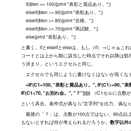
if($ten == 100){print "表彰と賞品あり。";}
elseif($ten >= 90){print "表彰あり。";}
elseif($ten >= 80){print "合格。";}
elseif($ten >= 70){print "再試験。";}
else{print "表彰あり。";}
と書く。ifとelseifとelseは、もし（if）→じゃ
コードとは上から順に該当した時点でそれ以降は処
う決まり」というエクセルと同じ。
エクセルでも同じように書けなくはないが長くな
=IF(C1=100, "表彰と賞品あり。", IF(C1>=90, "表彰
IF(C1<70, "お別れ会。", "？")))))
//C1セルに点数
という具合。条件式が真なら"文字列"を出力、偽なら
最後の「？」は、点数が100点ではない、90点以上
もないとすれば何が考えられるだろうか。
数字以外