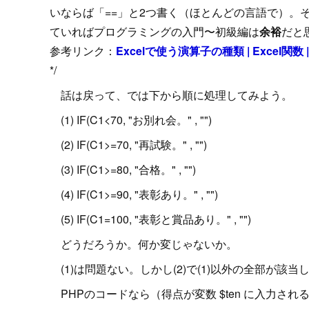
いならば「==」と2つ書く（ほとんどの言語で）。
ていればプログラミングの入門〜初級編は
余裕
だと
参考リンク：
Excelで使う演算子の種類 | Excel関数
*/
話は戻って、では下から順に処理してみよう。
(1) IF(C1<70, "お別れ会。" , "")
(2) IF(C1>=70, "再試験。" , "")
(3) IF(C1>=80, "合格。" , "")
(4) IF(C1>=90, "表彰あり。" , "")
(5) IF(C1=100, "表彰と賞品あり。" , "")
どうだろうか。何か変じゃないか。
(1)は問題ない。しかし(2)で(1)以外の全部が該
PHPのコードなら（得点が変数 $ten に入力され