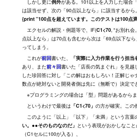
しかし更に
例外
がある。101以上を入力した場合
は該当せず、次の「90点以上なら」に該当するから
{print ”100点を超えています。このテストは100点
エクセルの解説・例題等で、IF(
C1<70
, "お別れ会。
点以上なら」は70点も含むから次は「69点以下なら
ってしまう。
これが
前回
書いた、
「実際に入力作業を行う担当
あり、また
前々回
書いた「店長の気まぐれ」を見越
した珍回答に対し「この解はおもしろい！正解じゃナ
数点が絶対ないと開発者側は先に（無断で）決定で
※プログラミングの場合は「型」問題があるからま
というわけで最後は
「C1<70」
の方が確実。この
このように「以上」「以下」「未満」という言葉
い。●●そのものなのだ」
という表現がおかしなことが
（C1セルに100が入る）、