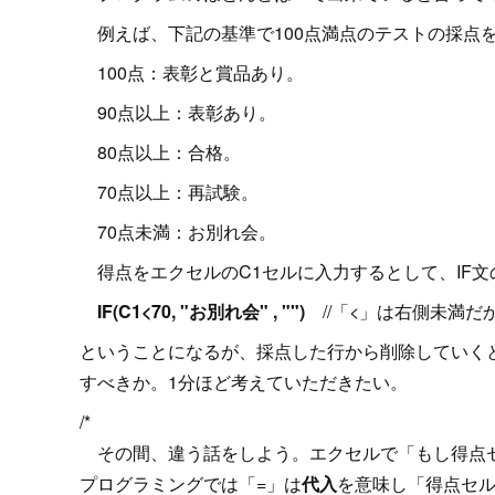
例えば、下記の基準で100点満点のテストの採点
100点：表彰と賞品あり。
90点以上：表彰あり。
80点以上：合格。
70点以上：再試験。
70点未満：お別れ会。
得点をエクセルのC1セルに入力するとして、IF文
IF(C1<70, "お別れ会" , "")
//「<」は右側未満だ
ということになるが、採点した行から削除していく
すべきか。1分ほど考えていただきたい。
/*
その間、違う話をしよう。エクセルで「もし得点セルが1
プログラミングでは「=」は
代入
を意味し「得点セル