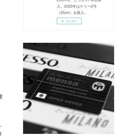
入。2025年はケリー2号
（25cm）を購入。
フォロー
理
が、
合