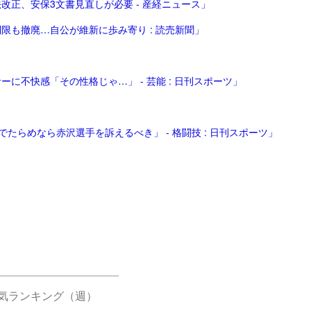
正、安保3文書見直しが必要 - 産経ニュース」
も撤廃…自公が維新に歩み寄り : 読売新聞」
不快感「その性格じゃ…」 - 芸能 : 日刊スポーツ」
たらめなら赤沢選手を訴えるべき」 - 格闘技 : 日刊スポーツ」
気ランキング（週）