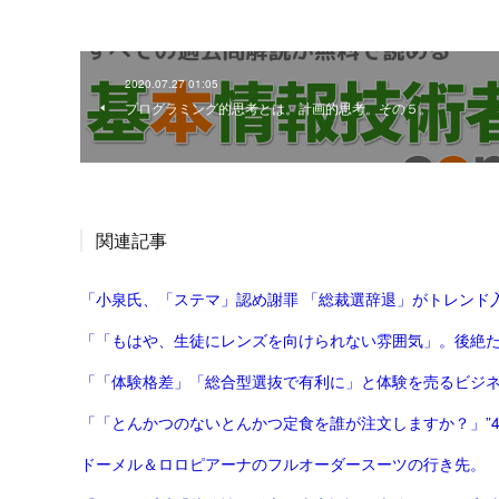
2020.07.27 01:05
プログラミング的思考とは。計画的思考。その５。
関連記事
「小泉氏、「ステマ」認め謝罪 「総裁選辞退」がトレンド入り
「「とんかつのないとんかつ定食を誰が注文しますか？」”4400
ドーメル＆ロロピアーナのフルオーダースーツの行き先。