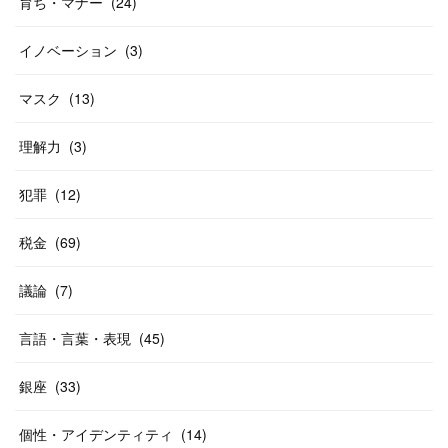
育ち・マナー
(
24
)
イノベーション
(
3
)
マスク
(
13
)
理解力
(
3
)
犯罪
(
12
)
税金
(
69
)
議論
(
7
)
言語・言葉・表現
(
45
)
銀座
(
33
)
個性・アイデンティティ
(
14
)