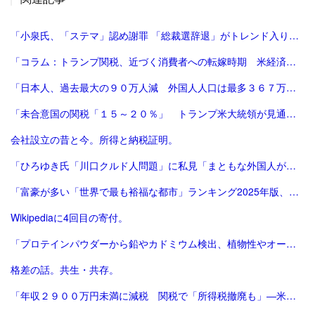
「小泉氏、「ステマ」認め謝罪 「総裁選辞退」がトレンド入り 写真5枚 国際ニュース：AFPBB News」
「コラム：トランプ関税、近づく消費者への転嫁時期 米経済にどう影響 | ロイター」
「日本人、過去最大の９０万人減 外国人人口は最多３６７万人―総務省：時事ドットコム」
「未合意国の関税「１５～２０％」 トランプ米大統領が見通し：時事ドットコム」
会社設立の昔と今。所得と納税証明。
「ひろゆき氏「川口クルド人問題」に私見「まともな外国人が損するので不法就労には厳しくすべき」 - 芸能 : 日刊スポーツ」
「富豪が多い「世界で最も裕福な都市」ランキング2025年版、東京が2年連続3位 | Forbes JAPAN 公式サイト（フォーブス ジャパン）」
Wikipediaに4回目の寄付。
「プロテインパウダーから鉛やカドミウム検出、植物性やオーガニック製品は数倍の含有量 - CNN.co.jp」
格差の話。共生・共存。
「年収２９００万円未満に減税 関税で「所得税撤廃も」―米大統領：時事ドットコム」