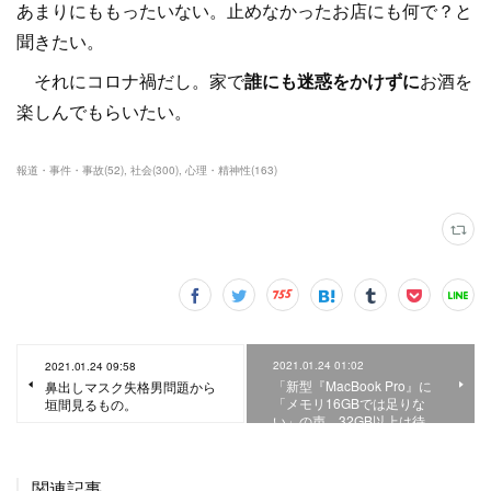
あまりにももったいない。止めなかったお店にも何で？と
聞きたい。
それにコロナ禍だし。家で
誰にも迷惑をかけずに
お酒を
楽しんでもらいたい。
報道・事件・事故
(
52
)
社会
(
300
)
心理・精神性
(
163
)
2021.01.24 01:02
2021.01.24 09:58
「新型『MacBook Pro』に
鼻出しマスク失格男問題から
「メモリ16GBでは足りな
垣間見るもの。
い」の声。32GB以上は待…
関連記事