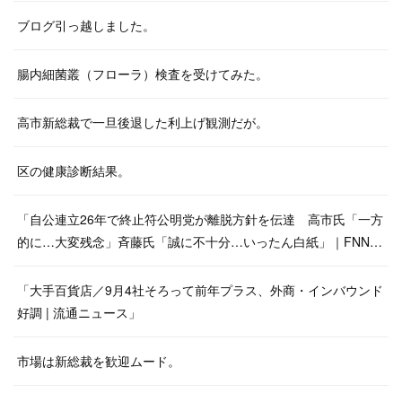
ブログ引っ越しました。
腸内細菌叢（フローラ）検査を受けてみた。
高市新総裁で一旦後退した利上げ観測だが。
区の健康診断結果。
「自公連立26年で終止符公明党が離脱方針を伝達 高市氏「一方
的に…大変残念」斉藤氏「誠に不十分…いったん白紙」｜FNN…
「大手百貨店／9月4社そろって前年プラス、外商・インバウンド
好調 | 流通ニュース」
市場は新総裁を歓迎ムード。