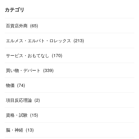
(
17
)
(
13
)
(
29
)
(
26
)
カテゴリ
(
55
)
(
33
)
(
12
)
(
14
)
(
24
)
(
20
)
(
38
)
百貨店外商
(
46
)
(
65
)
(
12
)
(
26
)
(
14
)
(
20
)
(
20
)
エルメス・エルパト・ロレックス
(
213
)
(
19
)
(
19
)
(
46
)
(
31
)
サービス・おもてなし
(
170
)
(
37
)
(
27
)
(
58
)
買い物・デパート
(
339
)
(
20
)
(
10
)
物価
(
74
)
(
40
)
項目反応理論
(
2
)
資格・試験
(
15
)
脳・神経
(
13
)