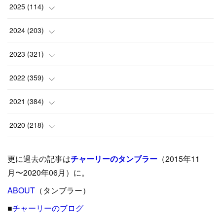
2025
(
114
)
(
1
)
2024
(
203
)
(
8
)
(
24
)
2023
(
321
)
(
6
)
(
10
)
(
25
)
2022
(
359
)
(
9
)
(
18
)
(
17
)
(
42
)
2021
(
384
)
(
5
)
(
17
)
(
35
)
(
37
)
(
9
)
2020
(
218
)
(
9
)
(
29
)
(
23
)
(
34
)
(
21
)
(
29
)
更に過去の記事は
チャーリーのタンブラー
（2015年11
(
15
)
(
16
)
(
33
)
(
31
)
(
39
)
(
24
)
月〜2020年06月）に。
(
24
)
ABOUT
(
12
（タンブラー）
)
(
26
)
(
31
)
(
23
)
(
42
)
■
チャーリーのブログ
(
8
)
(
19
)
(
27
)
(
31
)
(
40
)
(
24
)