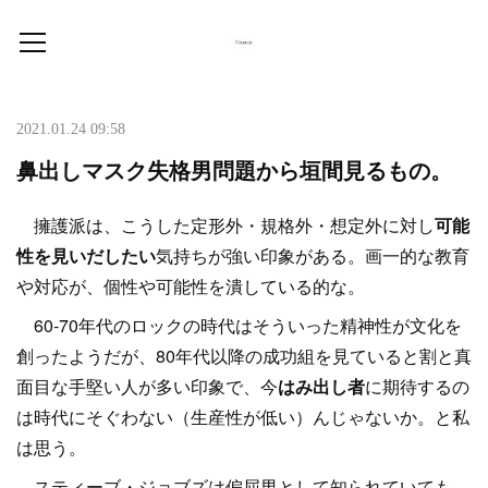
2021.01.24 09:58
鼻出しマスク失格男問題から垣間見るもの。
擁護派は、こうした定形外・規格外・想定外に対し
可能
性を見いだしたい
気持ちが強い印象がある。画一的な教育
や対応が、個性や可能性を潰している的な。
60-70年代のロックの時代はそういった精神性が文化を
創ったようだが、80年代以降の成功組を見ていると割と真
面目な手堅い人が多い印象で、今
はみ出し者
に期待するの
は時代にそぐわない（生産性が低い）んじゃないか。と私
は思う。
スティーブ・ジョブズは偏屈男として知られていても、