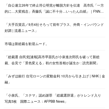
「自公連立26年で終止符公明党が離脱方針を伝達 高市氏「一方
的に…大変残念」斉藤氏「誠に不十分…いったん白紙」｜FNN…
「大手百貨店／9月4社そろって前年プラス、外商・インバウンド
好調 | 流通ニュース」
市場は新総裁を歓迎ムード。
「総裁選 自民党[速報]高市早苗氏が小泉進次郎氏を破って新総
裁、会見で「景色変える」初の女性首相が誕生か : 読売新聞」
「みずほ銀行 住宅ローンの変動金利 10月から引き上げ | NHK | 金
融」
「小泉氏、「ステマ」認め謝罪 「総裁選辞退」がトレンド入り
写真5枚 国際ニュース：AFPBB News」