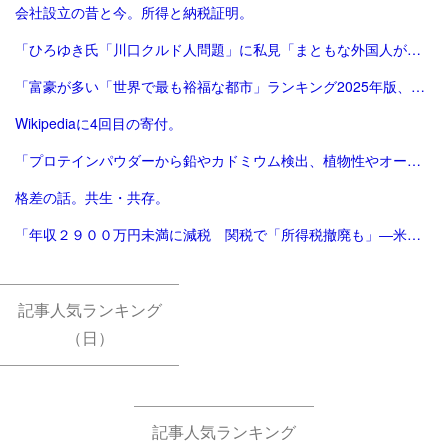
会社設立の昔と今。所得と納税証明。
「ひろゆき氏「川口クルド人問題」に私見「まともな外国人が損するので不法就労には厳しくすべき」 - 芸能 : 日刊スポーツ」
「富豪が多い「世界で最も裕福な都市」ランキング2025年版、東京が2年連続3位 | Forbes JAPAN 公式サイト（フォーブス ジャパン）」
Wikipediaに4回目の寄付。
「プロテインパウダーから鉛やカドミウム検出、植物性やオーガニック製品は数倍の含有量 - CNN.co.jp」
格差の話。共生・共存。
「年収２９００万円未満に減税 関税で「所得税撤廃も」―米大統領：時事ドットコム」
記事人気ランキング
（日）
記事人気ランキング