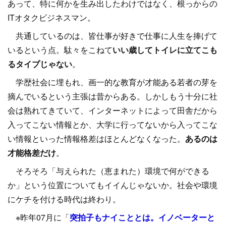
あって、特に何かを生み出したわけではなく、根っからの
ITオタクビジネスマン。
共通しているのは、皆仕事が好きで仕事に人生を捧げて
いるという点。駄々をこねて
いい歳してトイレに立てこも
るタイプじゃない
。
学歴社会に埋もれ、画一的な教育が才能ある若者の芽を
摘んでいるという主張は昔からある。しかしもう十分に社
会は熟れてきていて、インターネットによって田舎だから
入ってこない情報とか、大学に行ってないから入ってこな
い情報といった情報格差はほとんどなくなった。
あるのは
才能格差だけ
。
そろそろ「与えられた（恵まれた）環境で何ができる
か」という位置についてもイイんじゃないか。社会や環境
にケチを付ける時代は終わり。
※昨年07月に「
突拍子もナイこととは。イノベーターと