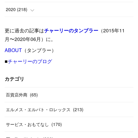
(
5
)
(
17
)
(
35
)
(
37
)
(
9
)
2020
(
218
)
(
9
)
(
29
)
(
23
)
(
34
)
(
21
)
(
29
)
更に過去の記事は
チャーリーのタンブラー
（2015年11
(
15
)
(
16
)
(
33
)
(
31
)
(
39
)
(
24
)
月〜2020年06月）に。
(
24
)
ABOUT
(
12
（タンブラー）
)
(
26
)
(
31
)
(
23
)
(
42
)
■
チャーリーのブログ
(
8
)
(
19
)
(
27
)
(
31
)
(
40
)
(
24
)
(
17
)
(
13
)
(
29
)
(
26
)
カテゴリ
(
55
)
(
33
)
(
12
)
(
14
)
(
24
)
(
20
)
(
38
)
百貨店外商
(
46
)
(
65
)
(
12
)
(
26
)
(
14
)
(
20
)
(
20
)
エルメス・エルパト・ロレックス
(
213
)
(
19
)
(
19
)
(
46
)
(
31
)
サービス・おもてなし
(
170
)
(
37
)
(
27
)
(
58
)