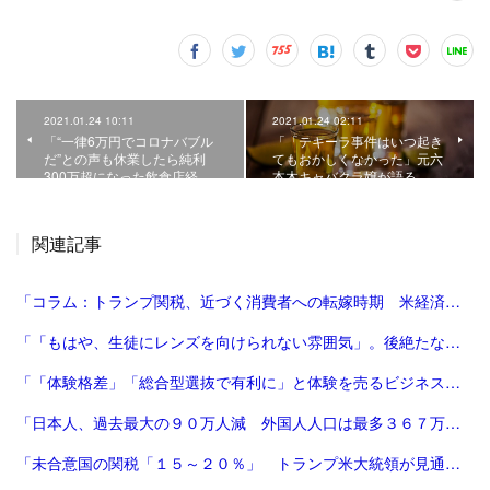
2021.01.24 10:11
2021.01.24 02:11
「“一律6万円でコロナバブル
「「テキーラ事件はいつ起き
だ”との声も休業したら純利
てもおかしくなかった」元六
300万超になった飲食店経…
本木キャバクラ嬢が語る、…
関連記事
「コラム：トランプ関税、近づく消費者への転嫁時期 米経済にどう影響 | ロイター」
「「もはや、生徒にレンズを向けられない雰囲気」。後絶たない教員による盗撮、現場に波紋――運動会や修学旅行控え、先生が萎縮するワケ | 鹿児島のニュース | 南日本新聞デジタル」
「「体験格差」「総合型選抜で有利に」と体験を売るビジネスは”不安商法なのでは”という指摘の増加 #エキスパートトピ（杉浦由美子） - エキスパート - Yahoo!ニュース」
「日本人、過去最大の９０万人減 外国人人口は最多３６７万人―総務省：時事ドットコム」
「未合意国の関税「１５～２０％」 トランプ米大統領が見通し：時事ドットコム」