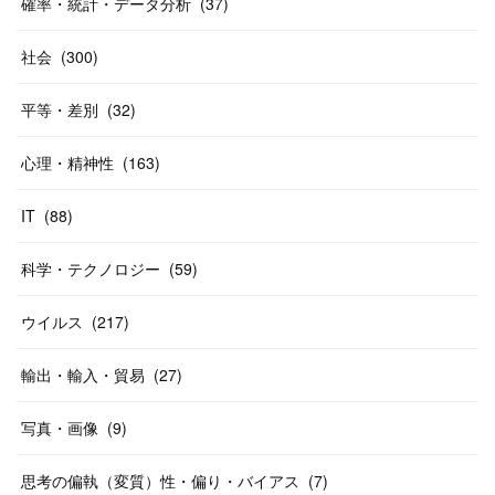
確率・統計・データ分析
(
37
)
社会
(
300
)
平等・差別
(
32
)
心理・精神性
(
163
)
IT
(
88
)
科学・テクノロジー
(
59
)
ウイルス
(
217
)
輸出・輸入・貿易
(
27
)
写真・画像
(
9
)
思考の偏執（変質）性・偏り・バイアス
(
7
)