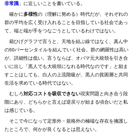
非常識
」に近しいことを書いている。
確かに
多様性
の（理解に努める）時代だが、それぞれの
群の平均を広く受け入れることを目指している社会であっ
て、端と端が手をつなごうとしているわけではない。
箱ひげグラフで言うと、天地を結ぶ線ではなく、真ん中
の50パーセンタイルを結んでいく社会。群の網羅性は高い
が、詳細性は低い。言うならば、オバマ元大統領を引き合
いに出し「黒人でも大統領になれる時代なのです」と励ま
すことはしても、白人の上流階級が、黒人の貧困層と共同
生活を求めている時代ではない。
むしろ
対応コストを吸収できない
現実問題と向き合う段
階にあり、どちらかと言えば逆戻りが始まる頃合いだと私
は感じている。
そこで今になって定形外・規格外の極端な存在を擁護し
たところで、何かが良くなるとは思えない。