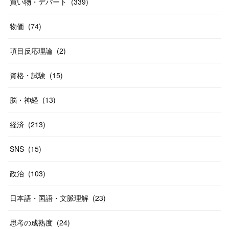
買い物・デパート
(
339
)
(
20
)
(
10
)
物価
(
74
)
(
40
)
項目反応理論
(
2
)
資格・試験
(
15
)
脳・神経
(
13
)
経済
(
213
)
SNS
(
15
)
政治
(
103
)
日本語・国語・文脈理解
(
23
)
思考の成熟度
(
24
)