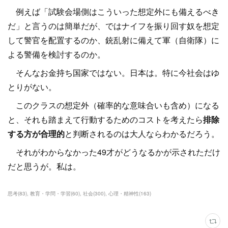
例えば「試験会場側はこういった想定外にも備えるべき
だ」と言うのは簡単だが、ではナイフを振り回す奴を想定
して警官を配置するのか、銃乱射に備えて軍（自衛隊）に
よる警備を検討するのか。
そんなお金持ち国家ではない。日本は。特に今社会はゆ
とりがない。
このクラスの想定外（確率的な意味合いも含め）になる
と、それも踏まえて行動するためのコストを考えたら
排除
する方が合理的
と判断されるのは大人ならわかるだろう。
それがわからなかった49才がどうなるかが示されただけ
だと思うが。私は。
思考
(
83
)
教育・学問・学習
(
60
)
社会
(
300
)
心理・精神性
(
163
)