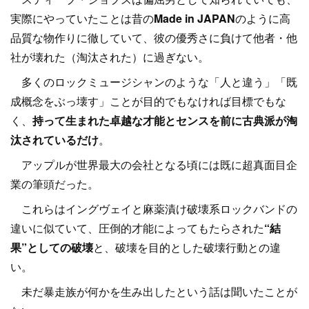
実際にやっていたことは昔の
Made in JAPAN
のように高
品質な物作りに徹していて、彼の優秀さに負けて他者・他
社が壊れた（淘汰された）に過ぎない。
多くのロックミュージシャンのような「人と違う」「既
成概念をぶっ壊す」ことが目的でもなければ目標でもな
く、
持って生まれた卓越な才能とセンスを前に古典派が淘
汰されているだけ
。
アップルが世界最大の会社となる頃には既に超真面目企
業の筆頭だった。
これらはイングヴェイと麻薬漬け破壊系ロックバンドの
違いに似ていて、圧倒的才能によってもたらされた
“結
果”としての破壊
と、破壊を目的とした破壊行動との違
い。
未だ暴走族が何かを生み出したという話は聞いたことが