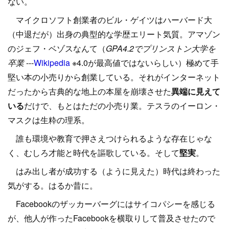
ない。
マイクロソフト創業者のビル・ゲイツはハーバード大
（中退だが）出身の典型的な学歴エリート気質。アマゾン
のジェフ・ベゾスなんて（
GPA4.2でプリンストン大学を
卒業
---
Wikipedia
※4.0が最高値ではないらしい）極めて手
堅い本の小売りから創業している。それがインターネット
だったから古典的な地上の本屋を崩壊させた
異端に見えて
いる
だけで、もとはただの小売り業。テスラのイーロン・
マスクは生粋の理系。
誰も環境や教育で押さえつけられるような存在じゃな
く、むしろ才能と時代を謳歌している。そして
堅実
。
はみ出し者が成功する（ように見えた）時代は終わった
気がする。はるか昔に。
Facebookのザッカーバーグにはサイコパシーを感じる
が、他人が作ったFacebookを横取りして普及させたので