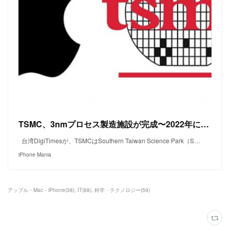
TSMC、3nmプロセス製造施設が完成〜2022年にA16を生産か
台湾DigiTimesが、TSMCはSouthern Taiwan Science Park（S…
iPhone Mania
アップル・Mac・iPhone
(
38
)
IT
(
88
)
科学・テクノロジー
(
59
)