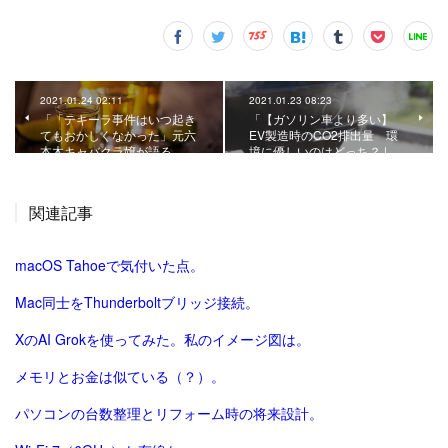
2021.01.24 02:11
2021.01.23 08:23
「「テキーラ事件はいつ起き
「【ガソリン車より多い】
てもおかしくなかった」元六
EV製造時のCO2排出量 環
本木キャバクラ嬢が語る、…
境に優しいのはどっち？ | …
関連記事
macOS Tahoeで気付いた点。
Mac同士をThunderboltブリッジ接続。
XのAI Grokを使ってみた。私のイメージ図は。
メモリとお金は似ている（？）。
パソコンの台数整理とリフォーム時の将来設計。