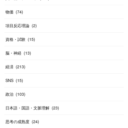
(
20
)
(
10
)
物価
(
74
)
(
40
)
項目反応理論
(
2
)
資格・試験
(
15
)
脳・神経
(
13
)
経済
(
213
)
SNS
(
15
)
政治
(
103
)
日本語・国語・文脈理解
(
23
)
思考の成熟度
(
24
)