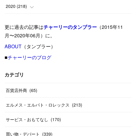
(
5
)
(
17
)
(
35
)
(
37
)
(
9
)
2020
(
218
)
(
9
)
(
29
)
(
23
)
(
34
)
(
21
)
(
29
)
更に過去の記事は
チャーリーのタンブラー
（2015年11
(
15
)
(
16
)
(
33
)
(
31
)
(
39
)
(
24
)
月〜2020年06月）に。
(
24
)
ABOUT
(
12
（タンブラー）
)
(
26
)
(
31
)
(
23
)
(
42
)
■
チャーリーのブログ
(
8
)
(
19
)
(
27
)
(
31
)
(
40
)
(
24
)
(
17
)
(
13
)
(
29
)
(
26
)
カテゴリ
(
55
)
(
33
)
(
12
)
(
14
)
(
24
)
(
20
)
(
38
)
百貨店外商
(
46
)
(
65
)
(
12
)
(
26
)
(
14
)
(
20
)
(
20
)
エルメス・エルパト・ロレックス
(
213
)
(
19
)
(
19
)
(
46
)
(
31
)
サービス・おもてなし
(
170
)
(
37
)
(
27
)
(
58
)
買い物・デパート
(
339
)