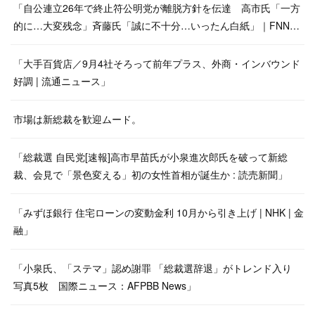
「自公連立26年で終止符公明党が離脱方針を伝達 高市氏「一方
的に…大変残念」斉藤氏「誠に不十分…いったん白紙」｜FNN…
「大手百貨店／9月4社そろって前年プラス、外商・インバウンド
好調 | 流通ニュース」
市場は新総裁を歓迎ムード。
「総裁選 自民党[速報]高市早苗氏が小泉進次郎氏を破って新総
裁、会見で「景色変える」初の女性首相が誕生か : 読売新聞」
「みずほ銀行 住宅ローンの変動金利 10月から引き上げ | NHK | 金
融」
「小泉氏、「ステマ」認め謝罪 「総裁選辞退」がトレンド入り
写真5枚 国際ニュース：AFPBB News」