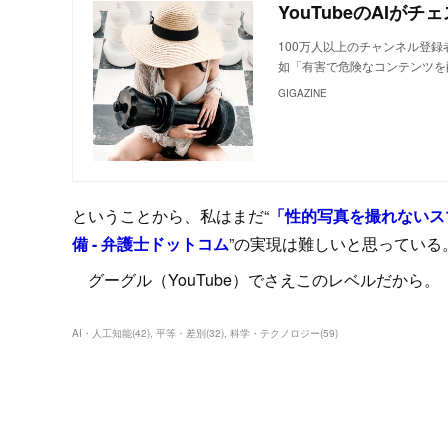
100万人以上のチャンネル登録
如「有害で危険なコンテンツを
GIGAZINE
ということから、私はまだ“
「性的写真を撮れないス
備 - 弁護士ドットコム
”の実現は難しいと思っている
グーグル（YouTube）でさえこのレベルだから。
AI・人工知能
(
42
)
平等・差別
(
32
)
科学・テクノロジー
(
59
)