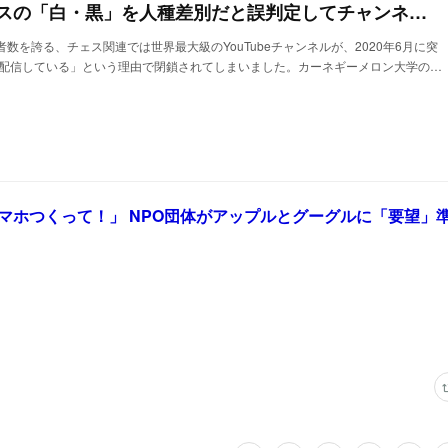
YouTubeのAIがチェスの「白・黒」を人種差別だと誤判定してチャンネルを閉鎖した疑い
者数を誇る、チェス関連では世界最大級のYouTubeチャンネルが、2020年6月に突
配信している」という理由で閉鎖されてしまいました。カーネギーメロン大学の…
マホつくって！」 NPO団体がアップルとグーグルに「要望」
。