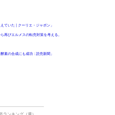
ていた | クーリエ・ジャポン」
」から再びエルメスの転売対策を考える。
素の合成にも成功 : 読売新聞」
気ランキング（週）