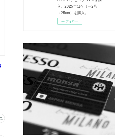
入。2025年はケリー2号
（25cm）を購入。
フォロー
準