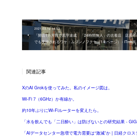
2021.03.12 14:53
「開店1カ月目で黒字達成 「24時間無人」の古着店 店員不
でも支持されるワケ：ムジンノフクヤ（1/4 ページ） - ITmedi
関連記事
XのAI Grokを使ってみた。私のイメージ図は。
Wi-Fi 7（6GHz）か有線か。
約10年ぶりにWi-Fiルーターを変えたら。
「水を飲んでも「二日酔い」は防げないとの研究結果 - GIGA
「AIデータセンター急増で電力需要は“激減”か | 日経クロス