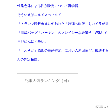
性染色体による性別決定について再学習。
そういえばエルメスのソルド。
「トランプ暗殺未遂に使われた「銃弾の軌跡」をカメラが捉え
「高級バッグ「バーキン」のクレイジーな経済学 - WSJ
再びにんにく酔い。
「「わきが」原因の細菌特定、においの原因菌だけ破壊する酵
AIの判定精度。
記事人気ランキング（日）
記事人