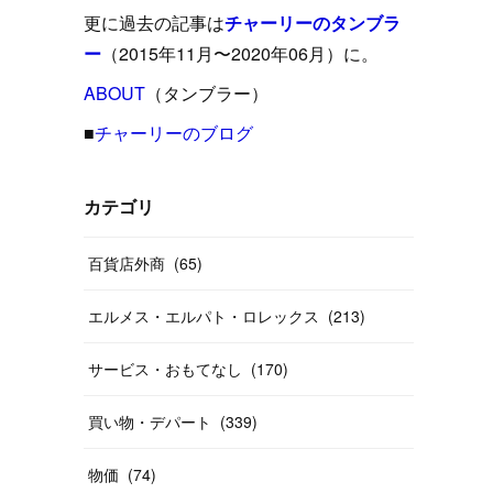
(
15
)
(
16
)
(
33
)
(
31
)
(
39
)
(
24
)
更に過去の記事は
チャーリーのタンブラ
(
24
)
(
12
)
(
26
)
ー
（2015年11月〜2020年06月）に。
(
31
)
(
23
)
(
42
)
(
8
)
(
19
)
(
27
)
(
31
)
ABOUT
(
40
（タンブラー）
)
(
24
)
(
17
)
(
13
)
(
29
)
(
26
)
(
55
)
■
チャーリーのブログ
(
33
)
(
12
)
(
14
)
(
24
)
(
20
)
(
38
)
(
46
)
(
12
)
(
26
)
(
14
)
(
20
)
(
20
)
カテゴリ
(
19
)
(
19
)
(
46
)
(
31
)
百貨店外商
(
65
)
(
37
)
(
27
)
(
58
)
エルメス・エルパト・ロレックス
(
213
)
(
20
)
(
10
)
(
40
)
サービス・おもてなし
(
170
)
買い物・デパート
(
339
)
物価
(
74
)