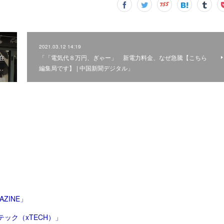
2021.03.12 14:19
在
「「電気代８万円、ぎゃー」 新電力料金、なぜ急騰【こちら
…
編集局です】 | 中国新聞デジタル」
ZINE」
テック（xTECH）」