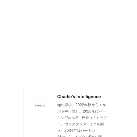
Charlie's Intelligence
知の探求。2022年秋からエル
パト中（笑）。2023年にバー
キン25cm×2、枠外（？）ケリ
ー、コンスタンスIIIミニを購
入。2024年はバーキン
25cm×2、ピコタンPMを購