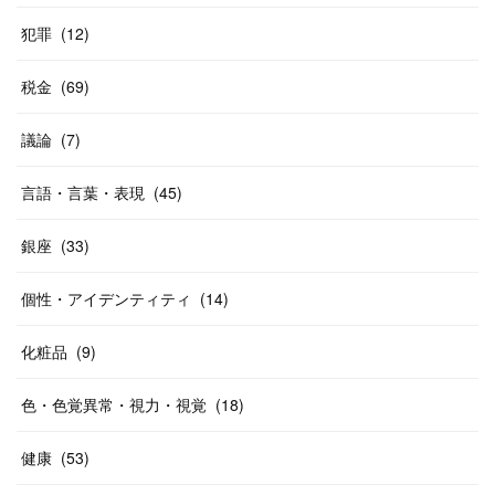
犯罪
(
12
)
税金
(
69
)
議論
(
7
)
言語・言葉・表現
(
45
)
銀座
(
33
)
個性・アイデンティティ
(
14
)
化粧品
(
9
)
色・色覚異常・視力・視覚
(
18
)
健康
(
53
)