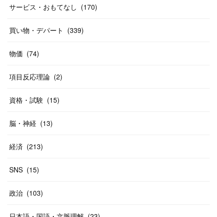
(
19
)
(
19
)
(
46
)
(
31
)
サービス・おもてなし
(
170
)
(
37
)
(
27
)
(
58
)
買い物・デパート
(
339
)
(
20
)
(
10
)
物価
(
74
)
(
40
)
項目反応理論
(
2
)
資格・試験
(
15
)
脳・神経
(
13
)
経済
(
213
)
SNS
(
15
)
政治
(
103
)
日本語・国語・文脈理解
(
23
)