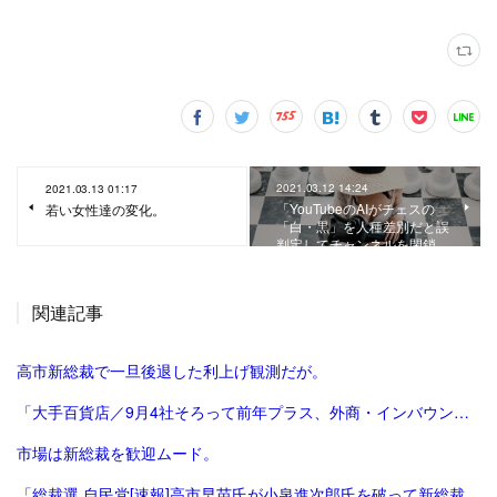
2021.03.12 14:24
2021.03.13 01:17
「YouTubeのAIがチェスの
若い女性達の変化。
「白・黒」を人種差別だと誤
判定してチャンネルを閉鎖…
関連記事
高市新総裁で一旦後退した利上げ観測だが。
「大手百貨店／9月4社そろって前年プラス、外商・インバウンド好調 | 流通ニュース」
市場は新総裁を歓迎ムード。
「総裁選 自民党[速報]高市早苗氏が小泉進次郎氏を破って新総裁、会見で「景色変える」初の女性首相が誕生か : 読売新聞」