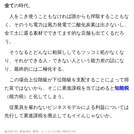
全て
の時代。
人をこき使うこともなければ誰からも搾取することもな
く。そのうち電力は風力発電で二酸化炭素は出さないし、
全て土に還る素材でできてます的な店舗も出てくるだろ
う。
そうなるとどんなに粗探ししてもツッコミ処がなくな
り、それができる人・できない人という能力差の話にな
り、最終的には二極化する。
この場合上位階級が下位階級を支配することによって得
た富ではないから、そこに累進課税を当てはめると
知能税
（能力税）と化してしまう。
従業員を雇わないビジネスモデルによる利益については
先行して累進課税を廃止してもイイんじゃないか。
経済
(
213
)
税金
(
69
)
商売・ビジネス
(
148
)
時代
(
174
)