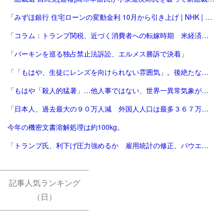
「みずほ銀行 住宅ローンの変動金利 10月から引き上げ | NHK | 金融」
「コラム：トランプ関税、近づく消費者への転嫁時期 米経済にどう影響 | ロイター」
「バーキンを巡る独占禁止法訴訟、エルメス勝訴で決着」
「「もはや、生徒にレンズを向けられない雰囲気」。後絶たない教員による盗撮、現場に波紋――運動会や修学旅行控え、先生が萎縮するワケ | 鹿児島のニュース | 南日本新聞デジタル」
「もはや「殺人的猛暑」…他人事ではない、世界一異常気象が発生する国とは？ | ニュースな本 | ダイヤモンド・オンライン」
「日本人、過去最大の９０万人減 外国人人口は最多３６７万人―総務省：時事ドットコム」
今年の機密文書溶解処理は約100kg。
「トランプ氏、利下げ圧力強めるか 雇用統計の修正、パウエル氏に逆風 [トランプ再来][トランプ関税]：朝日新聞」
記事人気ランキング
（日）