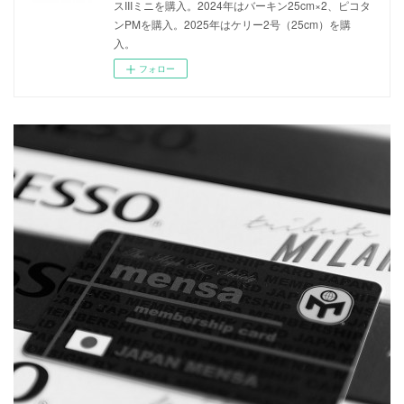
スIIIミニを購入。2024年はバーキン25cm×2、ピコタ
ンPMを購入。2025年はケリー2号（25cm）を購
入。
フォロー