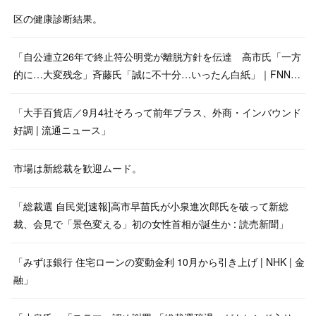
区の健康診断結果。
「自公連立26年で終止符公明党が離脱方針を伝達 高市氏「一方
的に…大変残念」斉藤氏「誠に不十分…いったん白紙」｜FNN…
「大手百貨店／9月4社そろって前年プラス、外商・インバウンド
好調 | 流通ニュース」
市場は新総裁を歓迎ムード。
「総裁選 自民党[速報]高市早苗氏が小泉進次郎氏を破って新総
裁、会見で「景色変える」初の女性首相が誕生か : 読売新聞」
「みずほ銀行 住宅ローンの変動金利 10月から引き上げ | NHK | 金
融」