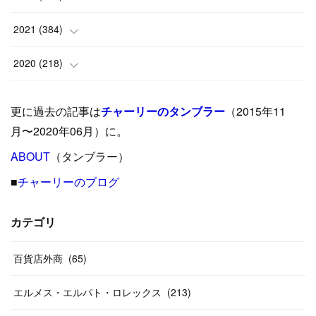
(
9
)
(
18
)
(
17
)
(
42
)
2021
(
384
)
(
5
)
(
17
)
(
35
)
(
37
)
(
9
)
2020
(
218
)
(
9
)
(
29
)
(
23
)
(
34
)
(
21
)
(
29
)
更に過去の記事は
チャーリーのタンブラー
（2015年11
(
15
)
(
16
)
(
33
)
(
31
)
(
39
)
(
24
)
月〜2020年06月）に。
(
24
)
ABOUT
(
12
（タンブラー）
)
(
26
)
(
31
)
(
23
)
(
42
)
■
チャーリーのブログ
(
8
)
(
19
)
(
27
)
(
31
)
(
40
)
(
24
)
(
17
)
(
13
)
(
29
)
(
26
)
カテゴリ
(
55
)
(
33
)
(
12
)
(
14
)
(
24
)
(
20
)
(
38
)
百貨店外商
(
46
)
(
65
)
(
12
)
(
26
)
(
14
)
(
20
)
(
20
)
エルメス・エルパト・ロレックス
(
213
)