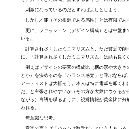
刺激になっているのだとすればよしとしよう。
しかし才能（その根源である感性）とは有限であ
更に、ファッション（デザイン構成）とは中盤まで
いる。
計算され尽くしたミニマリズムと、ただ貧乏で削り
に、「計算され尽くしたミニマリズム」は頭も良く
例えばデザインの要素の構成比（柄の形や大きさの
とか）を決めるのを「バランス感覚」と呼ぶならば
アーティストは大抵そう。本人は特に電卓を叩くわ
だ」と主張されやすいが（その方が大衆にウケるか
ながら）言語を喋るように、視覚情報が黄金比に分
われる。
無意識な思考。
音楽で言えば「バッハは数学だ」という人もいるよ