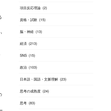
項目反応理論
(
2
)
る
資格・試験
(
15
)
脳・神経
(
13
)
い
経済
(
213
)
だ
SNS
(
15
)
政治
(
103
)
日本語・国語・文脈理解
(
23
)
思考の成熟度
(
24
)
の
思考
(
83
)
ー