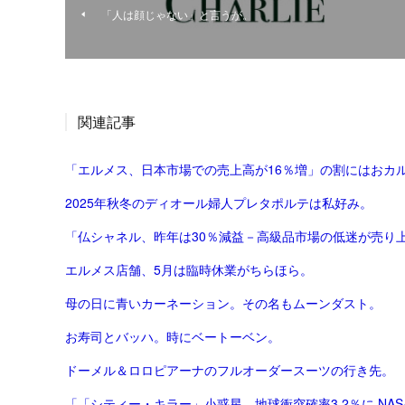
「人は顔じゃない」と言うが。
関連記事
「エルメス、日本市場での売上高が16％増」の割にはおカ
2025年秋冬のディオール婦人プレタポルテは私好み。
「仏シャネル、昨年は30％減益－高級品市場の低迷が売り上げ直撃
エルメス店舗、5月は臨時休業がちらほら。
母の日に青いカーネーション。その名もムーンダスト。
お寿司とバッハ。時にベートーベン。
ドーメル＆ロロピアーナのフルオーダースーツの行き先。
「「シティー・キラー」小惑星、地球衝突確率3.2％に NASA