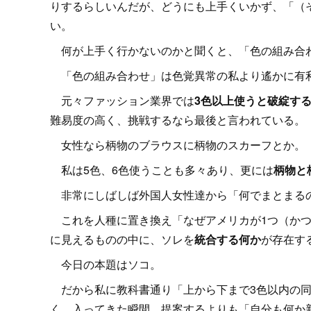
りするらしいんだが、どうにも上手くいかず、「（
い。
何が上手く行かないのかと聞くと、「色の組み合
「色の組み合わせ」は色覚異常の私より遙かに有
元々ファッション業界では
3色以上使うと破綻す
難易度の高く、挑戦するなら最後と言われている。
女性なら柄物のブラウスに柄物のスカーフとか。
私は5色、6色使うことも多々あり、更には
柄物と
非常にしばしば外国人女性達から「何でまとまる
これを人種に置き換え「なぜアメリカが1つ（かつ
に見えるものの中に、ソレを
統合する何か
が存在す
今日の本題はソコ。
だから私に教科書通り「上から下まで3色以内の同
く、入ってきた瞬間、提案するよりも「自分も何か