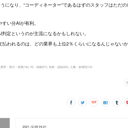
ようになり、“コーディネーター”であるはずのスタッフはただの
すい分AIが有利。
I判定というのが主流になるかもしれない。
払われるのは、どの業界も上位2％くらいになるんじゃない
覚異常・視力・視覚
(
18
)
IQ・知能
(
57
)
知覚・認知
(
30
)
人種・多様性
(
14
)
2021.12.09 04:21