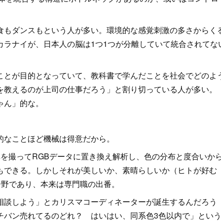
もダンスもという人が多い。環境的な感覚刺激の多さからく
カラナイが、日本人の脳は1つ1つが分離していて統合されてな
とが目的となっていて、教科書で学んだことを社会でどのよ
を教えるのが上司の仕事だろう」と割り切っている人が多い。
ゃん」的な。
的なことほど機械は得意だから。
を撮ってRGBデータに置き換え解析し、色の分布と度合いか
もできる。しかしそれが美しいか、素晴らしいか（ヒトが好む
分野であり、本来は専門職の出番。
談しよう」とカリスマコーディネーターが誕生するんだろう
チバン売れてるのどれ？ はいはい、同系色3色以内で」とい