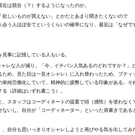
最近は競合（？）するようになったのか。
欲しいものが買えない」とかだとあまり聞きたくないので
人会う人ほぼ全てというくらいの確率になり、最近は「なぜで
を見事に記憶している人もいる。
シャレな人が減り、「今、イチバン人気あるのどれですか？」
るため、見た目は一見オシャレ）に入れ替わったため、ブティ
の単純労働化していて、精神的に疲弊している印象がある。そ
する（詳細はいずれ書こう）。
、スタッフはコーディネートの提案で頭（感性）を使わなく
せないし、自分が「コーディネーター」といった肩書きである
、自分も思いっきりオシャレしようと再びやる気を出してみ