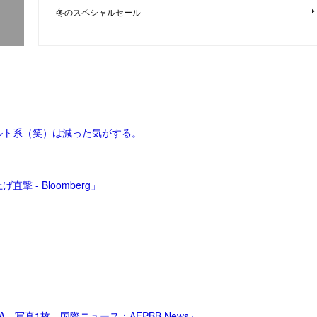
冬のスペシャルセール
ルト系（笑）は減った気がする。
 - Bloomberg」
 写真1枚 国際ニュース：AFPBB News」