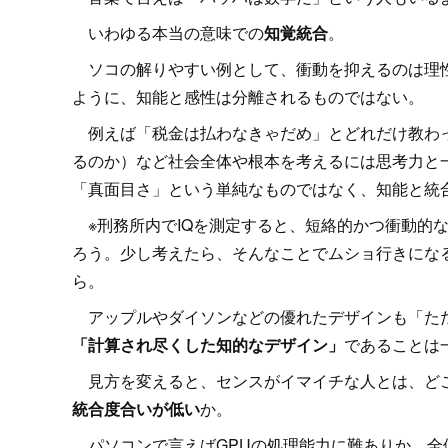
いわゆる本当の意味での
知覚統合
。
ソコの解りやすい例として、衝動を抑えるのは理性
ように、知能と感性は分離されるものではない。
例えば「税金は払わなきゃだめ」とどれだけ教わっ
るのか）など社会全体や根本を考えるには思考力と
「真面目さ」という単純なものではなく、知能と統
※刑務所内でIQを測定すると、短絡的かつ衝動的
ろう。少し考えたら、そんなことでムショ行きにな
ら。
アップルやダイソンなどの優れたデザインも「ただ
「計算され尽くした知的なデザイン」
であることは
見方を変えると、センスがイマイチな人とは、どこ
統合度合いが低い
か。
パソコンで言えばGPUの処理能力に難ありか、全