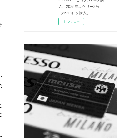
入。2025年はケリー2号
（25cm）を購入。
フォロー
す
と
ッ
れ
て
と
た