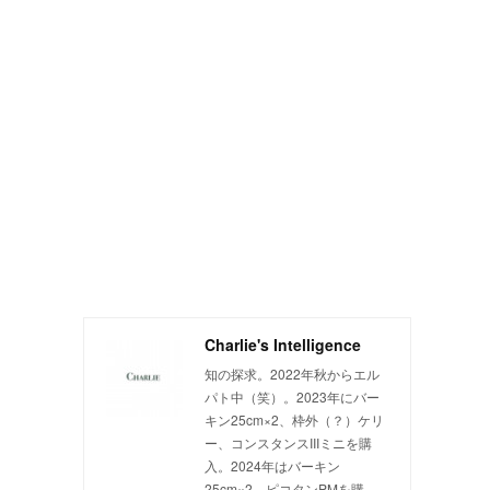
Charlie's Intelligence
知の探求。2022年秋からエル
パト中（笑）。2023年にバー
キン25cm×2、枠外（？）ケリ
と
ー、コンスタンスIIIミニを購
入。2024年はバーキン
25cm×2、ピコタンPMを購