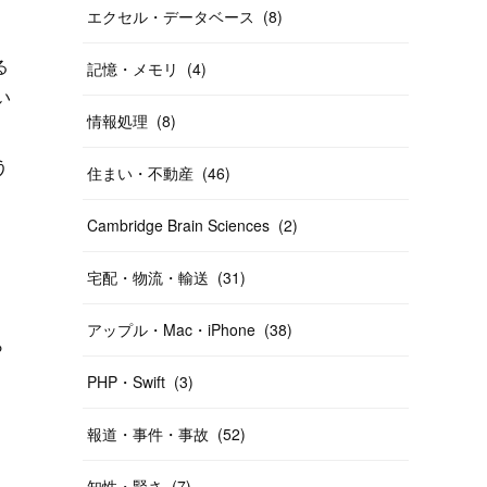
エクセル・データベース
(
8
)
る
記憶・メモリ
(
4
)
い
情報処理
(
8
)
う
住まい・不動産
(
46
)
Cambridge Brain Sciences
(
2
)
宅配・物流・輸送
(
31
)
アップル・Mac・iPhone
(
38
)
ら
PHP・Swift
(
3
)
報道・事件・事故
(
52
)
う
知性・賢さ
(
7
)