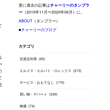
(
15
)
(
16
)
(
33
)
(
31
)
(
39
)
(
24
)
更に過去の記事は
チャーリーのタンブラ
(
24
)
(
12
)
(
26
)
ー
（2015年11月〜2020年06月）に。
(
31
)
(
23
)
(
42
)
(
8
)
(
19
)
(
27
)
(
31
)
ABOUT
(
40
（タンブラー）
)
(
24
)
て
(
17
)
(
13
)
(
29
)
(
26
)
(
55
)
■
チャーリーのブログ
(
33
)
(
12
)
(
14
)
(
24
)
(
20
)
(
38
)
(
46
)
(
12
)
(
26
)
(
14
)
(
20
)
(
20
)
カテゴリ
(
19
)
(
19
)
(
46
)
(
31
)
る
百貨店外商
(
65
)
(
37
)
(
27
)
(
58
)
や
の
エルメス・エルパト・ロレックス
(
213
)
(
20
)
(
10
)
て
(
40
)
サービス・おもてなし
(
170
)
思
買い物・デパート
(
339
)
物価
(
74
)