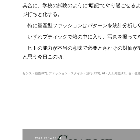
具合に、学校の試験のように“暗記”でやり過ごせる
ジ打ちと化する。
特に量産型ファッションはパターンを統計分析しや
いずれブティックで箱の中に入り、写真を撮ってA
ヒトの能力が本当の意味で必要とされその対価が支
と思う今日この頃。
センス・感性
(
87
)
ファッション・スタイル・流行
(
123
)
AI・人工知能
(
42
)
色・色
2021.12.14 13:34