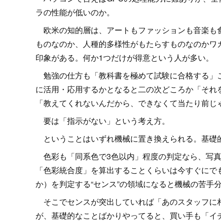
ラの性能が低いのか。
欧米の知的層は、アートもファッションも音楽も食
ものなのか、人種的多様性がもたらすものなのかワ
印象がある。何か1つだけが得意という人が多い。
勉強の仕方も「教科書を極めて試験に合格する」こ
に活用・応用するかとなると二の次どころか「それ
「教えてくれないんだから、できなくて当たり前じ
要は「指示がない」という考え方。
ということはいずれ機械に置き換えられる。基礎
色彩も「同系色で3色以内」程度の判定なら、写真
「色彩統合度」を算出することくらいは今すぐにで
か）を判定する“センス”の領域になると機械の苦手
そこでセンスが突出していれば「あのスタッフに相
が、基礎的なことばかりやってると、買い手も「イ