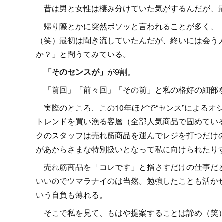
昔は男と女性は棲み分けていた気がするんだが、
帰り際とかに突然ボソッと言われることが多く、「
（笑）最初は聞き流していたんだが、終いには会う
か？」と問うてみている。
「そのセンスが」
が9割。
「前回」「前々回」「その前」と私の格好の細部
実際のところ、この10年ほどで“センス”によるオ
トレンドを買い漁る客層（全部人気商品で固めてい
クのスタッフは売れ筋商品を運んでレジを打つだけ
があからさまな特別扱いとなって私に向けられたり
売れ筋商品を「コレです」と指さすだけの仕事だと
いいのでツマラナイのは当然。勉強したことも活か
いう自負も薄れる。
そこで私を見て、もはや提案することは諦め（笑）