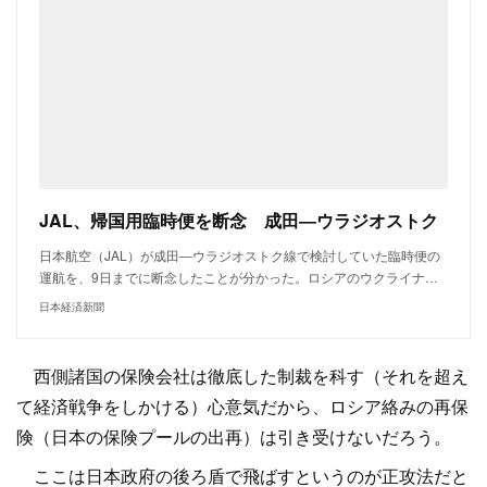
JAL、帰国用臨時便を断念 成田―ウラジオストク
日本航空（JAL）が成田―ウラジオストク線で検討していた臨時便の
運航を、9日までに断念したことが分かった。ロシアのウクライナ…
日本経済新聞
西側諸国の保険会社は徹底した制裁を科す（それを超え
て経済戦争をしかける）心意気だから、ロシア絡みの再保
険（日本の保険プールの出再）は引き受けないだろう。
ここは日本政府の後ろ盾で飛ばすというのが正攻法だと