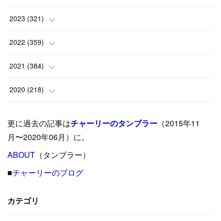
(
8
)
(
24
)
2023
(
321
)
(
6
)
(
10
)
(
25
)
2022
(
359
)
(
9
)
(
18
)
(
17
)
(
42
)
2021
(
384
)
(
5
)
(
17
)
(
35
)
(
37
)
(
9
)
2020
(
218
)
(
9
)
(
29
)
(
23
)
(
34
)
(
21
)
(
29
)
更に過去の記事は
チャーリーのタンブラー
（2015年11
(
15
)
(
16
)
(
33
)
(
31
)
(
39
)
(
24
)
月〜2020年06月）に。
(
24
)
ABOUT
(
12
（タンブラー）
)
(
26
)
(
31
)
(
23
)
(
42
)
■
チャーリーのブログ
(
8
)
(
19
)
(
27
)
(
31
)
(
40
)
(
24
)
(
17
)
(
13
)
(
29
)
(
26
)
カテゴリ
(
55
)
(
33
)