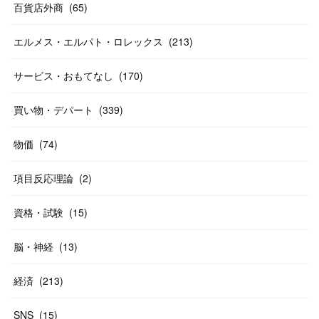
(
12
)
(
14
)
(
24
)
(
20
)
(
38
)
百貨店外商
(
46
)
(
65
)
(
12
)
(
26
)
(
14
)
(
20
)
(
20
)
エルメス・エルパト・ロレックス
(
213
)
(
19
)
(
19
)
(
46
)
(
31
)
サービス・おもてなし
(
170
)
(
37
)
(
27
)
(
58
)
買い物・デパート
(
339
)
(
20
)
(
10
)
物価
(
74
)
(
40
)
項目反応理論
(
2
)
資格・試験
(
15
)
脳・神経
(
13
)
経済
(
213
)
SNS
(
15
)