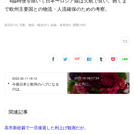
※臨時便を除いて日本〜ロシア線は欠航で良い。飽くま
で欧州主要国との物流・人流確保のための考察。
経済
(
213
)
宅配・物流・輸送
(
31
)
金融・為替
(
82
)
国際
(
165
)
2022.03.09 17:24
2022.03.11 16:12
花と共に。
今後日本と欧州のハブになる
のは。
関連記事
高市新総裁で一旦後退した利上げ観測だが。