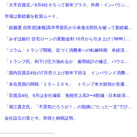
「大手百貨店／9月4社そろって前年プラス、外商・インバウンド好調 | 流通ニュース」
市場は新総裁を歓迎ムード。
「総裁選 自民党[速報]高市早苗氏が小泉進次郎氏を破って新総裁、会見で「景色変える」初の女性首相が誕生か : 読売新聞」
「みずほ銀行 住宅ローンの変動金利 10月から引き上げ | NHK | 金融」
「コラム：トランプ関税、近づく消費者への転嫁時期 米経済にどう影響 | ロイター」
「トランプ氏、利下げ圧力強めるか 雇用統計の修正、パウエル氏に逆風 [トランプ再来][トランプ関税]：朝日新聞」
「国内百貨店4社の7月売り上げ前年下回る インバウンド消費減で | ロイター」
「未合意国の関税「１５～２０％」 トランプ米大統領が見通し：時事ドットコム」
「百貨店4社、6月は全社減収 免税売上高3〜4割減 - 日本経済新聞」
「堀江貴文氏、「不景気だろうが！」の指摘に“たった一文”でぴしゃり回答 反響続々 - 芸能 : 日刊スポーツ」
会社設立の昔と今。所得と納税証明。