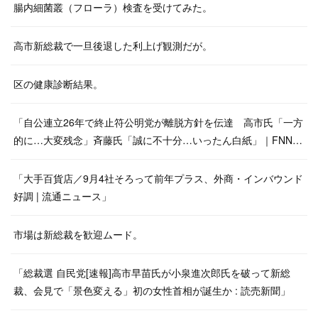
腸内細菌叢（フローラ）検査を受けてみた。
高市新総裁で一旦後退した利上げ観測だが。
区の健康診断結果。
「自公連立26年で終止符公明党が離脱方針を伝達 高市氏「一方
的に…大変残念」斉藤氏「誠に不十分…いったん白紙」｜FNN…
「大手百貨店／9月4社そろって前年プラス、外商・インバウンド
好調 | 流通ニュース」
市場は新総裁を歓迎ムード。
「総裁選 自民党[速報]高市早苗氏が小泉進次郎氏を破って新総
裁、会見で「景色変える」初の女性首相が誕生か : 読売新聞」