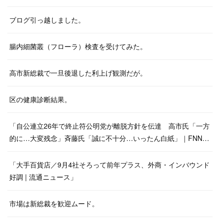
ブログ引っ越しました。
腸内細菌叢（フローラ）検査を受けてみた。
高市新総裁で一旦後退した利上げ観測だが。
区の健康診断結果。
「自公連立26年で終止符公明党が離脱方針を伝達 高市氏「一方
的に…大変残念」斉藤氏「誠に不十分…いったん白紙」｜FNN…
「大手百貨店／9月4社そろって前年プラス、外商・インバウンド
好調 | 流通ニュース」
市場は新総裁を歓迎ムード。