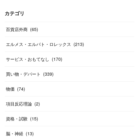
(
40
)
(
24
)
(
17
)
(
13
)
(
29
)
(
26
)
カテゴリ
(
55
)
(
33
)
(
12
)
(
14
)
(
24
)
(
20
)
(
38
)
百貨店外商
(
46
)
(
65
)
(
12
)
(
26
)
(
14
)
(
20
)
(
20
)
エルメス・エルパト・ロレックス
(
213
)
(
19
)
(
19
)
(
46
)
(
31
)
サービス・おもてなし
(
170
)
(
37
)
(
27
)
(
58
)
買い物・デパート
(
339
)
(
20
)
(
10
)
物価
(
74
)
(
40
)
項目反応理論
(
2
)
資格・試験
(
15
)
脳・神経
(
13
)