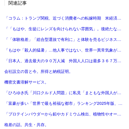
関連記事
「コラム：トランプ関税、近づく消費者への転嫁時期 米経済にどう影響 | ロイター」
「「もはや、生徒にレンズを向けられない雰囲気」。後絶たない教員による盗撮、現場に波紋――運動会や修学旅行控え、先生が萎縮するワケ | 鹿児島のニュース | 南日本新聞デジタル」
「「体験格差」「総合型選抜で有利に」と体験を売るビジネスは”不安商法なのでは”という指摘の増加 #エキスパートトピ（杉浦由美子） - エキスパート - Yahoo!ニュース」
「もはや「殺人的猛暑」…他人事ではない、世界一異常気象が発生する国とは？ | ニュースな本 | ダイヤモンド・オンライン」
「日本人、過去最大の９０万人減 外国人人口は最多３６７万人―総務省：時事ドットコム」
会社設立の昔と今。所得と納税証明。
機密文書溶解サービス。
「ひろゆき氏「川口クルド人問題」に私見「まともな外国人が損するので不法就労には厳しくすべき」 - 芸能 : 日刊スポーツ」
「富豪が多い「世界で最も裕福な都市」ランキング2025年版、東京が2年連続3位 | Forbes JAPAN 公式サイト（フォーブス ジャパン）」
「プロテインパウダーから鉛やカドミウム検出、植物性やオーガニック製品は数倍の含有量 - CNN.co.jp」
格差の話。共生・共存。