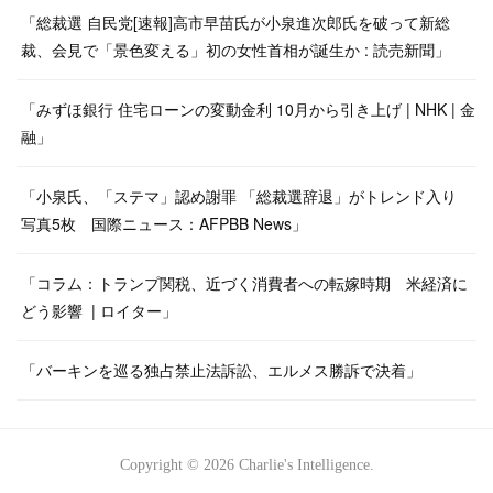
「総裁選 自民党[速報]高市早苗氏が小泉進次郎氏を破って新総
裁、会見で「景色変える」初の女性首相が誕生か : 読売新聞」
「みずほ銀行 住宅ローンの変動金利 10月から引き上げ | NHK | 金
融」
「小泉氏、「ステマ」認め謝罪 「総裁選辞退」がトレンド入り
写真5枚 国際ニュース：AFPBB News」
「コラム：トランプ関税、近づく消費者への転嫁時期 米経済に
どう影響 | ロイター」
「バーキンを巡る独占禁止法訴訟、エルメス勝訴で決着」
Copyright ©
2026
Charlie's Intelligence
.