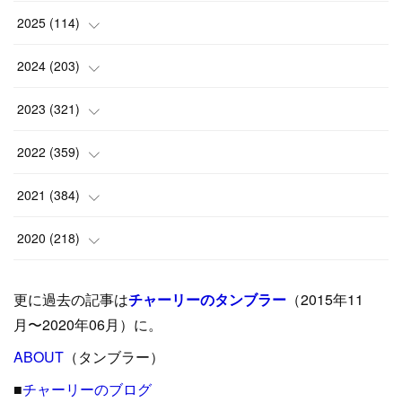
2025
(
114
)
(
1
)
2024
(
203
)
(
8
)
(
24
)
2023
(
321
)
(
6
)
(
10
)
(
25
)
2022
(
359
)
(
9
)
(
18
)
(
17
)
(
42
)
2021
(
384
)
(
5
)
(
17
)
(
35
)
(
37
)
(
9
)
2020
(
218
)
(
9
)
(
29
)
(
23
)
(
34
)
(
21
)
(
29
)
更に過去の記事は
チャーリーのタンブラー
（2015年11
(
15
)
(
16
)
(
33
)
(
31
)
(
39
)
(
24
)
月〜2020年06月）に。
(
24
)
ABOUT
(
12
（タンブラー）
)
(
26
)
(
31
)
(
23
)
(
42
)
■
チャーリーのブログ
(
8
)
(
19
)
(
27
)
(
31
)