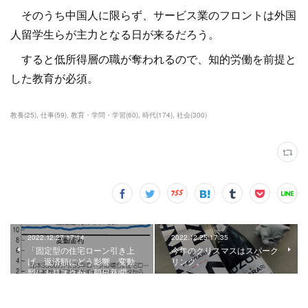
そのうち中国人に限らず、サービス業のフロントは外国
人留学生らが主力となる日が来るだろう。
すると低所得層の職が奪われるので、知的労働を前提と
した教育が必須。
教養
(
25
)
仕事
(
59
)
教育・学問・学習
(
60
)
時代
(
174
)
社会
(
300
)
2022.12.27 17:14
2022.12.25 17:35
「固定型の住宅ローン引き上
今年のクリスマスはスパーク
げ、返済額にどう影響 変動
リング。
型にもリスクが：朝日新聞…