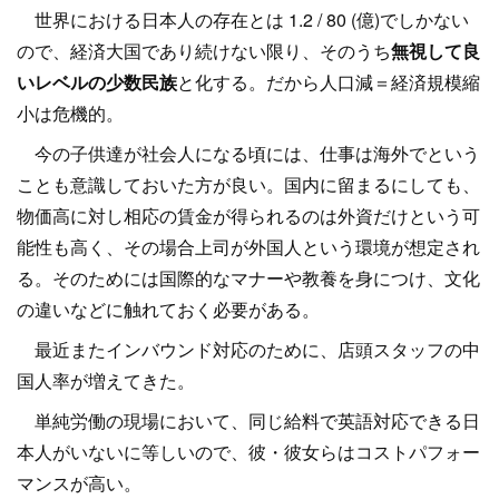
世界における日本人の存在とは 1.2 / 80 (億)でしかない
ので、経済大国であり続けない限り、そのうち
無視して良
いレベルの少数民族
と化する。だから人口減＝経済規模縮
小は危機的。
今の子供達が社会人になる頃には、仕事は海外でという
ことも意識しておいた方が良い。国内に留まるにしても、
物価高に対し相応の賃金が得られるのは外資だけという可
能性も高く、その場合上司が外国人という環境が想定され
る。そのためには国際的なマナーや教養を身につけ、文化
の違いなどに触れておく必要がある。
最近またインバウンド対応のために、店頭スタッフの中
国人率が増えてきた。
単純労働の現場において、同じ給料で英語対応できる日
本人がいないに等しいので、彼・彼女らはコストパフォー
マンスが高い。