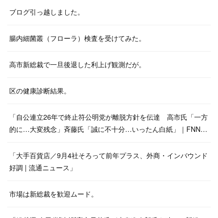
ブログ引っ越しました。
腸内細菌叢（フローラ）検査を受けてみた。
高市新総裁で一旦後退した利上げ観測だが。
区の健康診断結果。
「自公連立26年で終止符公明党が離脱方針を伝達 高市氏「一方
的に…大変残念」斉藤氏「誠に不十分…いったん白紙」｜FNN…
「大手百貨店／9月4社そろって前年プラス、外商・インバウンド
好調 | 流通ニュース」
市場は新総裁を歓迎ムード。