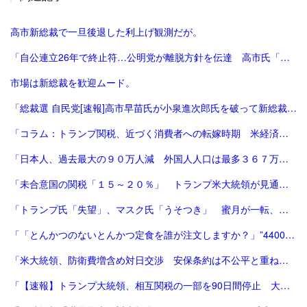
高市新総裁で一旦後退した利上げ観測だが。
「自公連立26年で終止符…公明党が離脱方針を伝達 高市氏「一方的に…大変残念」斉藤氏「誠に不十分…いったん白紙」｜FNNプライムオンライン」
市場は新総裁を歓迎ムード。
「総裁選 自民党[速報]高市早苗氏が小泉進次郎氏を破って新総裁、会見で「景色変える」初の女性首相が誕生か : 読売新聞」
「コラム：トランプ関税、近づく消費者への転嫁時期 米経済にどう影響 | ロイター」
「日本人、過去最大の９０万人減 外国人人口は最多３６７万人―総務省：時事ドットコム」
「未合意国の関税「１５～２０％」 トランプ米大統領が見通し：時事ドットコム」
「トランプ氏「失望」、マスク氏「うそつき」 蜜月が一転、非難の応酬 | 毎日新聞」
「「とんかつのないとんかつ定食を誰が注文しますか？」”4400万円トラブル”で『RIZIN』が敗訴 | FRIDAYデジタル」
「米大統領、防衛費増含め対日交渉 安保条約は不公平と重ねて不満|47NEWS（よんななニュース）」
「【速報】トランプ大統領、相互関税の一部を90日間停止 大幅な方針転換 中国に対する関税は「125%に引き上げ」 | TBS NEWS DIG (1ページ)」