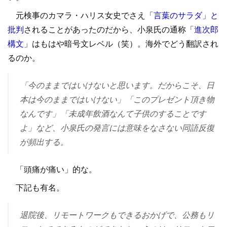
元検事のカマラ・ハリス女史でさえ
「言葉のサラダ」と
批判
されることがあったのだから、小泉氏の通称「
進次郎
構文
」はもはや暗号文レベル（笑）。海外でどう翻訳され
るのか。
「今のままではいけないと思います。だからこそ、日
本は今のままではいけない」
「このプレゼント頂き物
なんです」
「未成年飲酒なんて子供のすることです
よ」
など、小泉氏の発言には意味をなさない同語反復
が頻出する。
「頭痛が痛い」的な。
下記も有名。
退院後、リモートワークもできるおかげで、公務もリ