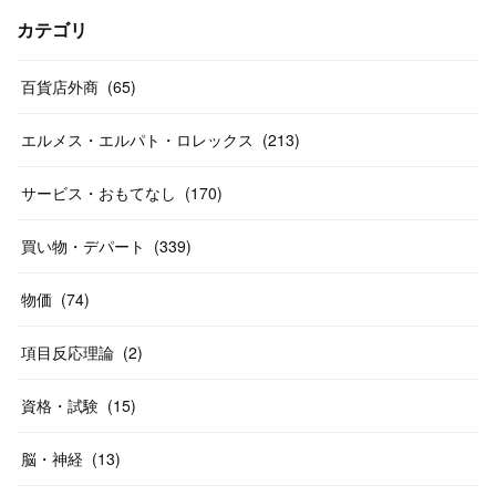
(
17
)
(
13
)
(
29
)
(
26
)
カテゴリ
(
55
)
(
33
)
(
12
)
(
14
)
(
24
)
(
20
)
(
38
)
百貨店外商
(
46
)
(
65
)
(
12
)
(
26
)
(
14
)
(
20
)
(
20
)
エルメス・エルパト・ロレックス
(
213
)
(
19
)
(
19
)
(
46
)
(
31
)
サービス・おもてなし
(
170
)
(
37
)
(
27
)
(
58
)
買い物・デパート
(
339
)
(
20
)
(
10
)
物価
(
74
)
(
40
)
項目反応理論
(
2
)
資格・試験
(
15
)
脳・神経
(
13
)