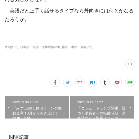
英語だと上手く話せるタイプなら外向きには何とかなる
だろうか。
政治
(
103
)
日本語・国語・文脈理解
(
23
)
報道・事件・事故
(
52
)
2025.09.30 16:33
2025.09.28 01:27
「みずほ銀行 住宅ローンの変
「コラム：トランプ関税、近
動金利 10月から引き上げ |
づく消費者への転嫁時期 米
NHK | 金融」
経済にどう影響 | ロイター」
関連記事