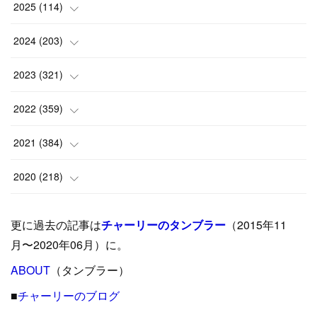
2025
(
114
)
(
1
)
2024
(
203
)
(
8
)
(
24
)
2023
(
321
)
(
6
)
(
10
)
(
25
)
2022
(
359
)
(
9
)
(
18
)
(
17
)
(
42
)
2021
(
384
)
(
5
)
(
17
)
(
35
)
(
37
)
(
9
)
2020
(
218
)
(
9
)
(
29
)
(
23
)
(
34
)
(
21
)
(
29
)
更に過去の記事は
チャーリーのタンブラー
（2015年11
(
15
)
(
16
)
(
33
)
(
31
)
(
39
)
(
24
)
月〜2020年06月）に。
(
24
)
ABOUT
(
12
（タンブラー）
)
(
26
)
(
31
)
(
23
)
(
42
)
■
チャーリーのブログ
(
8
)
(
19
)
(
27
)
(
31
)
(
40
)
(
24
)