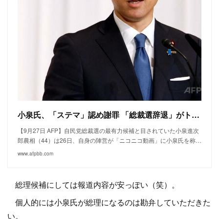
小泉氏、「ステマ」認め謝罪 「総裁選辞退」がトレンド入り
【9月27日 AFP】自民党総裁選の最有力候補と目されていた小泉進次
郎農相（44）は26日、自身の陣営が「ニコニコ動画」に小泉氏を称…
www.afpbb.com
総理候補にしては報道内容が安っぽい（笑）。
個人的には小泉氏が総理になるのは勘弁していただきた
い。