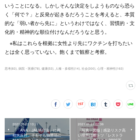
いうことになる。しかしそんな決定をしようものなら恐ら
く「何で？」と反発が起きるだろうことを考えると、本質
的な「弱い者から先に」というわけではなく、習慣的・文
化的・精神的な順位付けなんだろうなと思う。
※私はこれらを根拠に女性より先にワクチンを打ちたい
とは全く思っていない。飽くまで観察と考察。
思考
(
83
)
病院・医療
(
78
)
健康
(
53
)
人種・多様性
(
14
)
社会
(
300
)
心理・精神性
(
163
)
2021.01.22 13:21
2021.01.21 02:36
「「ANA・JAL統合論」に両
「写真・図版 | 感染リスク高
社大反対、そもそも独禁法に
い場所は断トツ「レストラ
触れないのか？ | 今週の週…
ン」 会食リスク 9800万…