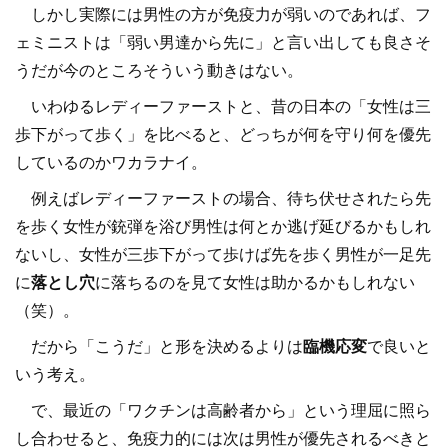
しかし実際には男性の方が免疫力が弱いのであれば、フ
ェミニストは「弱い男達から先に」と言い出しても良さそ
うだが今のところそういう動きはない。
いわゆるレディーファーストと、昔の日本の「女性は三
歩下がって歩く」を比べると、どっちが何を守り何を優先
しているのかワカラナイ。
例えばレディーファーストの場合、待ち伏せされたら先
を歩く女性が銃弾を浴び男性は何とか逃げ延びるかもしれ
ないし、女性が三歩下がって歩けば先を歩く男性が一足先
に
落とし穴
に落ちるのを見て女性は助かるかもしれない
（笑）。
だから「こうだ」と形を決めるよりは
臨機応変
で良いと
いう考え。
で、最近の「ワクチンは高齢者から」という理屈に照ら
し合わせると、免疫力的には次は男性が優先されるべきと