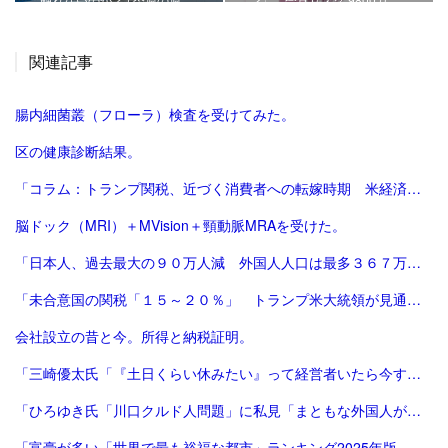
関連記事
腸内細菌叢（フローラ）検査を受けてみた。
区の健康診断結果。
「コラム：トランプ関税、近づく消費者への転嫁時期 米経済にどう影響 | ロイター」
脳ドック（MRI）＋MVision＋頸動脈MRAを受けた。
「日本人、過去最大の９０万人減 外国人人口は最多３６７万人―総務省：時事ドットコム」
「未合意国の関税「１５～２０％」 トランプ米大統領が見通し：時事ドットコム」
会社設立の昔と今。所得と納税証明。
「三崎優太氏「『土日くらい休みたい』って経営者いたら今すぐ会社畳んだ方がいい」痛烈指摘に反響 - 芸能 : 日刊スポーツ」
「ひろゆき氏「川口クルド人問題」に私見「まともな外国人が損するので不法就労には厳しくすべき」 - 芸能 : 日刊スポーツ」
「富豪が多い「世界で最も裕福な都市」ランキング2025年版、東京が2年連続3位 | Forbes JAPAN 公式サイト（フォーブス ジャパン）」