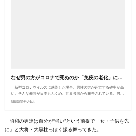
なぜ男の方がコロナで死ぬのか「免疫の老化」に男女差か：朝日新聞デジタル
新型コロナウイルスに感染した場合、男性の方が死亡する確率が高
い。そんな傾向が日本もふくめ、世界各国から報告されている。男…
朝日新聞デジタル
昭和の男達は自分が“強い”という前提で「女・子供を先
に」と大将・大黒柱っぽく振る舞ってきた。