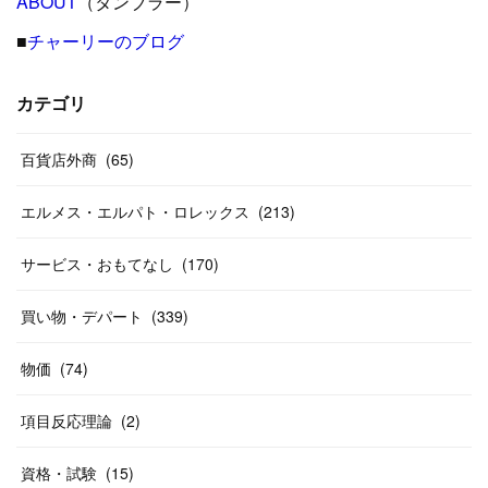
ABOUT
(
12
（タンブラー）
)
(
26
)
(
31
)
(
23
)
(
42
)
■
チャーリーのブログ
(
8
)
(
19
)
(
27
)
(
31
)
(
40
)
(
24
)
(
17
)
(
13
)
(
29
)
(
26
)
カテゴリ
(
55
)
(
33
)
(
12
)
(
14
)
(
24
)
(
20
)
(
38
)
百貨店外商
(
46
)
(
65
)
(
12
)
(
26
)
(
14
)
(
20
)
(
20
)
エルメス・エルパト・ロレックス
(
213
)
(
19
)
(
19
)
(
46
)
(
31
)
サービス・おもてなし
(
170
)
(
37
)
(
27
)
(
58
)
買い物・デパート
(
339
)
(
20
)
(
10
)
物価
(
74
)
(
40
)
項目反応理論
(
2
)
資格・試験
(
15
)