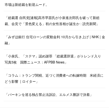
市場は新総裁を歓迎ムード。
「総裁選 自民党[速報]高市早苗氏が小泉進次郎氏を破って新総
裁、会見で「景色変える」初の女性首相が誕生か : 読売新聞」
「みずほ銀行 住宅ローンの変動金利 10月から引き上げ | NHK | 金
融」
「小泉氏、「ステマ」認め謝罪 「総裁選辞退」がトレンド入り
写真5枚 国際ニュース：AFPBB News」
「コラム：トランプ関税、近づく消費者への転嫁時期 米経済に
どう影響 | ロイター」
「バーキンを巡る独占禁止法訴訟、エルメス勝訴で決着」