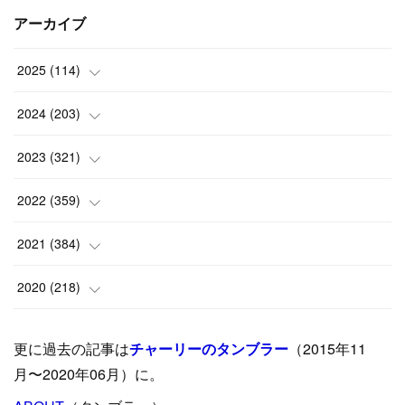
アーカイブ
2025
(
114
)
(
1
)
2024
(
203
)
(
8
)
(
24
)
2023
(
321
)
(
6
)
(
10
)
(
25
)
2022
(
359
)
(
9
)
(
18
)
(
17
)
(
42
)
2021
(
384
)
(
5
)
(
17
)
(
35
)
(
37
)
(
9
)
2020
(
218
)
(
9
)
(
29
)
(
23
)
(
34
)
(
21
)
(
29
)
更に過去の記事は
チャーリーのタンブラー
（2015年11
(
15
)
(
16
)
(
33
)
(
31
)
(
39
)
(
24
)
月〜2020年06月）に。
(
24
)