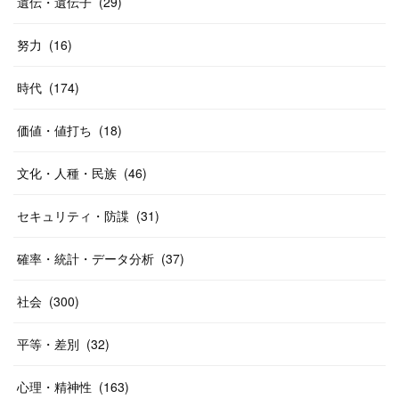
遺伝・遺伝子
(
29
)
努力
(
16
)
時代
(
174
)
価値・値打ち
(
18
)
文化・人種・民族
(
46
)
セキュリティ・防諜
(
31
)
確率・統計・データ分析
(
37
)
社会
(
300
)
平等・差別
(
32
)
心理・精神性
(
163
)