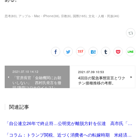
思考
(
83
)
アップル・Mac・iPhone
(
38
)
宗教
(
6
)
国際
(
165
)
文化・人種・民族
(
46
)
2021.07.10 14:12
2021.07.09 10:53
「官房長官「金融機関にお願
4回目の緊急事態宣言とワク
いしない」 西村氏発言を撤
チン接種推移の考察。
回 [新型コロナウイルス]：…
関連記事
「自公連立26年で終止符…公明党が離脱方針を伝達 高市氏「一方的に…大変残念」斉藤氏「誠に不十分…いったん白紙」｜FNNプライムオンライン」
「コラム：トランプ関税、近づく消費者への転嫁時期 米経済にどう影響 | ロイター」