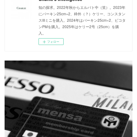
知の探求。2022年秋からエルパト中（笑）。2023年
にバーキン25cm×2、枠外（？）ケリー、コンスタン
スIIIミニを購入。2024年はバーキン25cm×2、ピコタ
ンPMを購入。2025年はケリー2号（25cm）を購
入。
フォロー