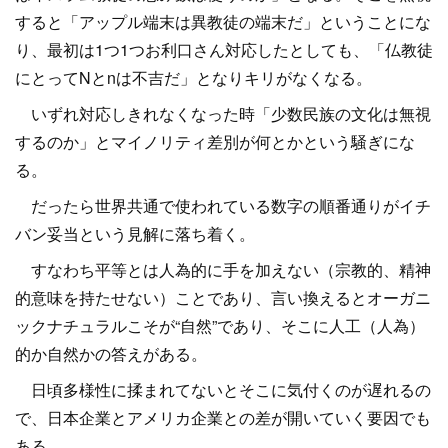
すると「アップル端末は異教徒の端末だ」ということにな
り、最初は1つ1つお利口さん対応したとしても、「仏教徒
にとってNとnは不吉だ」となりキリがなくなる。
いずれ対応しきれなくなった時「少数民族の文化は無視
するのか」とマイノリティ差別が何とかという騒ぎにな
る。
だったら世界共通で使われている数字の順番通りがイチ
バン妥当という見解に落ち着く。
すなわち平等とは人為的に手を加えない（宗教的、精神
的意味を持たせない）ことであり、言い換えるとオーガニ
ックナチュラルこそが“自然”であり、そこに人工（人為）
的か自然かの答えがある。
日頃多様性に揉まれてないとそこに気付くのが遅れるの
で、日本企業とアメリカ企業との差が開いていく要因でも
ある。