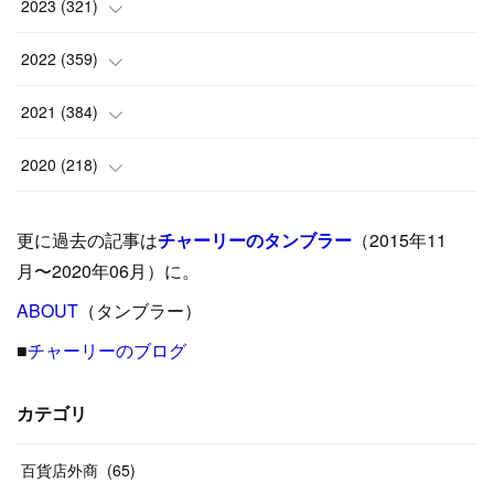
(
8
)
(
24
)
2023
(
321
)
(
6
)
(
10
)
(
25
)
2022
(
359
)
(
9
)
(
18
)
(
17
)
(
42
)
2021
(
384
)
(
5
)
(
17
)
(
35
)
(
37
)
(
9
)
2020
(
218
)
(
9
)
(
29
)
(
23
)
(
34
)
(
21
)
(
29
)
更に過去の記事は
チャーリーのタンブラー
（2015年11
(
15
)
(
16
)
(
33
)
(
31
)
(
39
)
(
24
)
月〜2020年06月）に。
(
24
)
ABOUT
(
12
（タンブラー）
)
(
26
)
(
31
)
(
23
)
(
42
)
■
チャーリーのブログ
(
8
)
(
19
)
(
27
)
(
31
)
(
40
)
(
24
)
(
17
)
(
13
)
(
29
)
(
26
)
カテゴリ
(
55
)
(
33
)
(
12
)
(
14
)
(
24
)
(
20
)
(
38
)
百貨店外商
(
46
)
(
65
)