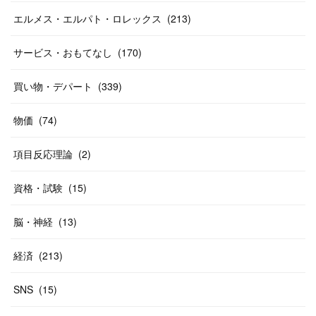
(
12
)
(
26
)
(
14
)
(
20
)
(
20
)
エルメス・エルパト・ロレックス
(
213
)
(
19
)
(
19
)
(
46
)
(
31
)
サービス・おもてなし
(
170
)
(
37
)
(
27
)
(
58
)
買い物・デパート
(
339
)
(
20
)
(
10
)
物価
(
74
)
(
40
)
項目反応理論
(
2
)
資格・試験
(
15
)
脳・神経
(
13
)
経済
(
213
)
SNS
(
15
)