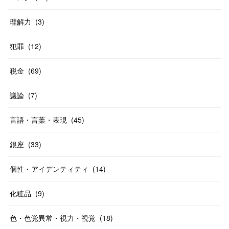
理解力
(
3
)
犯罪
(
12
)
税金
(
69
)
議論
(
7
)
言語・言葉・表現
(
45
)
銀座
(
33
)
個性・アイデンティティ
(
14
)
化粧品
(
9
)
色・色覚異常・視力・視覚
(
18
)