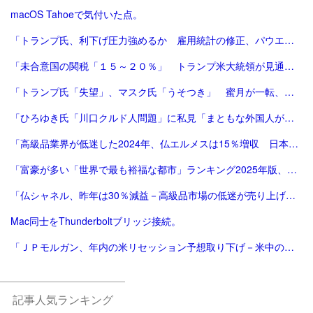
macOS Tahoeで気付いた点。
「トランプ氏、利下げ圧力強めるか 雇用統計の修正、パウエル氏に逆風 [トランプ再来][トランプ関税]：朝日新聞」
「未合意国の関税「１５～２０％」 トランプ米大統領が見通し：時事ドットコム」
「トランプ氏「失望」、マスク氏「うそつき」 蜜月が一転、非難の応酬 | 毎日新聞」
「ひろゆき氏「川口クルド人問題」に私見「まともな外国人が損するので不法就労には厳しくすべき」 - 芸能 : 日刊スポーツ」
「高級品業界が低迷した2024年、仏エルメスは15％増収 日本が成長をけん引 | Forbes」
「富豪が多い「世界で最も裕福な都市」ランキング2025年版、東京が2年連続3位 | Forbes JAPAN 公式サイト（フォーブス ジャパン）」
「仏シャネル、昨年は30％減益－高級品市場の低迷が売り上げ直撃 - Bloomberg」
Mac同士をThunderboltブリッジ接続。
「ＪＰモルガン、年内の米リセッション予想取り下げ－米中の合意踏まえ - Bloomberg」
記事人気ランキング