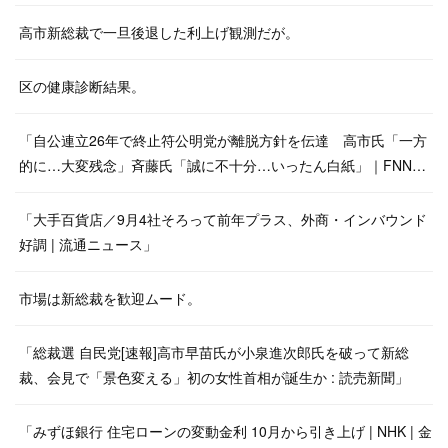
高市新総裁で一旦後退した利上げ観測だが。
区の健康診断結果。
「自公連立26年で終止符公明党が離脱方針を伝達 高市氏「一方
的に…大変残念」斉藤氏「誠に不十分…いったん白紙」｜FNN…
「大手百貨店／9月4社そろって前年プラス、外商・インバウンド
好調 | 流通ニュース」
市場は新総裁を歓迎ムード。
「総裁選 自民党[速報]高市早苗氏が小泉進次郎氏を破って新総
裁、会見で「景色変える」初の女性首相が誕生か : 読売新聞」
「みずほ銀行 住宅ローンの変動金利 10月から引き上げ | NHK | 金