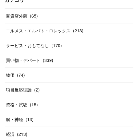
(
26
)
カテゴリ
(
55
)
(
33
)
(
12
)
(
14
)
(
24
)
(
20
)
(
38
)
百貨店外商
(
46
)
(
65
)
(
12
)
(
26
)
(
14
)
(
20
)
(
20
)
エルメス・エルパト・ロレックス
(
213
)
(
19
)
(
19
)
(
46
)
(
31
)
サービス・おもてなし
(
170
)
(
37
)
(
27
)
(
58
)
買い物・デパート
(
339
)
(
20
)
(
10
)
物価
(
74
)
(
40
)
項目反応理論
(
2
)
資格・試験
(
15
)
脳・神経
(
13
)
経済
(
213
)