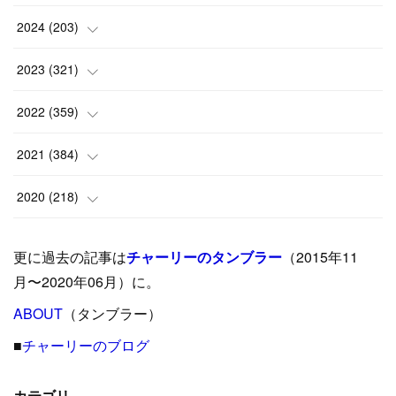
(
1
)
2024
(
203
)
(
8
)
(
24
)
2023
(
321
)
(
6
)
(
10
)
(
25
)
2022
(
359
)
(
9
)
(
18
)
(
17
)
(
42
)
2021
(
384
)
(
5
)
(
17
)
(
35
)
(
37
)
(
9
)
2020
(
218
)
(
9
)
(
29
)
(
23
)
(
34
)
(
21
)
(
29
)
更に過去の記事は
チャーリーのタンブラー
（2015年11
(
15
)
(
16
)
(
33
)
(
31
)
(
39
)
(
24
)
月〜2020年06月）に。
(
24
)
ABOUT
(
12
（タンブラー）
)
(
26
)
(
31
)
(
23
)
(
42
)
■
チャーリーのブログ
(
8
)
(
19
)
(
27
)
(
31
)
(
40
)
(
24
)
(
17
)
(
13
)
(
29
)