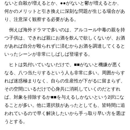
ないと自殺が増えるとか、●●がないと鬱が増えるとか、
何かのメリットと引き換えに深刻な問題が生じる場合があ
り、注意深く観察する必要がある。
例えば海外ドラマで多いのは、アルコール中毒の親を持
つ子供は、できれば親にお酒を飲んで欲しくないが、お酒
があれば自分が殴られずに済むからお酒を調達してくると
いったシーンが非常にしばしば登場する。
ヒトは気付いていないだけで、■■がないと機嫌が悪く
なる、八つ当たりするという人も非常に多い。周囲からす
れば迷惑極まりなく、自らの生産性が下がるに留まらず、
その空間にいるだけで心身共に消耗していくのだとすれ
ば、対象を排除するか■■を与えるしかないという2択にな
ることが多い。他に選択肢があったとしても、皆時間に追
われているので早く解決したいから手っ取り早い方を選ぼ
うとする。