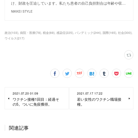
け、財政を圧迫しています。私たち患者の自己負担割合は年齢や収…
NIKKEI STYLE
政治
(
103
)
病院・医療
(
78
)
税金
(
69
)
感染症
(
225
)
パンデミック
(
244
)
国際
(
165
)
社会
(
300
)
ウイルス
(
217
)
2021.07.20 01:09
2021.07.17 17:22
ワクチン接種1回目：経過そ
若い女性のワクチン職場接
の5。ついに免疫獲得。
種。
関連記事