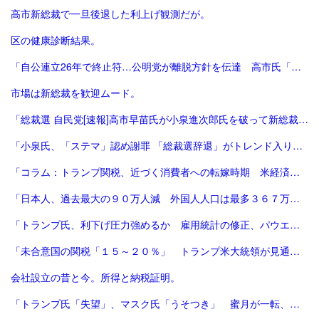
高市新総裁で一旦後退した利上げ観測だが。
区の健康診断結果。
「自公連立26年で終止符…公明党が離脱方針を伝達 高市氏「一方的に…大変残念」斉藤氏「誠に不十分…いったん白紙」｜FNNプライムオンライン」
市場は新総裁を歓迎ムード。
「総裁選 自民党[速報]高市早苗氏が小泉進次郎氏を破って新総裁、会見で「景色変える」初の女性首相が誕生か : 読売新聞」
「小泉氏、「ステマ」認め謝罪 「総裁選辞退」がトレンド入り 写真5枚 国際ニュース：AFPBB News」
「コラム：トランプ関税、近づく消費者への転嫁時期 米経済にどう影響 | ロイター」
「日本人、過去最大の９０万人減 外国人人口は最多３６７万人―総務省：時事ドットコム」
「トランプ氏、利下げ圧力強めるか 雇用統計の修正、パウエル氏に逆風 [トランプ再来][トランプ関税]：朝日新聞」
「未合意国の関税「１５～２０％」 トランプ米大統領が見通し：時事ドットコム」
会社設立の昔と今。所得と納税証明。
「トランプ氏「失望」、マスク氏「うそつき」 蜜月が一転、非難の応酬 | 毎日新聞」