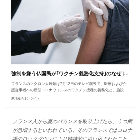
強制を嫌う仏国民が｢ワクチン義務化支持｣のなぜ | ヨーロッパ
フランスのマクロン大統領は7月12日のテレビ演説で、医療および介
護従事者への新型コロナウイルスのワクチン接種の義務化と、施設…
東洋経済オンライン
フランス人から夏のバカンスを取り上げたら、うつ病
が急増するといわれている。
そのフランスではコロナ
禍のロックダウンにより精神的に追い込まれたこと