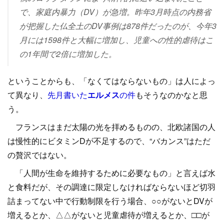
で、家庭内暴力（DV）が急増。昨年3月時点の内務省
が把握した仏全土のDV事例は878件だったのが、今年3
月には1598件と大幅に増加し、児童への性的虐待はこ
の1年間で2倍に増加した。
ということからも、「なくてはならないもの」は人によっ
て異なり、
先月書いた
エルメス
の件
もそうなのかなと思
う。
フランスはまだ太陽の光を拝めるものの、北欧諸国の人
は慢性的にビタミンDが不足するので、“バカンス”はただ
の贅沢ではない。
「人間が生命を維持するために必要なもの」と言えば水
と食料だが、その調達に限定しなければならないほど切羽
詰まってない中で行動制限を行う場合、○○がないとDVが
増えるとか、△△がないと児童虐待が増えるとか、□□が