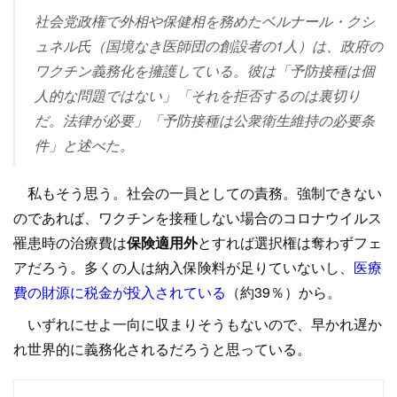
社会党政権で外相や保健相を務めたベルナール・クシ
ュネル氏（国境なき医師団の創設者の1人）は、政府の
ワクチン義務化を擁護している。彼は「予防接種は個
人的な問題ではない」「それを拒否するのは裏切り
だ。法律が必要」「予防接種は公衆衛生維持の必要条
件」と述べた。
私もそう思う。社会の一員としての責務。強制できない
のであれば、ワクチンを接種しない場合のコロナウイルス
罹患時の治療費は
保険適用外
とすれば選択権は奪わずフェ
アだろう。多くの人は納入保険料が足りていないし、
医療
費の財源に税金が投入されている
（約39％）から。
いずれにせよ一向に収まりそうもないので、早かれ遅か
れ世界的に義務化されるだろうと思っている。