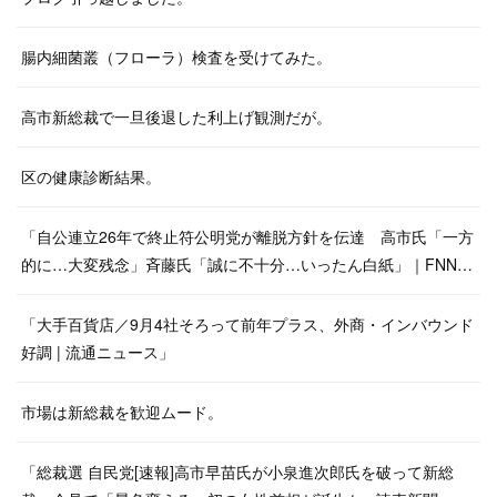
腸内細菌叢（フローラ）検査を受けてみた。
高市新総裁で一旦後退した利上げ観測だが。
区の健康診断結果。
「自公連立26年で終止符公明党が離脱方針を伝達 高市氏「一方
的に…大変残念」斉藤氏「誠に不十分…いったん白紙」｜FNN…
「大手百貨店／9月4社そろって前年プラス、外商・インバウンド
好調 | 流通ニュース」
市場は新総裁を歓迎ムード。
「総裁選 自民党[速報]高市早苗氏が小泉進次郎氏を破って新総