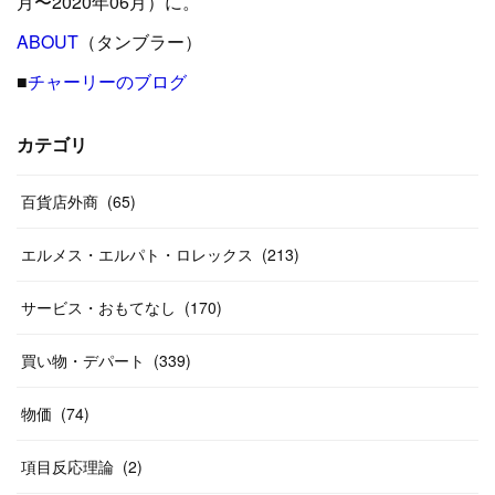
月〜2020年06月）に。
(
24
)
ABOUT
(
12
（タンブラー）
)
(
26
)
(
31
)
(
23
)
(
42
)
■
チャーリーのブログ
(
8
)
(
19
)
(
27
)
(
31
)
(
40
)
(
24
)
(
17
)
(
13
)
(
29
)
(
26
)
カテゴリ
(
55
)
(
33
)
(
12
)
(
14
)
(
24
)
(
20
)
(
38
)
百貨店外商
(
46
)
(
65
)
(
12
)
(
26
)
(
14
)
(
20
)
(
20
)
エルメス・エルパト・ロレックス
(
213
)
(
19
)
(
19
)
(
46
)
(
31
)
サービス・おもてなし
(
170
)
(
37
)
(
27
)
(
58
)
買い物・デパート
(
339
)
(
20
)
(
10
)
物価
(
74
)
(
40
)
項目反応理論
(
2
)