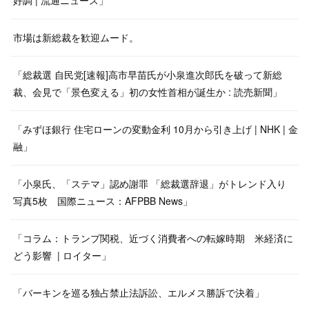
好調 | 流通ニュース」
市場は新総裁を歓迎ムード。
「総裁選 自民党[速報]高市早苗氏が小泉進次郎氏を破って新総
裁、会見で「景色変える」初の女性首相が誕生か : 読売新聞」
「みずほ銀行 住宅ローンの変動金利 10月から引き上げ | NHK | 金
融」
「小泉氏、「ステマ」認め謝罪 「総裁選辞退」がトレンド入り
写真5枚 国際ニュース：AFPBB News」
「コラム：トランプ関税、近づく消費者への転嫁時期 米経済に
どう影響 | ロイター」
「バーキンを巡る独占禁止法訴訟、エルメス勝訴で決着」