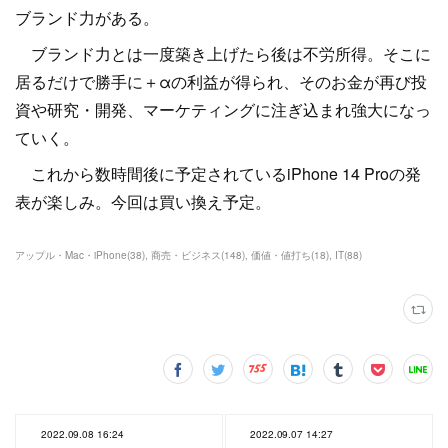
ブランド力がある。
ブランド力とは一度築き上げたら後は不労所得。そこに
居るだけで勝手に＋αの利益が得られ、そのお金が再び投
資や研究・開発、マーケティングに注ぎ込まれ強大になっ
ていく。
これから数時間後に予定されているiPhone 14 Proの発
表が楽しみ。今回は買い換え予定。
アップル・Mac・iPhone
(
38
)
商売・ビジネス
(
148
)
価値・値打ち
(
18
)
IT
(
88
)
2022.09.08 16:24
2022.09.07 14:27