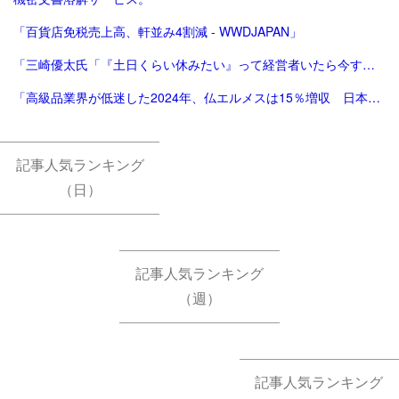
「百貨店免税売上高、軒並み4割減 - WWDJAPAN」
「三崎優太氏「『土日くらい休みたい』って経営者いたら今すぐ会社畳んだ方がいい」痛烈指摘に反響 - 芸能 : 日刊スポーツ」
「高級品業界が低迷した2024年、仏エルメスは15％増収 日本が成長をけん引 | Forbes」
記事人気ランキング
（日）
記事人気ランキング
（週）
記事人気ランキング