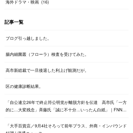
海外ドラマ・映画
(
16
)
記事一覧
ブログ引っ越しました。
腸内細菌叢（フローラ）検査を受けてみた。
高市新総裁で一旦後退した利上げ観測だが。
区の健康診断結果。
「自公連立26年で終止符公明党が離脱方針を伝達 高市氏「一方
的に…大変残念」斉藤氏「誠に不十分…いったん白紙」｜FNN…
「大手百貨店／9月4社そろって前年プラス、外商・インバウンド