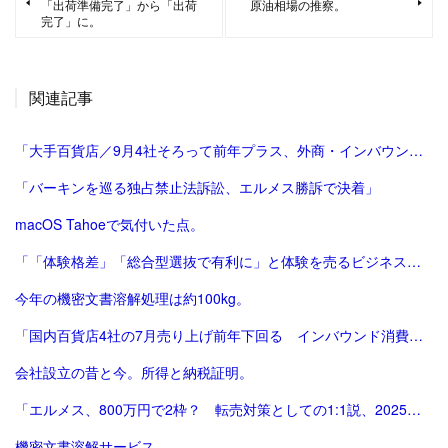
「出荷準備完了」から「出荷
原油相場の推察。
完了」に。
関連記事
「大手百貨店／9月4社そろって前年プラス、外商・インバウンド好調 | 流通ニュース」
「バーキンを巡る独占禁止法訴訟、エルメス勝訴で決着」
macOS Tahoeで気付いた点。
「「体験格差」「総合型選抜で有利に」と体験を売るビジネスは”不安商法なのでは”という指摘の増加 #エキスパートトピ（杉浦由美子） - エキスパート - Yahoo!ニュース」
今年の機密文書溶解処理は約100kg。
「国内百貨店4社の7月売り上げ前年下回る インバウンド消費減で | ロイター」
会社設立の昔と今。所得と納税証明。
「エルメス、800万円で2枠？ 転売対策としての1:1説、2025年版。ほぼ完結（？）編。」
機密文書溶解サービス。