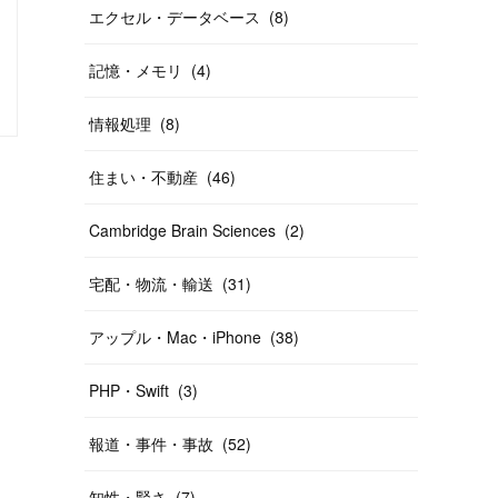
エクセル・データベース
(
8
)
記憶・メモリ
(
4
)
・値打ち
価値・値打ち
情報処理
(
8
)
住まい・不動産
(
46
)
Cambridge Brain Sciences
(
2
)
宅配・物流・輸送
(
31
)
アップル・Mac・iPhone
(
38
)
PHP・Swift
(
3
)
報道・事件・事故
(
52
)
知性・賢さ
(
7
)