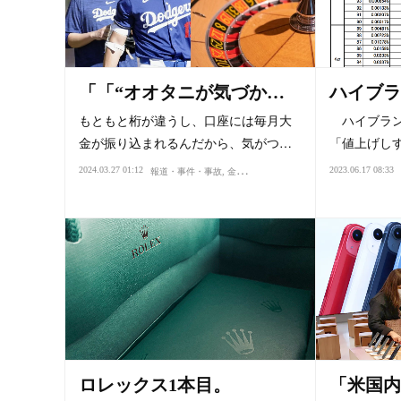
「「“オオタニが気づか…
ハイブラ
もともと桁が違うし、口座には毎月大
ハイブラン
金が振り込まれるんだから、気がつ…
「値上げし
2024.03.27 01:12
2023.06.17 08:33
報道・事件・事故
金融・為替
価値・値打ち
ロレックス1本目。
「米国内の