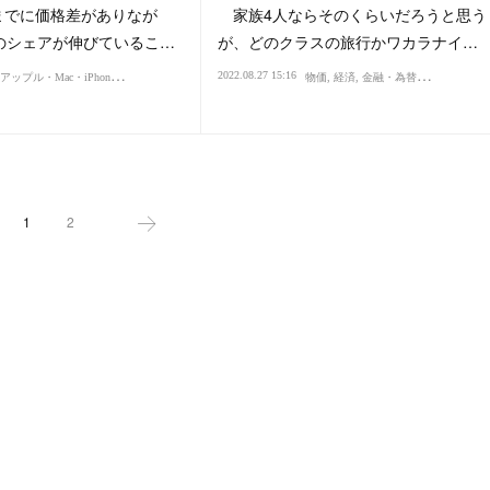
でに価格差がありなが
家族4人ならそのくらいだろうと思う
neのシェアが伸びているこ…
が、どのクラスの旅行かワカラナイ…
ア
ップル・Mac・iPhone
2022.08.27 15:16
ション・スタイル・流行
クレジットカード・マイル・ポイント
商売・ビジネス
価値・値打ち
IT
物価
広告・宣伝・マーケティング
経済
金融・為替
国際
時代
価値
1
2