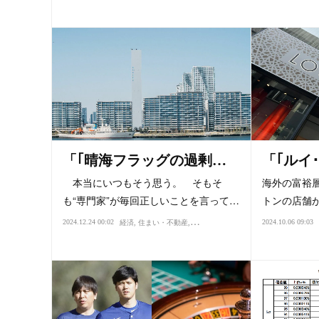
「｢晴海フラッグの過剰…
「｢ルイ
本当にいつもそう思う。 そもそ
海外の富裕
も“専門家”が毎回正しいことを言って…
トンの店舗
2024.12.24 00:02
2024.10.06 09:03
経済
住まい・不動産
所得・年収
価値・値打ち
相場・投資