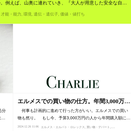
か。例えば、山奥に連れていき、『大人が用意した安全な自…
才能・能力
環境
遺伝・遺伝子
価値・値打ち
エルメスでの買い物の仕方。年間3,000万…
処分
何事も計画的に進めて行った方がいい。エルメスでの買い
は…
物も然り。 もし今、予算3,000万円の人から年間購入額に…
2024.12.26 11:06
エルメス・エルパト・ロレックス
買い物・デパート
物価
価値・値