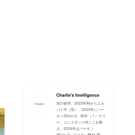
Charlie's Intelligence
知の探求。2022年秋からエル
パト中（笑）。2023年にバー
キン25cm×2、枠外（？）ケリ
ー、コンスタンスIIIミニを購
入。2024年はバーキン
25cm×2、ピコタンPMを購