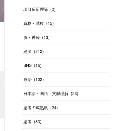
項目反応理論
(
2
)
資格・試験
(
15
)
脳・神経
(
13
)
経済
(
213
)
価値・値打ち
格差
偏差値
社会
商売・ビジネス
価値・値打ち
確率・統計・データ分析
SNS
(
15
)
政治
(
103
)
日本語・国語・文脈理解
(
23
)
思考の成熟度
(
24
)
思考
(
83
)