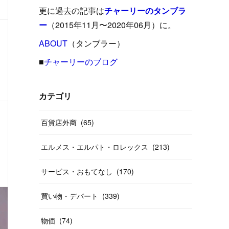
(
15
)
(
16
)
(
33
)
(
31
)
(
39
)
(
24
)
更に過去の記事は
チャーリーのタンブラ
(
24
)
(
12
)
(
26
)
ー
（2015年11月〜2020年06月）に。
(
31
)
(
23
)
(
42
)
(
8
)
(
19
)
(
27
)
(
31
)
ABOUT
(
40
（タンブラー）
)
(
24
)
(
17
)
(
13
)
(
29
)
(
26
)
(
55
)
■
チャーリーのブログ
(
33
)
(
12
)
(
14
)
(
24
)
(
20
)
(
38
)
(
46
)
(
12
)
(
26
)
(
14
)
(
20
)
(
20
)
カテゴリ
(
19
)
(
19
)
(
46
)
(
31
)
百貨店外商
(
65
)
(
37
)
(
27
)
(
58
)
エルメス・エルパト・ロレックス
(
213
)
(
20
)
(
10
)
い物・デパート
物価
AI・人工知能
商売・ビジネス
価値・値打ち
相場・投資
(
40
)
サービス・おもてなし
(
170
)
買い物・デパート
(
339
)
物価
(
74
)