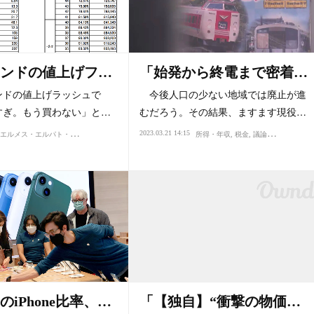
ンドの値上げフ…
「始発から終電まで密着…
ドの値上げラッシュで
今後人口の少ない地域では廃止が進
すぎ。もう買わない」と…
むだろう。その結果、ますます現役…
エ
ルメス・エルパト・ロレックス
2023.03.21 14:15
買い物・デパート
ファッション・スタイル・流行
所得・年収
税金
議論
環境
所得・年収
時代
iPhone比率、…
「【独自】“衝撃の物価…