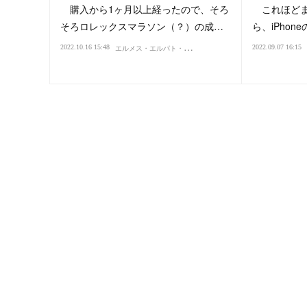
購入から1ヶ月以上経ったので、そろ
これほどま
そろロレックスマラソン（？）の成…
ら、iPho
エ
ルメス・エルパト・ロレックス
2022.10.16 15:48
2022.09.07 16:15
買い物・デパート
ファッ