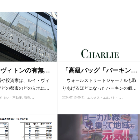
･ヴィトンの有無…
「高級バッグ「バーキン…
層や投資家は、ルイ・ヴィ
ウォールストリートジャーナルも取
がどの都市のどの立地に…
りあげるほどになったバーキンの価…
エ
ルメス・エルパト・ロレックス
2024.07.13 00:51
住まい・不動産
商売・ビジネス
価値・値打ち
相場・投資
買