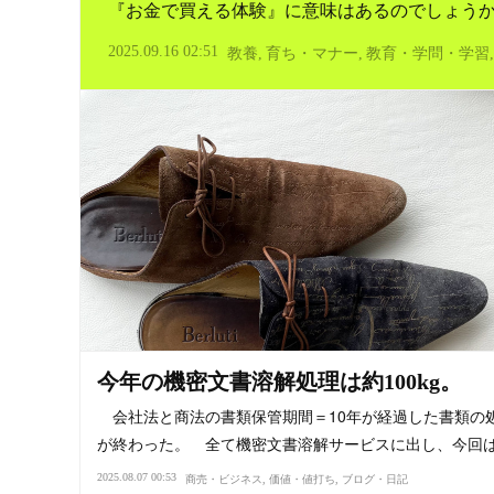
『お金で買える体験』に意味はあるのでしょう
2025.09.16 02:51
教養
育ち・マナー
教育・学問・学習
今年の機密文書溶解処理は約100kg。
会社法と商法の書類保管期間＝10年が経過した書類の
が終わった。 全て機密文書溶解サービスに出し、今回
2025.08.07 00:53
商売・ビジネス
価値・値打ち
ブログ・日記