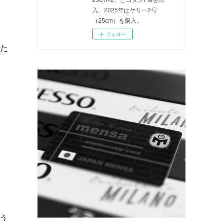
入。2025年はケリー2号
（25cm）を購入。
フォロー
また
。
う