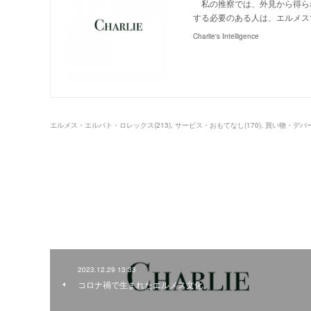
私の推察では、外見から得ら
する必要のある人は、エルメス
Charlie's Intelligence
エルメス・エルパト・ロレックス
(
213
)
サービス・おもてなし
(
170
)
買い物・デパ
2023.12.29 13:33
コロナ禍で生まれたエルメス文化。