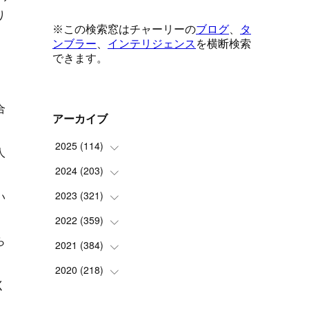
り
合
アーカイブ
2025
(
114
)
人
2024
(
203
(
1
)
)
(
8
)
い
2023
(
321
(
24
)
)
(
6
)
(
10
)
2022
(
359
(
25
)
)
ら
(
9
)
(
18
)
(
17
)
2021
(
384
(
42
)
)
(
5
)
(
17
)
(
35
)
(
37
)
2020
(
218
(
9
)
)
く
(
9
)
(
29
)
(
23
)
(
34
)
(
21
)
(
29
)