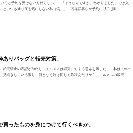
ろいろと予約を受けない方針らしい。 「そうなんですか。わかりました。では入
」といつも通り何も気にしない私（笑）。 既存顧客らが予約に“力”（購
枠ありバッグと転売対策。
に転売禁止の表記が加わり、エルメスは転売に対する意志を示した。 私は去年の
、見聞きしている限り、何となく時は同じく昨秋あたりから、エルメスの販売
で買ったものを身につけて行くべきか。