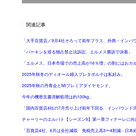
関連記事
「大手百貨店／9月4社そろって前年プラス、外商・インバウ
「バーキンを巡る独占禁止法訴訟、エルメス勝訴で決着」
「エルメス、日本市場での売上高が16％増」の割にはおカ
2025年秋冬のディオール婦人プレタポルテは私好み。
2025年秋の丹青会とMIプレミアダイヤモンド。
今年の機密文書溶解処理は約100kg。
「国内百貨店4社の7月売り上げ前年下回る インバウンド消費
チャーリーのエルパト【シーズン9】第一章フィナーレに向
「百貨店4社、6月は全社減収 免税売上高3〜4割減 - 日本