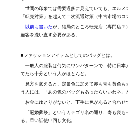
世間の印象では需要過多に見えていても、エルメス
「転売対策」を超えて二次流通対策（中古市場のコ
以前も書いた
が、結局のところ転売店（専門店？
顧客を洗い直す必要がある。
■ファッションアイテムとしてのバッグとは。
一般人の服装は何気にワンパターンで、特に日本人
てたら十分という人がほとんど。
見方を変えると、定番色に加えて赤も青も黄色もオ
う人には、「あの色のバッグもあったらいいわネ」
お金にゆとりがないと、下手に色があると合わせづ
「冠婚葬祭」というカテゴリ名の通り、寿も喪も一
る。早い話使い回し文化。