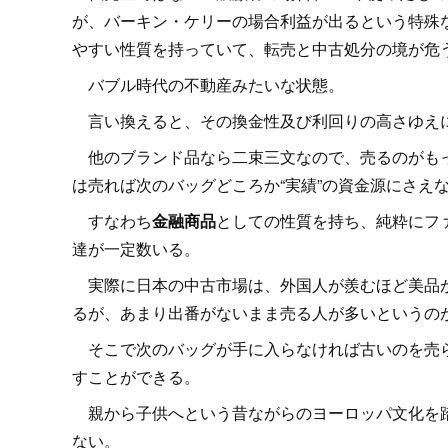
が、バーキン・ケリーの場合利益が出るという特殊
やすい性質を持っていて、転売と中古処分の境が危
バブル時代の不動産みたいな状態。
言い換えると、その換金性及び利回りの高さゆえに
他のブランド品なら二束三文なので、売るのがもっ
は売れば次のバッグどころか“実績”の資金源にさえ
すなわち
金融商品
としての性質を持ち、純粋にフ
達が一定数いる。
実際に日本の中古市場は、外国人が羨むほど美品が
るが、あまり出番がないまま売る人が多いというの
そこで次のバッグが手に入らなければ古いのを売ら
すことができる。
親から子供へという昔ながらのヨーロッパ文化を踏
ない。