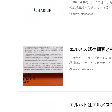
2023秋冬のエルメスは、い
荷次第連絡くださいねー（笑）
Charlie's Intelligence
エルメス既存顧客と
今年からショップカードの裏
秋以降のことしかワカラナイが
Charlie's Intelligence
エルパトはエルメス