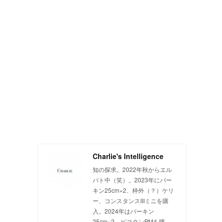
Charlie's Intelligence
知の探求。2022年秋からエル
パト中（笑）。2023年にバー
キン25cm×2、枠外（？）ケリ
ー、コンスタンスIIIミニを購
入。2024年はバーキン
25cm×2、ピコタンPMを購