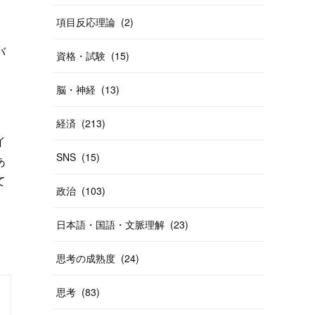
、
項目反応理論
(
2
)
バ
資格・試験
(
15
)
脳・神経
(
13
)
経済
(
213
)
イ
SNS
(
15
)
あ
て
政治
(
103
)
日本語・国語・文脈理解
(
23
)
思考の成熟度
(
24
)
思考
(
83
)