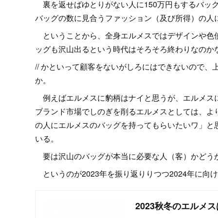
裏を返せばゆとりがない人に150万円もするバッ
バッグの数に見合うファッション（及び所得）の人
ということから、全身エルメスではデザインや色使
ッグも沢山出るという時代はそろそろ終わりなのか
// かといって顧客をないがしろにはできないので
か。
例えばエルメスに豹柄はナイと思うが、エルメスに
ブランド市場でしのぎを削るエルメスとしては、よ
の人にエルメスのバッグを持ってもらいたいワ」と
いる。
要は沢山のバッグが本当に必要な人（客）かどう
というのが2023年を振り返りりつつ2024年に
2023秋冬のエルメ