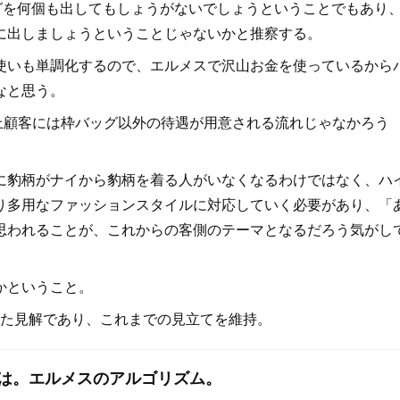
グを何個も出してもしょうがないでしょうということでもあり
に出しましょうということじゃないかと推察する。
いも単調化するので、エルメスで沢山お金を使っているから
なと思う。
、上顧客には枠バッグ以外の待遇が用意される流れじゃなかろう
豹柄がナイから豹柄を着る人がいなくなるわけではなく、ハ
り多用なファッションスタイルに対応していく必要があり、「
思われることが、これからの客側のテーマとなるだろう気がし
かということ。
向けた見解であり、これまでの見立てを維持。
スは。エルメスのアルゴリズム。