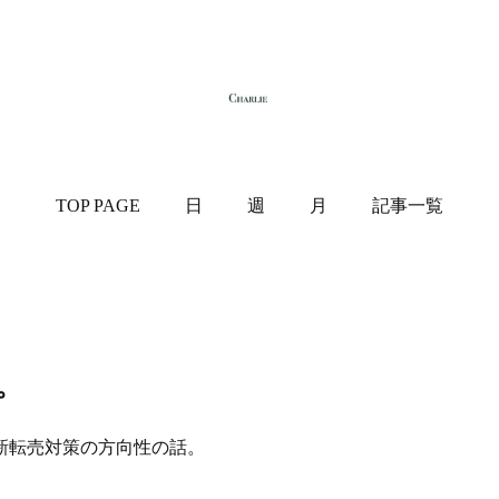
TOP PAGE
日
週
月
記事一覧
。
新転売対策の方向性の話。