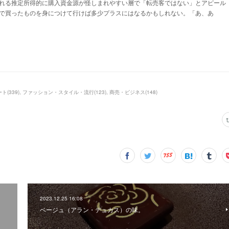
れる推定所得的に購入資金源が怪しまれやすい層で「転売客ではない」とアピール
で買ったものを身につけて行けば多少プラスにはなるかもしれない。「あ、あ
ート
(
339
)
ファッション・スタイル・流行
(
123
)
商売・ビジネス
(
148
)
2023.12.25 16:08
ベージュ（アラン・デュカス）の味。