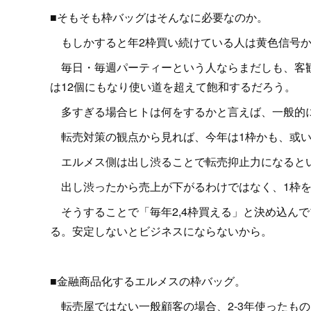
■そもそも枠バッグはそんなに必要なのか。
もしかすると年2枠買い続けている人は黄色信号か
毎日・毎週パーティーという人ならまだしも、客観的
は12個にもなり使い道を超えて飽和するだろう。
多すぎる場合ヒトは何をするかと言えば、一般的
転売対策の観点から見れば、今年は1枠かも、或い
エルメス側は出し渋ることで転売抑止力になると
出し渋ったから売上が下がるわけではなく、1枠を
そうすることで「毎年2,4枠買える」と決め込ん
る。安定しないとビジネスにならないから。
■金融商品化するエルメスの枠バッグ。
転売屋ではない一般顧客の場合、2-3年使ったも