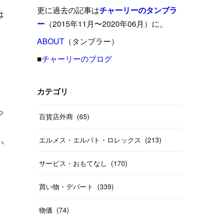
(
15
)
(
16
)
(
33
)
(
31
)
(
39
)
(
24
)
更に過去の記事は
チャーリーのタンブラ
は
(
24
)
(
12
)
(
26
)
ー
（2015年11月〜2020年06月）に。
(
31
)
(
23
)
(
42
)
(
8
)
(
19
)
(
27
)
(
31
)
ABOUT
(
40
（タンブラー）
)
(
24
)
、
(
17
)
(
13
)
(
29
)
(
26
)
(
55
)
■
チャーリーのブログ
(
33
)
(
12
)
(
14
)
(
24
)
(
20
)
(
38
)
(
46
)
(
12
)
(
26
)
(
14
)
(
20
)
(
20
)
カテゴリ
(
19
)
(
19
)
(
46
)
(
31
)
っ
百貨店外商
(
65
)
(
37
)
(
27
)
(
58
)
エルメス・エルパト・ロレックス
(
213
)
い
(
20
)
(
10
)
(
40
)
サービス・おもてなし
(
170
)
買い物・デパート
(
339
)
物価
(
74
)