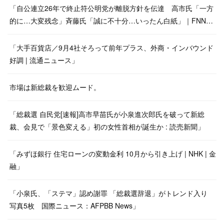
「自公連立26年で終止符公明党が離脱方針を伝達 高市氏「一方
的に…大変残念」斉藤氏「誠に不十分…いったん白紙」｜FNN…
「大手百貨店／9月4社そろって前年プラス、外商・インバウンド
好調 | 流通ニュース」
市場は新総裁を歓迎ムード。
「総裁選 自民党[速報]高市早苗氏が小泉進次郎氏を破って新総
裁、会見で「景色変える」初の女性首相が誕生か : 読売新聞」
「みずほ銀行 住宅ローンの変動金利 10月から引き上げ | NHK | 金
融」
「小泉氏、「ステマ」認め謝罪 「総裁選辞退」がトレンド入り
写真5枚 国際ニュース：AFPBB News」