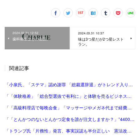
2024.03.31 12:52
2024.03.31 10:37
歯科衛生士との会話。
味は3つ星だが2つ星レスト
ラン。
関連記事
「小泉氏、「ステマ」認め謝罪 「総裁選辞退」がトレンド入り 写真5枚 国際ニュース：AFPBB News」
「「体験格差」「総合型選抜で有利に」と体験を売るビジネスは”不安商法なのでは”という指摘の増加 #エキスパートトピ（杉浦由美子） - エキスパート - Yahoo!ニュース」
「「高級料理店で毎晩会食」「マッサージやメガネ代まで経費に」３年間で4000万円以上を私的に流用…「アントニオ猪木・最後の妻」の呆れた豪遊ぶり（猪木 啓介） | 現代ビジネス | 講談社」
「「とんかつのないとんかつ定食を誰が注文しますか？」”4400万円トラブル”で『RIZIN』が敗訴 | FRIDAYデジタル」
「トランプ氏「片務性」発言、事実誤認も半分正しい 憲法改正、安保3文書見直しが必要 - 産経ニュース」