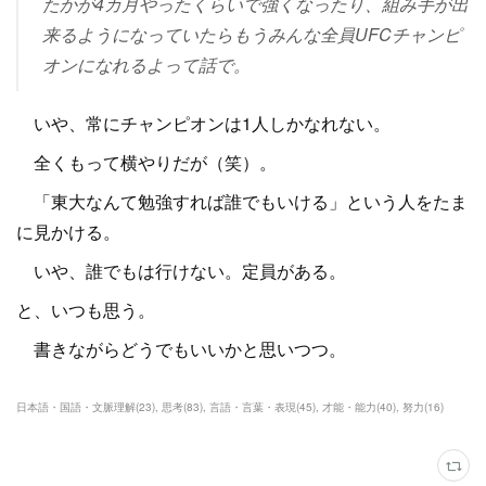
たかが4カ月やったくらいで強くなったり、組み手が出
来るようになっていたらもうみんな全員UFCチャンピ
オンになれるよって話で。
いや、常にチャンピオンは1人しかなれない。
全くもって横やりだが（笑）。
「東大なんて勉強すれば誰でもいける」という人をたま
に見かける。
いや、誰でもは行けない。定員がある。
と、いつも思う。
書きながらどうでもいいかと思いつつ。
日本語・国語・文脈理解
(
23
)
思考
(
83
)
言語・言葉・表現
(
45
)
才能・能力
(
40
)
努力
(
16
)