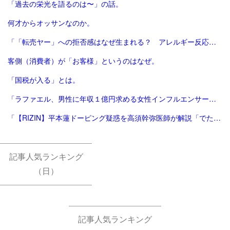
「過去の栄光を語るのは〜」の話。
何才からオッサンなのか。
「「転売ヤー」への拒否感はなぜ生まれる？ アレルギー反応との指摘も #くらしと経済（Yahoo!ニュース オリジナル THE PAGE）」
客側（消費者）が「お客様」というのはなぜ。
「国税が入る」とは。
「ラファエル、男性に年収１億円求める女性インフルエンサーに不快感「その性格じゃ…」 - 芸能 : 日刊スポーツ」
「【RIZIN】平本蓮ドーピング疑惑を高須幹弥医師が解説「でたらめなら赤沢選手を訴えるべき」 - 格闘技 : 日刊スポーツ」
記事人気ランキング
（日）
記事人気ランキング