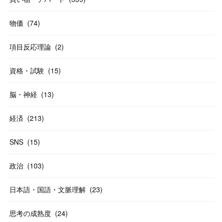
(
20
)
(
10
)
物価
(
74
)
(
40
)
項目反応理論
(
2
)
資格・試験
(
15
)
脳・神経
(
13
)
経済
(
213
)
SNS
(
15
)
政治
(
103
)
日本語・国語・文脈理解
(
23
)
思考の成熟度
(
24
)