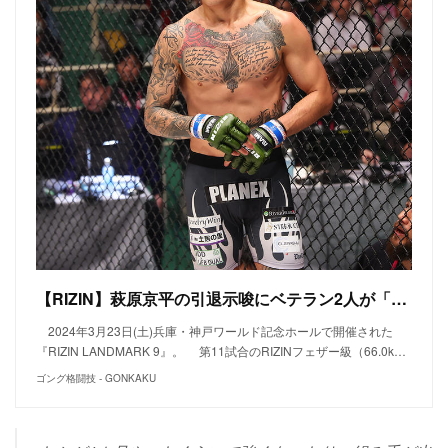
【RIZIN】萩原京平の引退示唆にベテラン2人が「ナメんな」「甘いって」と叱咤激励「諦めたらそこで終了」（金原）「やらなあかんこと満載や」（ストラッサー）
2024年3月23日(土)兵庫・神戸ワールド記念ホールで開催された
『RIZIN LANDMARK 9』。 第11試合のRIZINフェザー級（66.0k…
ゴング格闘技 - GONKAKU