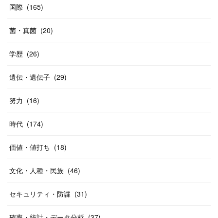
国際
(
165
)
菌・真菌
(
20
)
学歴
(
26
)
遺伝・遺伝子
(
29
)
努力
(
16
)
時代
(
174
)
価値・値打ち
(
18
)
文化・人種・民族
(
46
)
セキュリティ・防諜
(
31
)
確率・統計・データ分析
(
37
)