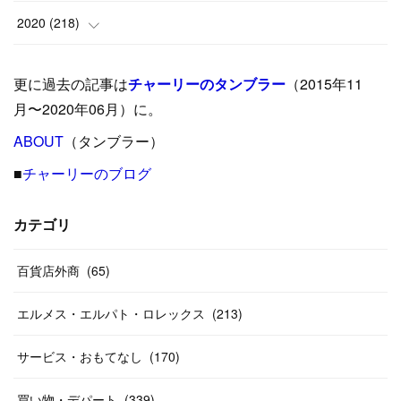
(
5
)
(
17
)
(
35
)
(
37
)
(
9
)
2020
(
218
)
(
9
)
(
29
)
(
23
)
(
34
)
(
21
)
(
29
)
更に過去の記事は
チャーリーのタンブラー
（2015年11
(
15
)
(
16
)
(
33
)
(
31
)
(
39
)
(
24
)
月〜2020年06月）に。
(
24
)
ABOUT
(
12
（タンブラー）
)
(
26
)
(
31
)
(
23
)
(
42
)
■
チャーリーのブログ
(
8
)
(
19
)
(
27
)
(
31
)
(
40
)
(
24
)
(
17
)
(
13
)
(
29
)
(
26
)
カテゴリ
(
55
)
(
33
)
(
12
)
(
14
)
(
24
)
(
20
)
(
38
)
百貨店外商
(
46
)
(
65
)
(
12
)
(
26
)
(
14
)
(
20
)
(
20
)
エルメス・エルパト・ロレックス
(
213
)
(
19
)
(
19
)
(
46
)
(
31
)
サービス・おもてなし
(
170
)
(
37
)
(
27
)
(
58
)
買い物・デパート
(
339
)