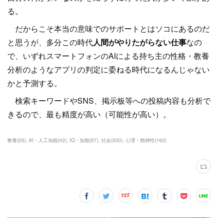
る。
だからこそ本当の意味でのサポートとはソコにあるのだ
と思うが、多分この時代
人間がやりたがらない仕事
なの
で、いずれスマートフォンのAIによる持ち主の性格・教養
分析のようなアプリの判定に委ねる時代になるんじゃない
かと予測する。
検索キーワードやSNS、掲示板等への投稿内容も分析で
きるので、最も精度が高い（可能性が高い）。
教養
(
25
)
AI・人工知能
(
42
)
IQ・知能
(
57
)
社会
(
300
)
心理・精神性
(
163
)