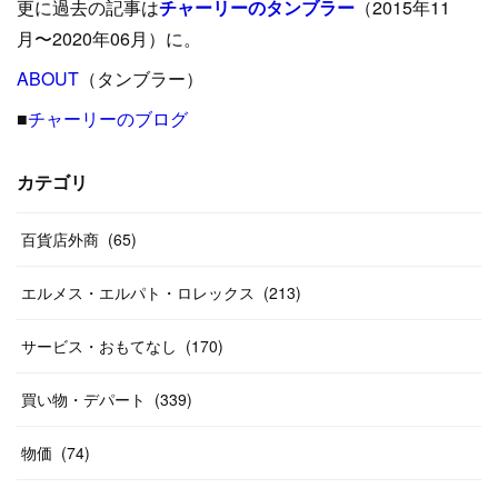
更に過去の記事は
チャーリーのタンブラー
（2015年11
(
15
)
(
16
)
(
33
)
(
31
)
(
39
)
(
24
)
月〜2020年06月）に。
(
24
)
ABOUT
(
12
（タンブラー）
)
(
26
)
(
31
)
(
23
)
(
42
)
■
チャーリーのブログ
(
8
)
(
19
)
(
27
)
(
31
)
(
40
)
(
24
)
(
17
)
(
13
)
(
29
)
(
26
)
カテゴリ
(
55
)
(
33
)
(
12
)
(
14
)
(
24
)
(
20
)
(
38
)
百貨店外商
(
46
)
(
65
)
(
12
)
(
26
)
(
14
)
(
20
)
(
20
)
エルメス・エルパト・ロレックス
(
213
)
(
19
)
(
19
)
(
46
)
(
31
)
サービス・おもてなし
(
170
)
(
37
)
(
27
)
(
58
)
買い物・デパート
(
339
)
(
20
)
(
10
)
物価
(
74
)
(
40
)