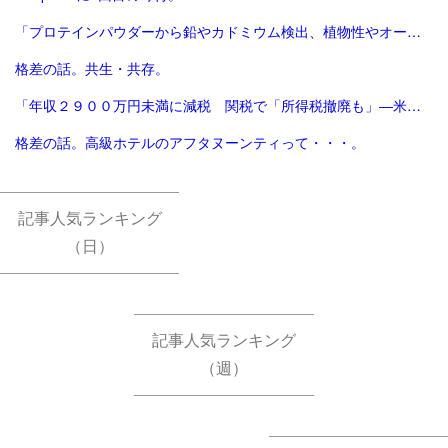
「プロテインパウダーから鉛やカドミウム検出、植物性やオーガニック製品は数倍の含有量 - CNN.co.jp」
格差の話。共生・共存。
「年収２９００万円未満に減税 関税で「所得税撤廃も」―米大統領：時事ドットコム」
格差の話。高級ホテルのアフタヌーンティって・・・。
記事人気ランキング
（日）
記事人気ランキング
（週）