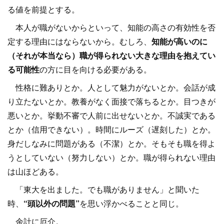
る値を前提とする。
本人が職がないからといって、知能の高さの有効性を否
定する理由にはならないから。むしろ、
知能が高いのに
（それが本当なら）職が得られない大きな理由を抱えてい
る可能性
の方に目を向ける必要がある。
性格に難ありとか。人として魅力がないとか。会話が成
り立たないとか。教養がなく面接で落ちるとか。目つきが
悪いとか。挙動不審で人前に出せないとか。不誠実である
とか（信用できない）。時間にルーズ（遅刻した）とか。
身だしなみに問題がある（不潔）とか。そもそも職を得よ
うとしていない（努力しない）とか。職が得られない理由
は山ほどある。
「東大を出ました。でも職がありません」と聞いた
時、
“頭以外の問題”
を思い浮かべることと同じ。
余計に厄介。