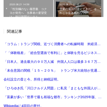
2020.08.21 14:59
2020.08.21 08:45
「性別欄のない履歴書、コク
営業の電話が増えてきた。そ
ヨが発売へ 当事者の要望受
れじゃ生き残れない。
け：朝日新聞デジタル」
関連記事
「コラム：トランプ関税、近づく消費者への転嫁時期 米経済にどう影響 | ロイター」
「「体験格差」「総合型選抜で有利に」と体験を売るビジネスは”不安商法なのでは”という指摘の増加 #エキスパートトピ（杉浦由美子） - エキスパート - Yahoo!ニュース」
「日本人、過去最大の９０万人減 外国人人口は最多３６７万人―総務省：時事ドットコム」
「未合意国の関税「１５～２０％」 トランプ米大統領が見通し：時事ドットコム」
会社設立の昔と今。所得と納税証明。
「ひろゆき氏「川口クルド人問題」に私見「まともな外国人が損するので不法就労には厳しくすべき」 - 芸能 : 日刊スポーツ」
「富豪が多い「世界で最も裕福な都市」ランキング2025年版、東京が2年連続3位 | Forbes JAPAN 公式サイト（フォーブス ジャパン）」
Wikipediaに4回目の寄付。