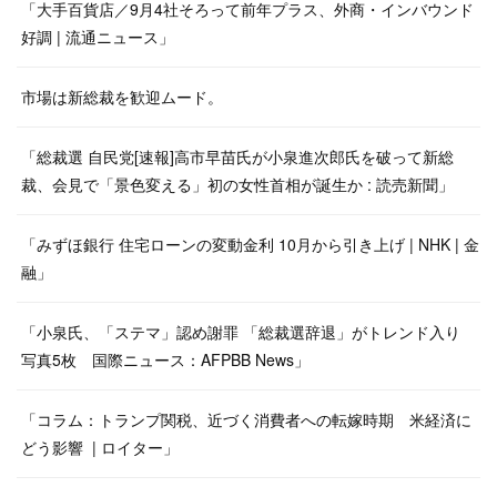
「大手百貨店／9月4社そろって前年プラス、外商・インバウンド
好調 | 流通ニュース」
市場は新総裁を歓迎ムード。
「総裁選 自民党[速報]高市早苗氏が小泉進次郎氏を破って新総
裁、会見で「景色変える」初の女性首相が誕生か : 読売新聞」
「みずほ銀行 住宅ローンの変動金利 10月から引き上げ | NHK | 金
融」
「小泉氏、「ステマ」認め謝罪 「総裁選辞退」がトレンド入り
写真5枚 国際ニュース：AFPBB News」
「コラム：トランプ関税、近づく消費者への転嫁時期 米経済に
どう影響 | ロイター」