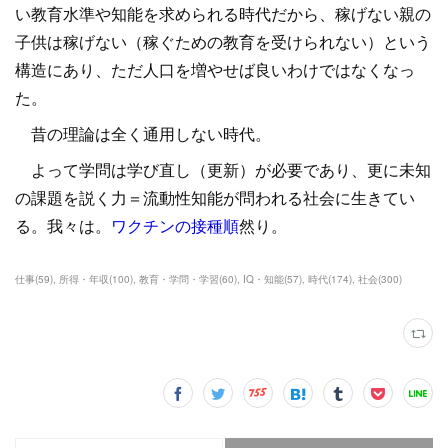
い教育水準や知能を求められる時代だから、稼げない親の
子供は稼げない（稼ぐための教育を受けられない）という
構造にあり、ただ人口を増やせば良いわけではなくなっ
た。
昔の理論は全く通用しない時代。
よって学問は学び直し（更新）が必要であり、更に未知
の課題を説く力＝流動性知能が問われる社会に生きてい
る。我々は。
ワクチンの接種順
然り。
仕事
(
59
)
所得・年収
(
100
)
教育・学問・学習
(
60
)
IQ・知能
(
57
)
時代
(
174
)
社会
(
300
)