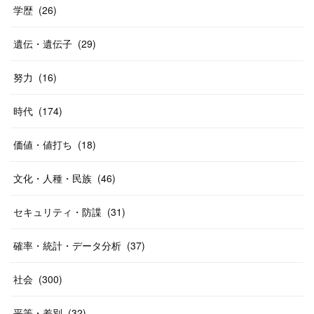
学歴
(
26
)
遺伝・遺伝子
(
29
)
努力
(
16
)
時代
(
174
)
価値・値打ち
(
18
)
文化・人種・民族
(
46
)
セキュリティ・防諜
(
31
)
確率・統計・データ分析
(
37
)
社会
(
300
)
平等・差別
(
32
)