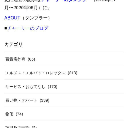
(
15
)
(
16
)
(
33
)
(
31
)
(
39
)
(
24
)
月〜2020年06月）に。
(
24
)
ABOUT
(
12
（タンブラー）
)
(
26
)
(
31
)
(
23
)
(
42
)
■
チャーリーのブログ
(
8
)
(
19
)
(
27
)
(
31
)
(
40
)
(
24
)
(
17
)
(
13
)
(
29
)
(
26
)
カテゴリ
(
55
)
(
33
)
(
12
)
(
14
)
(
24
)
(
20
)
(
38
)
百貨店外商
(
46
)
(
65
)
(
12
)
(
26
)
(
14
)
(
20
)
(
20
)
エルメス・エルパト・ロレックス
(
213
)
(
19
)
(
19
)
(
46
)
(
31
)
サービス・おもてなし
(
170
)
(
37
)
(
27
)
(
58
)
買い物・デパート
(
339
)
(
20
)
(
10
)
物価
(
74
)
(
40
)
項目反応理論
(
2
)