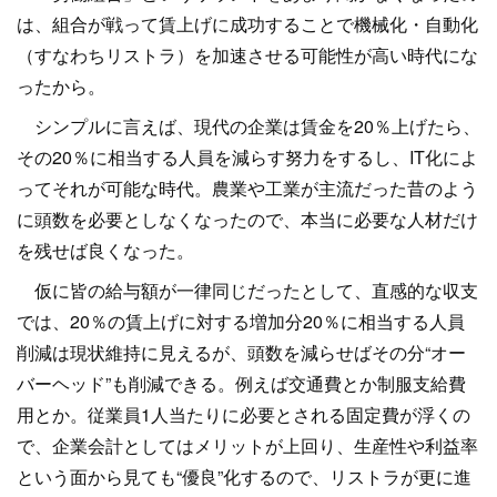
は、組合が戦って賃上げに成功することで機械化・自動化
（すなわちリストラ）を加速させる可能性が高い時代にな
ったから。
シンプルに言えば、現代の企業は賃金を20％上げたら、
その20％に相当する人員を減らす努力をするし、IT化によ
ってそれが可能な時代。農業や工業が主流だった昔のよう
に頭数を必要としなくなったので、本当に必要な人材だけ
を残せば良くなった。
仮に皆の給与額が一律同じだったとして、直感的な収支
では、20％の賃上げに対する増加分20％に相当する人員
削減は現状維持に見えるが、頭数を減らせばその分“オー
バーヘッド”も削減できる。例えば交通費とか制服支給費
用とか。従業員1人当たりに必要とされる固定費が浮くの
で、企業会計としてはメリットが上回り、生産性や利益率
という面から見ても“優良”化するので、リストラが更に進