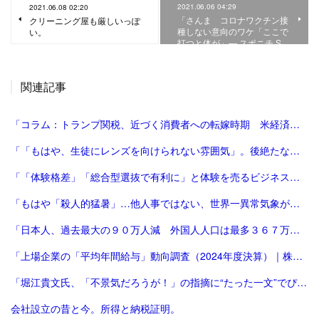
2021.06.06 04:29
2021.06.08 02:20
「さんま コロナワクチン接
クリーニング屋も厳しいっぽ
種しない意向のワケ「ここで
い。
打つと体が」― スポニチ S…
関連記事
「コラム：トランプ関税、近づく消費者への転嫁時期 米経済にどう影響 | ロイター」
「「もはや、生徒にレンズを向けられない雰囲気」。後絶たない教員による盗撮、現場に波紋――運動会や修学旅行控え、先生が萎縮するワケ | 鹿児島のニュース | 南日本新聞デジタル」
「「体験格差」「総合型選抜で有利に」と体験を売るビジネスは”不安商法なのでは”という指摘の増加 #エキスパートトピ（杉浦由美子） - エキスパート - Yahoo!ニュース」
「もはや「殺人的猛暑」…他人事ではない、世界一異常気象が発生する国とは？ | ニュースな本 | ダイヤモンド・オンライン」
「日本人、過去最大の９０万人減 外国人人口は最多３６７万人―総務省：時事ドットコム」
「上場企業の「平均年間給与」動向調査（2024年度決算）｜株式会社 帝国データバンク[TDB]」
「堀江貴文氏、「不景気だろうが！」の指摘に“たった一文”でぴしゃり回答 反響続々 - 芸能 : 日刊スポーツ」
会社設立の昔と今。所得と納税証明。