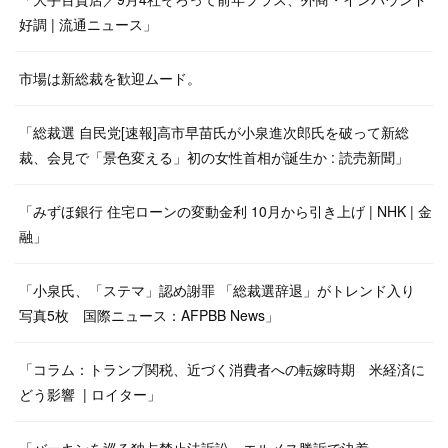
好調 | 流通ニュース」
市場は新総裁を歓迎ムード。
「総裁選 自民党[速報]高市早苗氏が小泉進次郎氏を破って新総
裁、会見で「景色変える」初の女性首相が誕生か : 読売新聞」
「みずほ銀行 住宅ローンの変動金利 10月から引き上げ | NHK | 金
融」
「小泉氏、「ステマ」認め謝罪 「総裁選辞退」がトレンド入り
写真5枚 国際ニュース：AFPBB News」
「コラム：トランプ関税、近づく消費者への転嫁時期 米経済に
どう影響 | ロイター」