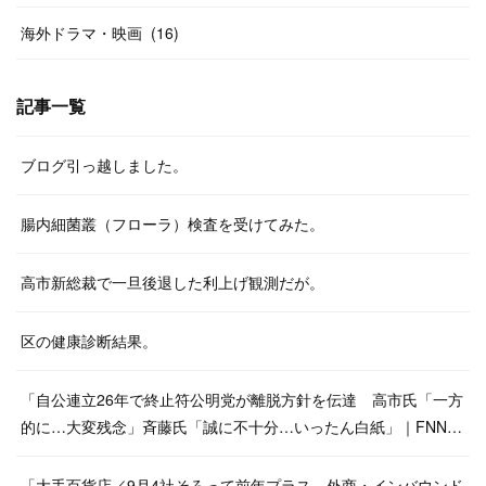
海外ドラマ・映画
(
16
)
記事一覧
ブログ引っ越しました。
腸内細菌叢（フローラ）検査を受けてみた。
高市新総裁で一旦後退した利上げ観測だが。
区の健康診断結果。
「自公連立26年で終止符公明党が離脱方針を伝達 高市氏「一方
的に…大変残念」斉藤氏「誠に不十分…いったん白紙」｜FNN…
「大手百貨店／9月4社そろって前年プラス、外商・インバウンド