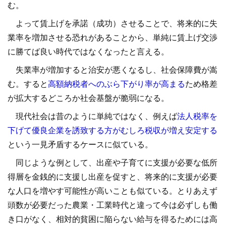
む。
よって賃上げを承諾（成功）させることで、将来的に失
業率を増加させる恐れがあることから、単純に賃上げ交渉
に勝てば良い時代ではなくなったと言える。
失業率が増加すると治安が悪くなるし、社会保障費が嵩
む。すると
高額納税者へのぶら下がり率が高まる
ため格差
が拡大するどころか社会基盤が脆弱になる。
現代社会は昔のように単純ではなく、例えば
法人税率を
下げて優良企業を誘致する方がむしろ税収が増え安定する
という一見矛盾するケースに似ている。
同じような例として、出産や子育てに支援が必要な低所
得層を金銭的に支援し出産を促すと、将来的に支援が必要
な人口を増やす可能性が高いことも似ている。とりあえず
頭数が必要だった農業・工業時代と違って今は必ずしも働
き口がなく、相対的貧困に陥らない給与を得るためには高