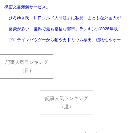
機密文書溶解サービス。
「ひろゆき氏「川口クルド人問題」に私見「まともな外国人が損するので不法就労には厳しくすべき」 - 芸能 : 日刊スポーツ」
「富豪が多い「世界で最も裕福な都市」ランキング2025年版、東京が2年連続3位 | Forbes JAPAN 公式サイト（フォーブス ジャパン）」
「プロテインパウダーから鉛やカドミウム検出、植物性やオーガニック製品は数倍の含有量 - CNN.co.jp」
記事人気ランキング
（日）
記事人気ランキング
（週）