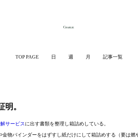
TOP PAGE
日
週
月
記事一覧
証明。
溶解サービス
に出す書類を整理し箱詰めしている。
金物バインダーをはずすし紙だけにして箱詰めする（要は燃