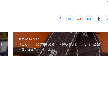
2025.06.23 01:20
ぴ
「エルメス、800万円で2枠？ 転売対策としての1:1説、2025
年版。ほぼ完結（？）編。」