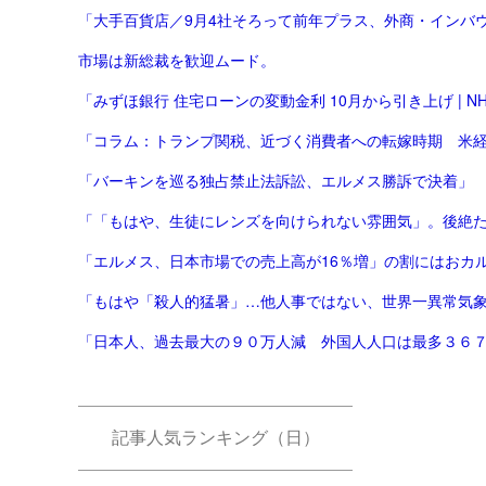
「大手百貨店／9月4社そろって前年プラス、外商・インバウ
市場は新総裁を歓迎ムード。
「みずほ銀行 住宅ローンの変動金利 10月から引き上げ | NHK
「コラム：トランプ関税、近づく消費者への転嫁時期 米経済
「バーキンを巡る独占禁止法訴訟、エルメス勝訴で決着」
「エルメス、日本市場での売上高が16％増」の割にはおカ
「もはや「殺人的猛暑」…他人事ではない、世界一異常気象が
「日本人、過去最大の９０万人減 外国人人口は最多３６
記事人気ランキング（日）