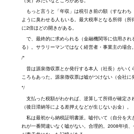
（笑）みたいなところがある。
もっと言うと「年収」は税引き前の額（すなわち「
ように臭わせる人もいる。最大税率となる所得（所
に2倍ほどの開きがある。
で、最終的に求められる（金融機関等に信用される
る）。サラリーマンではなく経営者・事業主の場合
/*
昔は源泉徴収票とか発行する本人（社長）がいくら
ころもあった。源泉徴収票は嘘がつけない（会社に
*/
支払った税額がわかれば、逆算して所得が確定され
（後日滞納等による差押えなどが生じないお金）。
私は最初から納税証明書派。嘘付いて（自分を大き
れが一番間違いなく嘘がない。合理的。2008年頃