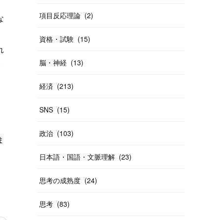
項目反応理論
(
2
)
な
資格・試験
(
15
)
れ
い
脳・神経
(
13
)
）
経済
(
213
)
、
SNS
(
15
)
政治
(
103
)
ま
日本語・国語・文脈理解
(
23
)
思考の成熟度
(
24
)
思考
(
83
)