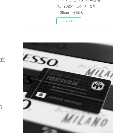
入。2025年はケリー2号
（25cm）を購入。
フォロー
設立
士
な