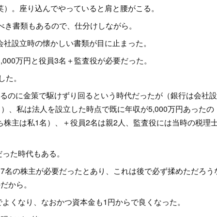
笑）。座り込んでやっていると肩と腰がこる。
べき書類もあるので、仕分けしながら。
会社設立時の懐かしい書類が目に止まった。
000万円と役員3名＋監査役が必要だった。
した。
するのに金策で駆けずり回るという時代だったが（銀行は会社
）、私は法人を設立した時点で既に年収が5,000万円あったの
株主は私1名）、＋役員2名は親2人、監査役には当時の税理
だった時代もある。
7名の株主が必要だったとあり、これは後で必ず揉めただろう
のだから。
でよくなり、なおかつ資本金も1円からで良くなった。