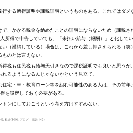
行する所得証明や課税証明というものもある。これではダメ
で、かかる税金を納めたことの証明にならないため（課税さ
個人所得で申告していても、「未払い給与（報酬）」と化して
ない（滞納している）場合は、これから差し押さえられる（笑
るものとは言えない。
得税も住民税も給与天引きなので課税証明でも良いと思うが
られるようになるんじゃないかという見立て。
住宅・車・教育ローン等を組む可能性のある人は、その前年
所得を設定しておく必要がある。
ントンにしておこうという考え方はすすめない。
74
)
社会
(
300
)
ブログ・日記
(
142
)