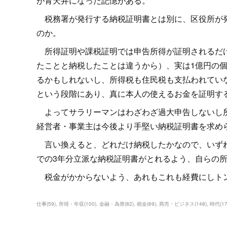
が青天井になった記憶がある。
税務署が発行する納税証明書とは別に、区役所が発
のか。
所得証明や課税証明では申告所得が証明されるだけ
たことと納税したことは違うから）、実は1億円の
るかもしれないし、所得税も住民税も支払われてい
という段階にあり、真に本人の使えるお金を証明す
よってサラリーマンはわざわざ過大申告しないし所
経営者・事業主は今後より手堅い納税証明書を求め
言い換えると、どれだけ納税したかなので、いずれ
での3年分立派な納税証明書がとれるよう、自らの
税金がかからないよう、あれもこれも経費にしト
仕事
(
59
)
所得・年収
(
100
)
金融・為替
(
82
)
税金
(
69
)
商売・ビジネス
(
148
)
時代
(
1