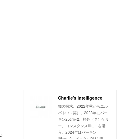
Charlie's Intelligence
知の探求。2022年秋からエル
パト中（笑）。2023年にバー
キン25cm×2、枠外（？）ケリ
ー、コンスタンスIIIミニを購
入。2024年はバーキン
や
25cm×2、ピコタンPMを購