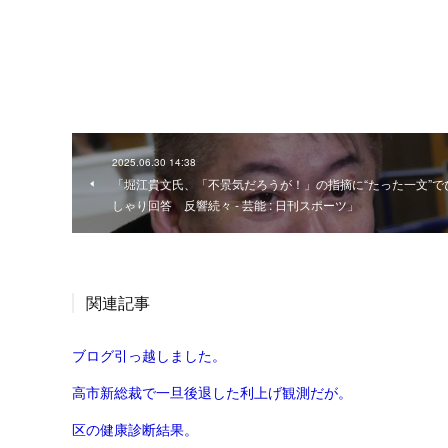
2025.06.30 14:38
「堀江貴文氏、「不景気だろうが！」の指摘に“たった一文”で
しゃり回答 反響続々 - 芸能 : 日刊スポーツ」
関連記事
ブログ引っ越しました。
高市新総裁で一旦後退した利上げ観測だが。
区の健康診断結果。