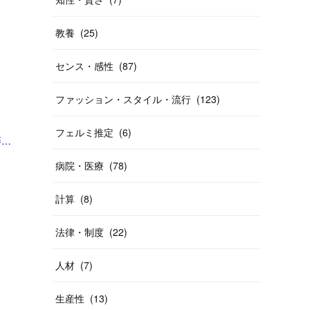
教養
(
25
)
センス・感性
(
87
)
ファッション・スタイル・流行
(
123
)
フェルミ推定
(
6
)
「「もはや、生徒にレンズを向けられない雰囲気」。後絶たない教員による盗撮、現場に波紋――運動会や修学旅行控え、先生が萎縮するワケ | 鹿児島のニュース | 南日本新聞デジタル」
病院・医療
(
78
)
計算
(
8
)
法律・制度
(
22
)
人材
(
7
)
生産性
(
13
)