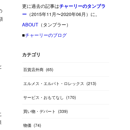
(
15
)
(
16
)
(
33
)
(
31
)
(
39
)
(
24
)
更に過去の記事は
チャーリーのタンブラ
の
(
24
)
(
12
)
(
26
)
ー
（2015年11月〜2020年06月）に。
(
31
)
(
23
)
(
42
)
額
(
8
)
(
19
)
(
27
)
(
31
)
ABOUT
(
40
（タンブラー）
)
(
24
)
(
17
)
(
13
)
(
29
)
(
26
)
(
55
)
■
チャーリーのブログ
(
33
)
(
12
)
(
14
)
(
24
)
(
20
)
(
38
)
(
46
)
(
12
)
(
26
)
(
14
)
(
20
)
(
20
)
カテゴリ
(
19
)
(
19
)
(
46
)
(
31
)
と
百貨店外商
(
65
)
(
37
)
(
27
)
(
58
)
エルメス・エルパト・ロレックス
(
213
)
(
20
)
(
10
)
(
40
)
サービス・おもてなし
(
170
)
買い物・デパート
(
339
)
こ
額
物価
(
74
)