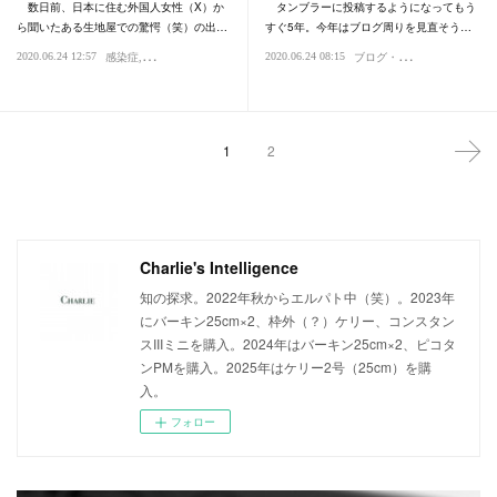
数日前、日本に住む外国人女性（X）か
タンブラーに投稿するようになってもう
ら聞いたある生地屋での驚愕（笑）の出…
すぐ5年。今年はブログ周りを見直そう…
ブ
ログ・日記
2020.06.24 12:57
2020.06.24 08:15
感染症
心理・精神性
ウイルス
1
2
Charlie's Intelligence
知の探求。2022年秋からエルパト中（笑）。2023年
にバーキン25cm×2、枠外（？）ケリー、コンスタン
スIIIミニを購入。2024年はバーキン25cm×2、ピコタ
ンPMを購入。2025年はケリー2号（25cm）を購
入。
フォロー