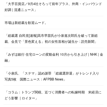
「大手百貨店／9月4社そろって前年プラス、外商・インバウンド
好調 | 流通ニュース」
市場は新総裁を歓迎ムード。
「総裁選 自民党[速報]高市早苗氏が小泉進次郎氏を破って新総
裁、会見で「景色変える」初の女性首相が誕生か : 読売新聞」
「みずほ銀行 住宅ローンの変動金利 10月から引き上げ | NHK | 金
融」
「小泉氏、「ステマ」認め謝罪 「総裁選辞退」がトレンド入り
写真5枚 国際ニュース：AFPBB News」
「コラム：トランプ関税、近づく消費者への転嫁時期 米経済に
どう影響 | ロイター」