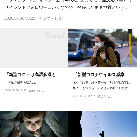
サイレントフォロワーばかりなので、登録したまま放置という…
2020.06.30 00:23
ブログ・日記
「新型コロナは高温多湿と…
「新型コロナウイルス感染…
下記の記事を読んだ。
という記事。結構前から「8割の感染者は
他人にうつさない」とは言われていたが。
2020.06.29 13:23
環境
感染症
パンデミック
ウイルス
2020.06.28 03:12
感染症
パンデミック
菌・