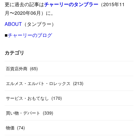
更に過去の記事は
チャーリーのタンブラー
（2015年11
(
15
)
(
16
)
(
33
)
(
31
)
(
39
)
(
24
)
月〜2020年06月）に。
(
24
)
ABOUT
(
12
（タンブラー）
)
(
26
)
(
31
)
(
23
)
(
42
)
■
チャーリーのブログ
(
8
)
(
19
)
(
27
)
(
31
)
(
40
)
(
24
)
(
17
)
(
13
)
(
29
)
(
26
)
カテゴリ
(
55
)
(
33
)
(
12
)
(
14
)
(
24
)
(
20
)
(
38
)
百貨店外商
(
46
)
(
65
)
(
12
)
(
26
)
(
14
)
(
20
)
(
20
)
エルメス・エルパト・ロレックス
(
213
)
(
19
)
(
19
)
(
46
)
(
31
)
サービス・おもてなし
(
170
)
(
37
)
(
27
)
(
58
)
買い物・デパート
(
339
)
(
20
)
(
10
)
物価
(
74
)