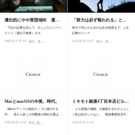
遺伝的にやや夜型傾向 遺…
「努力は必ず報われる」と…
下記の記事を読んで、久しぶりにジーン
努力で何とかなるのはある程度まで。↓元
ライフ（遺伝子検査）ネタ。
記事のリンク
遺
伝・遺伝子
遺
伝・遺伝子
2020.06.27 07:52
2020.06.26 14:07
努力
時代
心
MacとmacOSの今後。時代。
ミキモト銀座4丁目本店ビル…
Macがアップル独自チップに移行する
ビル壁面の電飾。大袈裟すぎわざとらし
件。 昔から多くの消費者がMacを選ば…
く私は好きじゃない。 緊急事態宣言中…
2020.06.26 12:54
2020.06.26 12:36
時代
価値・値打ち
IT
科学・テクノロジー