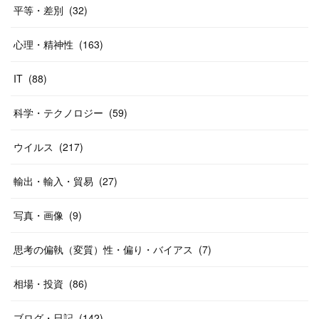
平等・差別
(
32
)
心理・精神性
(
163
)
IT
(
88
)
科学・テクノロジー
(
59
)
ウイルス
(
217
)
輸出・輸入・貿易
(
27
)
写真・画像
(
9
)
思考の偏執（変質）性・偏り・バイアス
(
7
)
相場・投資
(
86
)
ブログ・日記
(
142
)