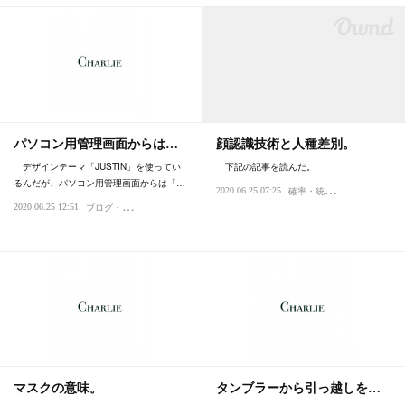
パソコン用管理画面からは…
顔認識技術と人種差別。
デザインテーマ「JUSTIN」を使ってい
下記の記事を読んだ。
るんだが、パソコン用管理画面からは「…
確
率・統計・データ分析
2020.06.25 07:25
社
ブ
ログ・日記
2020.06.25 12:51
マスクの意味。
タンブラーから引っ越しを…