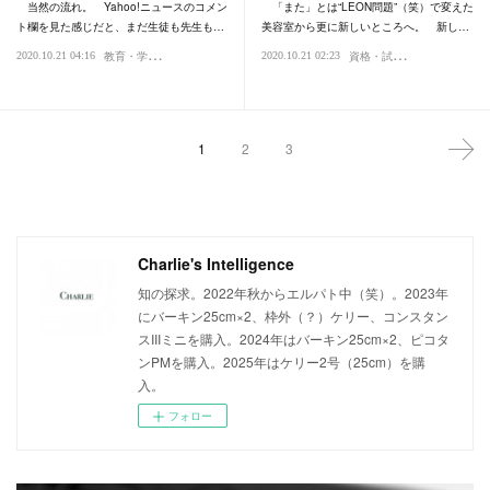
当然の流れ。 Yahoo!ニュースのコメン
「また」とは“LEON問題”（笑）で変えた
ト欄を見た感じだと、まだ生徒も先生も…
美容室から更に新しいところへ。 新し…
教
育・学問・学習
資
格・試験
2020.10.21 04:16
2020.10.21 02:23
時代
社会
ブログ・
1
2
3
Charlie's Intelligence
知の探求。2022年秋からエルパト中（笑）。2023年
にバーキン25cm×2、枠外（？）ケリー、コンスタン
スIIIミニを購入。2024年はバーキン25cm×2、ピコタ
ンPMを購入。2025年はケリー2号（25cm）を購
入。
フォロー