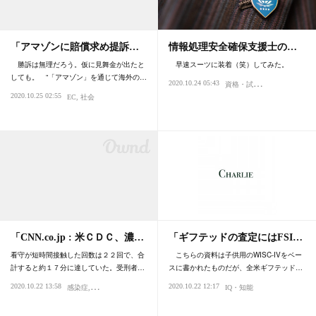
「アマゾンに賠償求め提訴…
情報処理安全確保支援士の…
勝訴は無理だろう。仮に見舞金が出たと
早速スーツに装着（笑）してみた。
しても。 “「アマゾン」を通じて海外の…
資
格・試験
2020.10.24 05:43
ファッション・
2020.10.25 02:55
EC
社会
「CNN.co.jp : 米ＣＤＣ、濃…
「ギフテッドの査定にはFSI…
看守が短時間接触した回数は２２回で、合
こちらの資料は子供用のWISC-IVをベー
計すると約１７分に達していた。受刑者…
スに書かれたものだが、全米ギフテッド…
2020.10.22 13:58
2020.10.22 12:17
感染症
パンデミック
ウイルス
IQ・知能