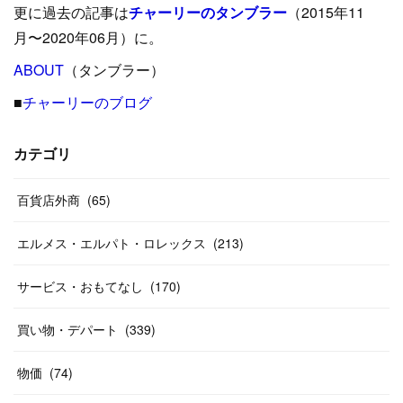
更に過去の記事は
チャーリーのタンブラー
（2015年11
(
15
)
(
16
)
(
33
)
(
31
)
(
39
)
(
24
)
月〜2020年06月）に。
(
24
)
ABOUT
(
12
（タンブラー）
)
(
26
)
(
31
)
(
23
)
(
42
)
■
チャーリーのブログ
(
8
)
(
19
)
(
27
)
(
31
)
(
40
)
(
24
)
(
17
)
(
13
)
(
29
)
(
26
)
カテゴリ
(
55
)
(
33
)
(
12
)
(
14
)
(
24
)
(
20
)
(
38
)
百貨店外商
(
46
)
(
65
)
(
12
)
(
26
)
(
14
)
(
20
)
(
20
)
エルメス・エルパト・ロレックス
(
213
)
(
19
)
(
19
)
(
46
)
(
31
)
サービス・おもてなし
(
170
)
(
37
)
(
27
)
(
58
)
買い物・デパート
(
339
)
(
20
)
(
10
)
物価
(
74
)