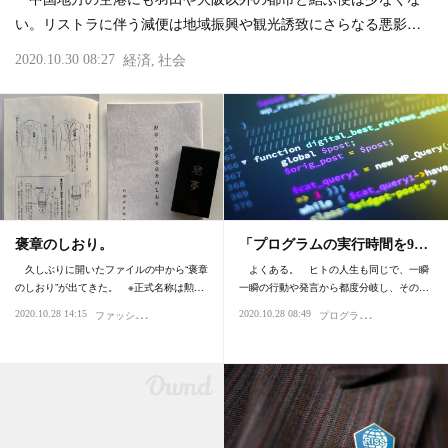
い。リストラに伴う減便は地域振興や観光誘致にさらなる悪影…
2020.10.30 08:27
経済
社会
褒章のしおり。
「プログラムの実行時間を9…
久しぶりに開いたファイルの中から“褒章
よくある。 ヒトの人生も同じで、一瞬
のしおり”が出てきた。 ※正式名称は勲…
一瞬の行動や発言から都度分岐し、その…
フ
ァッション・スタイル・流行
プ
ログラミング
2020.10.28 14:15
2020.10.28 08:49
社会