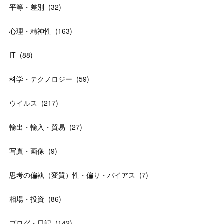
平等・差別
(
32
)
心理・精神性
(
163
)
IT
(
88
)
科学・テクノロジー
(
59
)
ウイルス
(
217
)
輸出・輸入・貿易
(
27
)
写真・画像
(
9
)
思考の偏執（変質）性・偏り・バイアス
(
7
)
相場・投資
(
86
)
ブログ・日記
(
142
)