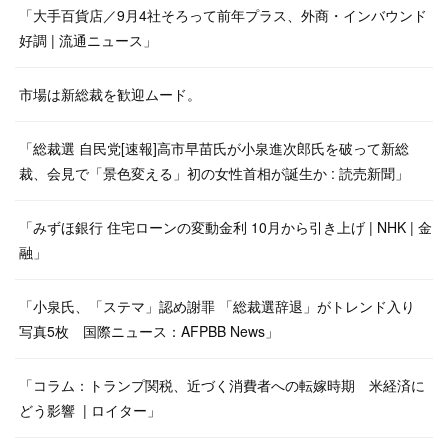
「大手百貨店／9月4社そろって前年プラス、外商・インバウンド
好調 | 流通ニュース」
市場は新総裁を歓迎ムード。
「総裁選 自民党[速報]高市早苗氏が小泉進次郎氏を破って新総
裁、会見で「景色変える」初の女性首相が誕生か : 読売新聞」
「みずほ銀行 住宅ローンの変動金利 10月から引き上げ | NHK | 金
融」
「小泉氏、「ステマ」認め謝罪 「総裁選辞退」がトレンド入り
写真5枚 国際ニュース：AFPBB News」
「コラム：トランプ関税、近づく消費者への転嫁時期 米経済に
どう影響 | ロイター」