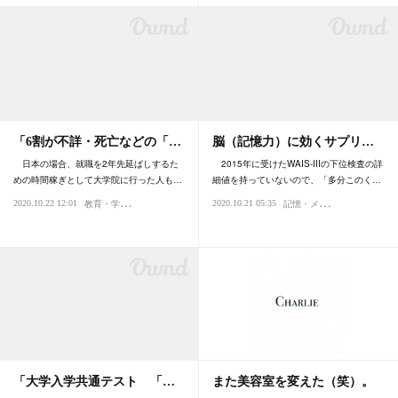
「6割が不詳・死亡などの「…
脳（記憶力）に効くサプリ…
日本の場合、就職を2年先延ばしするた
2015年に受けたWAIS-IIIの下位検査の詳
めの時間稼ぎとして大学院に行った人も…
細値を持っていないので、「多分このく…
教
育・学問・学習
記
憶・メモリ
2020.10.22 12:01
2020.10.21 05:35
時代
栄養・サプリ
「大学入学共通テスト 「…
また美容室を変えた（笑）。