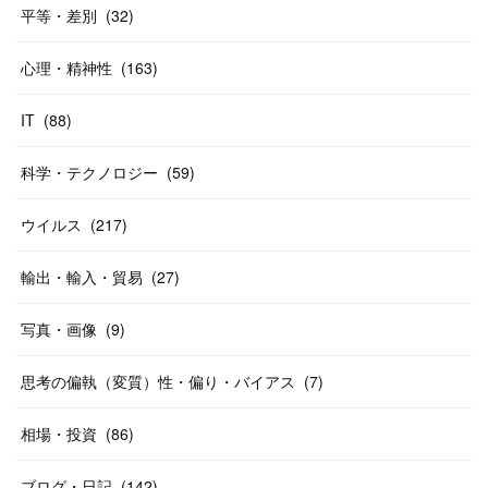
平等・差別
(
32
)
心理・精神性
(
163
)
IT
(
88
)
科学・テクノロジー
(
59
)
ウイルス
(
217
)
輸出・輸入・貿易
(
27
)
写真・画像
(
9
)
思考の偏執（変質）性・偏り・バイアス
(
7
)
相場・投資
(
86
)
ブログ・日記
(
142
)