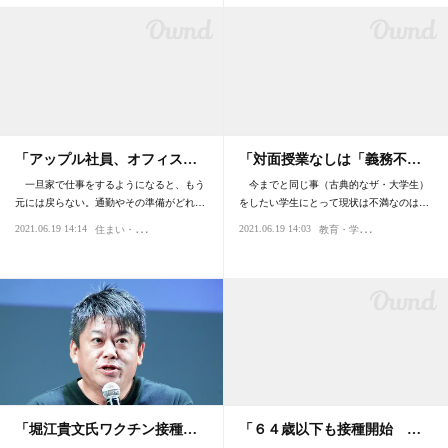
「アップル社員、オフィス…
「対面授業なしは「義務不…
一旦家で仕事をするようになると、もう
今までと同じ事（古典的なザ・大学生）
元には戻らない。通勤やその準備がどれ…
をしたい学生にとって現状は不満なのは…
住
まい・不動産
教
育・学問・学習
2021.06.19 14:14
2021.06.19 14:03
仕事
環境
パンデミック
時代
パンデミ
「堀江貴文氏ワクチン接種…
「６４歳以下も接種開始 …