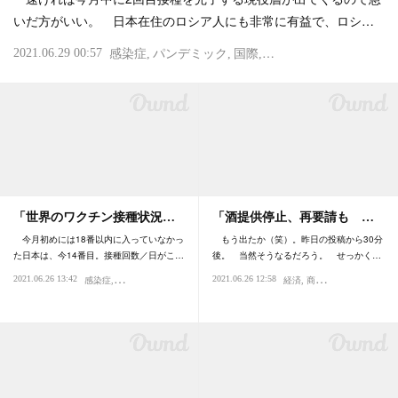
いだ方がいい。 日本在住のロシア人にも非常に有益で、ロシ…
2021.06.29 00:57
感染症
パンデミック
国際
ウイルス
「世界のワクチン接種状況…
「酒提供停止、再要請も …
今月初めには18番以内に入っていなかっ
もう出たか（笑）。昨日の投稿から30分
た日本は、今14番目。接種回数／日がこ…
後。 当然そうなるだろう。 せっかく…
2021.06.26 13:42
2021.06.26 12:58
感染症
パンデミック
国際
社会
ウイルス
経済
商売・ビジネス
感染