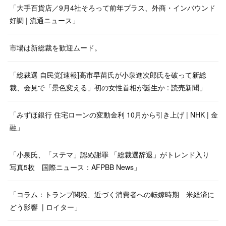
「大手百貨店／9月4社そろって前年プラス、外商・インバウンド
好調 | 流通ニュース」
市場は新総裁を歓迎ムード。
「総裁選 自民党[速報]高市早苗氏が小泉進次郎氏を破って新総
裁、会見で「景色変える」初の女性首相が誕生か : 読売新聞」
「みずほ銀行 住宅ローンの変動金利 10月から引き上げ | NHK | 金
融」
「小泉氏、「ステマ」認め謝罪 「総裁選辞退」がトレンド入り
写真5枚 国際ニュース：AFPBB News」
「コラム：トランプ関税、近づく消費者への転嫁時期 米経済に
どう影響 | ロイター」