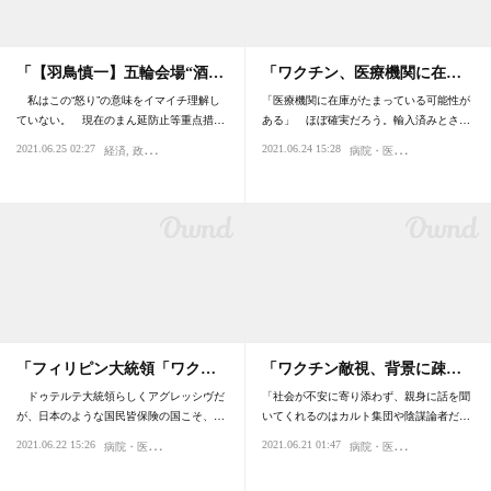
「【羽鳥慎一】五輪会場“酒…
「ワクチン、医療機関に在…
私はこの“怒り”の意味をイマイチ理解し
「医療機関に在庫がたまっている可能性が
ていない。 現在のまん延防止等重点措…
ある」 ほぼ確実だろう。輸入済みとさ…
病
院・医療
2021.06.25 02:27
2021.06.24 15:28
経済
政治
感染症
パンデミック
ウイルス
感染症
パンデ
「フィリピン大統領「ワク…
「ワクチン敵視、背景に疎…
ドゥテルテ大統領らしくアグレッシヴだ
「社会が不安に寄り添わず、親身に話を聞
が、日本のような国民皆保険の国こそ、…
いてくれるのはカルト集団や陰謀論者だ…
病
院・医療
病
院・医療
2021.06.22 15:26
2021.06.21 01:47
税金
感染症
パンデミック
社会
ウイルス
知覚・認知
感