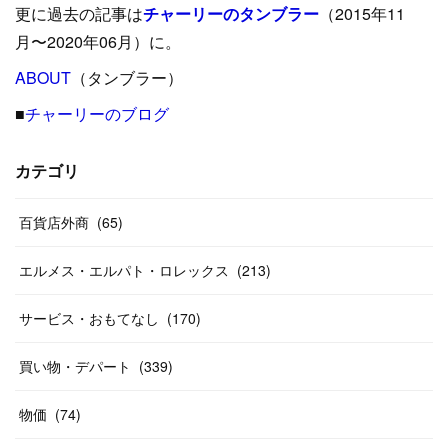
更に過去の記事は
チャーリーのタンブラー
（2015年11
(
15
)
(
16
)
(
33
)
(
31
)
(
39
)
(
24
)
月〜2020年06月）に。
(
24
)
ABOUT
(
12
（タンブラー）
)
(
26
)
(
31
)
(
23
)
(
42
)
■
チャーリーのブログ
(
8
)
(
19
)
(
27
)
(
31
)
(
40
)
(
24
)
(
17
)
(
13
)
(
29
)
(
26
)
カテゴリ
(
55
)
(
33
)
(
12
)
(
14
)
(
24
)
(
20
)
(
38
)
百貨店外商
(
46
)
(
65
)
(
12
)
(
26
)
(
14
)
(
20
)
(
20
)
エルメス・エルパト・ロレックス
(
213
)
(
19
)
(
19
)
(
46
)
(
31
)
サービス・おもてなし
(
170
)
(
37
)
(
27
)
(
58
)
買い物・デパート
(
339
)
(
20
)
(
10
)
物価
(
74
)