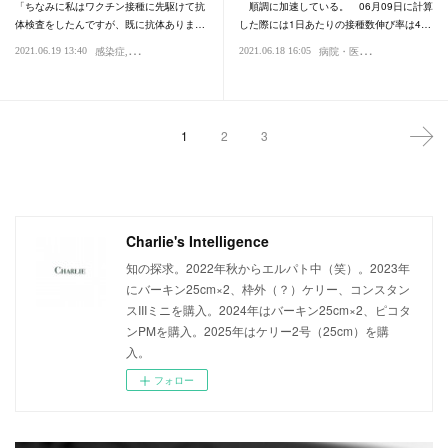
「ちなみに私はワクチン接種に先駆けて抗
順調に加速している。 06月09日に計算
体検査をしたんですが、既に抗体ありま…
した際には1日あたりの接種数伸び率は4…
病
院・医療
2021.06.19 13:40
2021.06.18 16:05
感染症
パンデミック
ウイルス
感染症
社会
ウ
1
2
3
Charlie's Intelligence
知の探求。2022年秋からエルパト中（笑）。2023年
にバーキン25cm×2、枠外（？）ケリー、コンスタン
スIIIミニを購入。2024年はバーキン25cm×2、ピコタ
ンPMを購入。2025年はケリー2号（25cm）を購
入。
フォロー