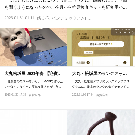
を聞くようになったので、今月から抗原検査キットを研究用か…
2023.01.31 01:11
感染症
パンデミック
ウイルス
大丸松坂屋 2023年春 【迎賓…
大丸・松坂屋のランクアッ…
迎賓会の案内が届いた。 Wordで作った
大丸・松坂屋アプリのランクアッププロ
のかなというくらい簡単な案内だが（笑…
グラムは、最上位ランクのダイヤモンド…
百
貨店外商
百
貨店外商
2023.01.30 17:36
2023.01.30 17:34
サービス・おもてなし
買い物・デパート
サービス・おも