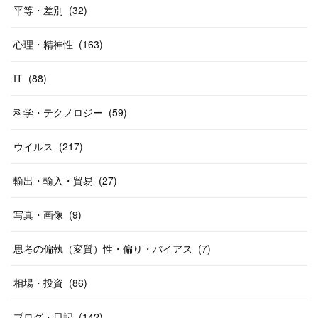
平等・差別
(
32
)
心理・精神性
(
163
)
IT
(
88
)
科学・テクノロジー
(
59
)
ウイルス
(
217
)
輸出・輸入・貿易
(
27
)
写真・画像
(
9
)
思考の偏執（変質）性・偏り・バイアス
(
7
)
相場・投資
(
86
)
ブログ・日記
(
142
)