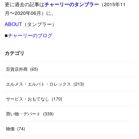
更に過去の記事は
チャーリーのタンブラー
（2015年11
(
15
)
(
16
)
(
33
)
(
31
)
(
39
)
(
24
)
月〜2020年06月）に。
(
24
)
ABOUT
(
12
（タンブラー）
)
(
26
)
(
31
)
(
23
)
(
42
)
■
チャーリーのブログ
(
8
)
(
19
)
(
27
)
(
31
)
(
40
)
(
24
)
(
17
)
(
13
)
(
29
)
(
26
)
カテゴリ
(
55
)
(
33
)
(
12
)
(
14
)
(
24
)
(
20
)
(
38
)
百貨店外商
(
46
)
(
65
)
(
12
)
(
26
)
(
14
)
(
20
)
(
20
)
エルメス・エルパト・ロレックス
(
213
)
(
19
)
(
19
)
(
46
)
(
31
)
サービス・おもてなし
(
170
)
(
37
)
(
27
)
(
58
)
買い物・デパート
(
339
)
(
20
)
(
10
)
物価
(
74
)