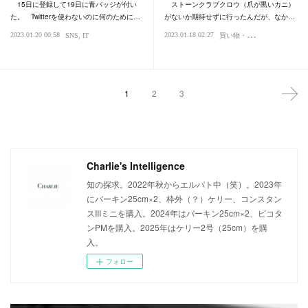
15日に登録して19日に青バッジが付い
ストーンクラブクロウ（爪が黒いカニ）
た。 Twitterを使わないのに何のために…
がないか期待せずに行ったんだが、なか…
買
い物・デパート
2023.01.20 00:58
2023.01.18 02:27
SNS
IT
味覚・嗅
1
2
3
Charlie's Intelligence
知の探求。2022年秋からエルパト中（笑）。2023年
にバーキン25cm×2、枠外（？）ケリー、コンスタン
スIIIミニを購入。2024年はバーキン25cm×2、ピコタ
ンPMを購入。2025年はケリー2号（25cm）を購
入。
フォロー