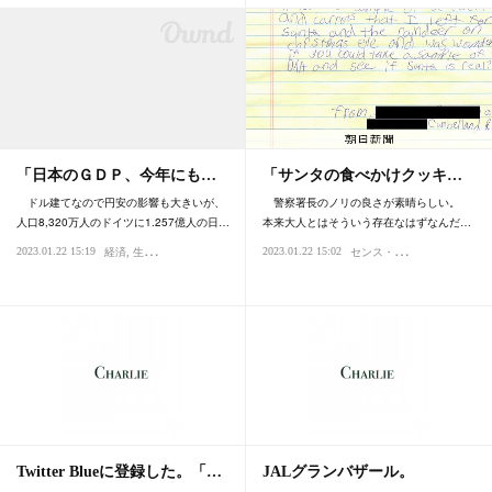
「日本のＧＤＰ、今年にも…
「サンタの食べかけクッキ…
ドル建てなので円安の影響も大きいが、
警察署長のノリの良さが素晴らしい。
人口8,320万人のドイツに1.257億人の日…
本来大人とはそういう存在なはずなんだ…
セ
ンス・感性
2023.01.22 15:19
2023.01.22 15:02
経済
生産性
国際
国際
時代
社
Twitter Blueに登録した。「…
JALグランバザール。