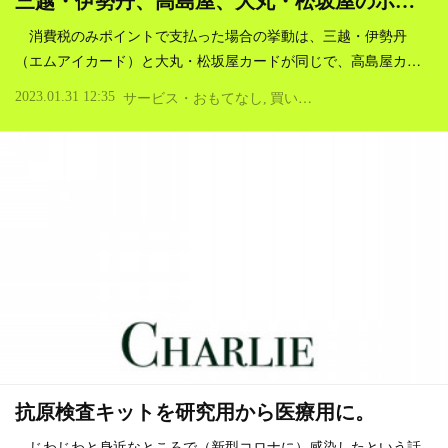
三越・伊勢丹、高島屋、大丸・松坂屋のポ…
消費税のみポイントで支払った場合の挙動は、三越・伊勢丹
（エムアイカード）と大丸・松坂屋カードが同じで、高島屋カ…
2023.01.31 12:35
サービス・おもてなし
買い物・デパート
クレジッ
抗原検査キットを研究用から医療用に。
じわじわと身近なところで（新型コロナに）感染したという話