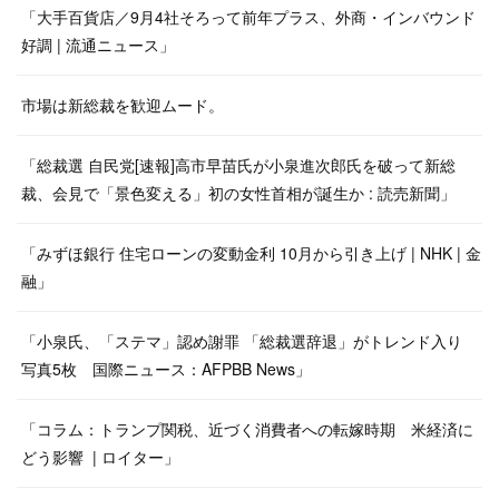
「大手百貨店／9月4社そろって前年プラス、外商・インバウンド
好調 | 流通ニュース」
市場は新総裁を歓迎ムード。
「総裁選 自民党[速報]高市早苗氏が小泉進次郎氏を破って新総
裁、会見で「景色変える」初の女性首相が誕生か : 読売新聞」
「みずほ銀行 住宅ローンの変動金利 10月から引き上げ | NHK | 金
融」
「小泉氏、「ステマ」認め謝罪 「総裁選辞退」がトレンド入り
写真5枚 国際ニュース：AFPBB News」
「コラム：トランプ関税、近づく消費者への転嫁時期 米経済に
どう影響 | ロイター」