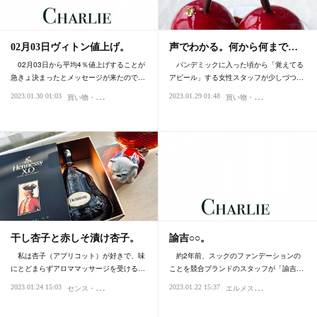
02月03日ヴィトン値上げ。
声でわかる。何から何まで…
02月03日から平均4％値上げすることが
パンデミックに入った頃から「覚えてる
急きょ決まったとメッセージが来たので…
アピール」する女性スタッフが少しづつ…
買
い物・デパート
買
い物・デパート
2023.01.30 01:03
2023.01.29 01:48
ファッション・スタイル・流行
時代
心
干し杏子と赤しそ漬け杏子。
諭吉○○。
私は杏子（アプリコット）が好きで、味
約2年前、スックのファンデーションの
にとどまらずアロママッサージを受ける…
ことを競合ブランドのスタッフが「諭吉…
セ
ンス・感性
エ
ルメス・エルパト・ロレックス
2023.01.24 15:03
2023.01.22 15:37
味覚・嗅覚、グルメ・香り
ブログ・日記