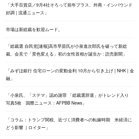
「大手百貨店／9月4社そろって前年プラス、外商・インバウンド
好調 | 流通ニュース」
市場は新総裁を歓迎ムード。
「総裁選 自民党[速報]高市早苗氏が小泉進次郎氏を破って新総
裁、会見で「景色変える」初の女性首相が誕生か : 読売新聞」
「みずほ銀行 住宅ローンの変動金利 10月から引き上げ | NHK | 金
融」
「小泉氏、「ステマ」認め謝罪 「総裁選辞退」がトレンド入り
写真5枚 国際ニュース：AFPBB News」
「コラム：トランプ関税、近づく消費者への転嫁時期 米経済に
どう影響 | ロイター」