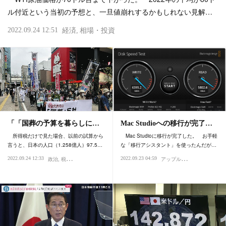
ル付近という当初の予想と、一旦値崩れするかもしれない見解…
2022.09.24 12:51
経済
相場・投資
「「国葬の予算を暮らしに…
Mac Studioへの移行が完了…
所得税だけで見た場合、以前の試算から
Mac Studioに移行が完了した。 お手軽
言うと、日本の人口（1.258億人）97.5…
な「移行アシスタント」を使ったんだが…
ア
ップル・Mac・iPhone
2022.09.24 12:33
2022.09.23 04:59
政治
税金
社会
IT