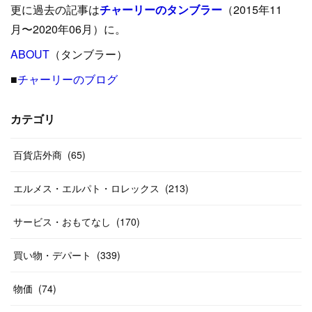
更に過去の記事は
チャーリーのタンブラー
（2015年11
(
15
)
(
16
)
(
33
)
(
31
)
(
39
)
(
24
)
月〜2020年06月）に。
(
24
)
ABOUT
(
12
（タンブラー）
)
(
26
)
(
31
)
(
23
)
(
42
)
■
チャーリーのブログ
(
8
)
(
19
)
(
27
)
(
31
)
(
40
)
(
24
)
(
17
)
(
13
)
(
29
)
(
26
)
カテゴリ
(
55
)
(
33
)
(
12
)
(
14
)
(
24
)
(
20
)
(
38
)
百貨店外商
(
46
)
(
65
)
(
12
)
(
26
)
(
14
)
(
20
)
(
20
)
エルメス・エルパト・ロレックス
(
213
)
(
19
)
(
19
)
(
46
)
(
31
)
サービス・おもてなし
(
170
)
(
37
)
(
27
)
(
58
)
買い物・デパート
(
339
)
(
20
)
(
10
)
物価
(
74
)