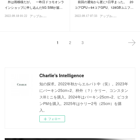
外は雨模様だが。 一昨日ドコモオンラ
前回の通知から更に1日早まった。 20
インショップに申し込んだ5G SIMが届…
コアCPU＋64コアGPU、128GBユニフ…
ア
ップル・Mac・iPhone
ア
ップル・Mac・iPhone
2022.09.18 01:22
2022.09.17 07:33
IT
IT
1
2
3
Charlie's Intelligence
知の探求。2022年秋からエルパト中（笑）。2023年
にバーキン25cm×2、枠外（？）ケリー、コンスタン
スIIIミニを購入。2024年はバーキン25cm×2、ピコタ
ンPMを購入。2025年はケリー2号（25cm）を購
入。
フォロー