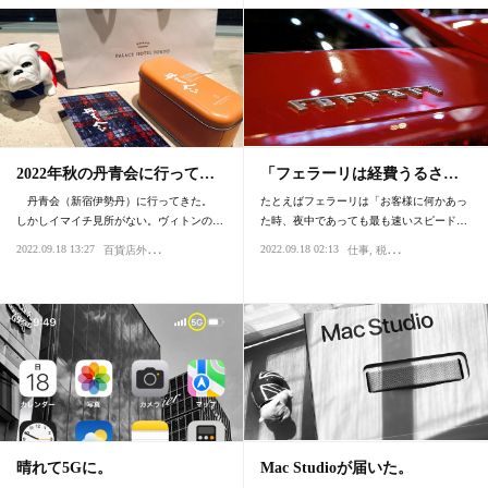
2022年秋の丹青会に行って…
「フェラーリは経費うるさ…
丹青会（新宿伊勢丹）に行ってきた。
たとえばフェラーリは「お客様に何かあっ
しかしイマイチ見所がない。ヴィトンの…
た時、夜中であっても最も速いスピード…
百
貨店外商
2022.09.18 13:27
2022.09.18 02:13
サービス・おもてなし
買い物・デパート
仕事
商売・ビジネス
税金
知覚・認知
商売
晴れて5Gに。
Mac Studioが届いた。