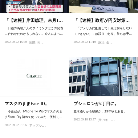
「【速報】岸田総理、来月1…
「【速報】政府が円安対策…
日銀の為替介入のタイミングはこの発表
「アメリカに配慮して日銀は何もしない
に合わせたのかもしれない。介入によっ…
（できない）」は誤りであり、彼らは予…
2022.09.22 16:59
2022.09.22 11:10
国際
相場・投資
政治
金融・為替
相場・投
マスクのままFace ID。
ブシュロンが2丁目に。
今更だが、iPhone 14 Proでマスクのま
並木通りから移動か。23年秋とある。
まFace IDを初めて使ってみた。便利（…
買
い物・デパート
2022.09.18 13:57
銀座
商
ア
ップル・Mac・iPhone
2022.09.22 01:56
IT