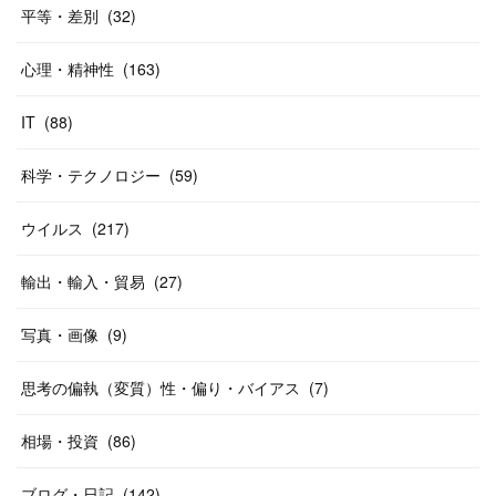
平等・差別
(
32
)
心理・精神性
(
163
)
IT
(
88
)
科学・テクノロジー
(
59
)
ウイルス
(
217
)
輸出・輸入・貿易
(
27
)
写真・画像
(
9
)
思考の偏執（変質）性・偏り・バイアス
(
7
)
相場・投資
(
86
)
ブログ・日記
(
142
)