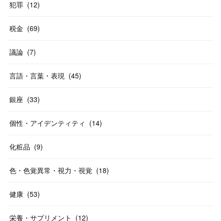
犯罪
(
12
)
税金
(
69
)
議論
(
7
)
言語・言葉・表現
(
45
)
銀座
(
33
)
個性・アイデンティティ
(
14
)
化粧品
(
9
)
色・色覚異常・視力・視覚
(
18
)
健康
(
53
)
栄養・サプリメント
(
12
)