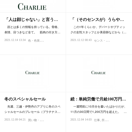
「人は顔じゃない」と言う…
「（そのセンスが）うらや…
顔とは多くの情報を持っている。骨格、
この1年くらいか、デパートやブティッ
表情、目つきなど全て。 筋肉の付き方…
クの女性スタッフとか美容師などから（…
色
・色覚異常・視力・視覚
セ
ンス・感性
2021.12.14 13:34
2021.12.12 00:43
IQ・知能
知覚・認知
ファッション
冬のスペシャルセール
続：単純労働で月給100万円…
先週、三越・伊勢丹のアプリに冬のスペ
一週間前に10月分を書いたばかりだが、
シャルセールのプレセール（プラチナス…
11月の30日間で1,200万円を超えた。 …
買
い物・デパート
2021.12.09 04:21
2021.12.04 14:03
ファッション・スタイル・流行
仕事
所得・年収
商売・ビ