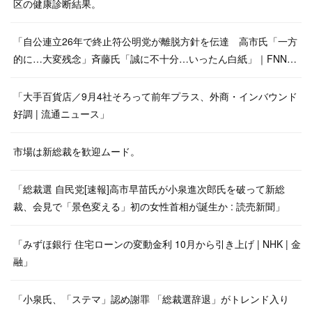
区の健康診断結果。
「自公連立26年で終止符公明党が離脱方針を伝達 高市氏「一方
的に…大変残念」斉藤氏「誠に不十分…いったん白紙」｜FNN…
「大手百貨店／9月4社そろって前年プラス、外商・インバウンド
好調 | 流通ニュース」
市場は新総裁を歓迎ムード。
「総裁選 自民党[速報]高市早苗氏が小泉進次郎氏を破って新総
裁、会見で「景色変える」初の女性首相が誕生か : 読売新聞」
「みずほ銀行 住宅ローンの変動金利 10月から引き上げ | NHK | 金
融」
「小泉氏、「ステマ」認め謝罪 「総裁選辞退」がトレンド入り