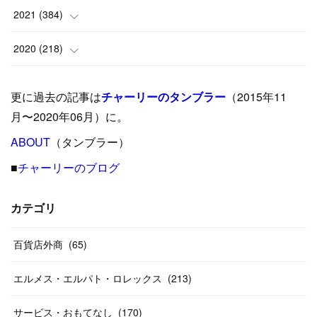
(
9
)
(
18
)
(
17
)
(
42
)
2021
(
384
)
(
5
)
(
17
)
(
35
)
(
37
)
(
9
)
2020
(
218
)
(
9
)
(
29
)
(
23
)
(
34
)
(
21
)
(
29
)
更に過去の記事は
チャーリーのタンブラー
（2015年11
(
15
)
(
16
)
(
33
)
(
31
)
(
39
)
(
24
)
月〜2020年06月）に。
(
24
)
ABOUT
(
12
（タンブラー）
)
(
26
)
(
31
)
(
23
)
(
42
)
■
チャーリーのブログ
(
8
)
(
19
)
(
27
)
(
31
)
(
40
)
(
24
)
(
17
)
(
13
)
(
29
)
(
26
)
カテゴリ
(
55
)
(
33
)
(
12
)
(
14
)
(
24
)
(
20
)
(
38
)
百貨店外商
(
46
)
(
65
)
(
12
)
(
26
)
(
14
)
(
20
)
(
20
)
エルメス・エルパト・ロレックス
(
213
)
(
19
)
(
19
)
(
46
)
(
31
)
サービス・おもてなし
(
170
)