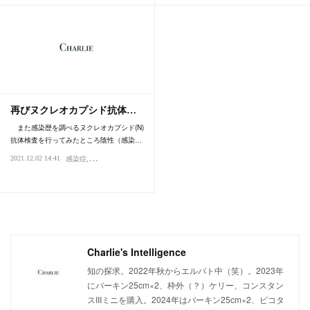
再びヌクレオカプシド抗体…
また感染歴を調べるヌクレオカプシド(N)
抗体検査を行ってみたところ陰性（感染…
2021.12.02 14:41
感染症
パンデミック
ウイルス
Charlie's Intelligence
知の探求。2022年秋からエルパト中（笑）。2023年
にバーキン25cm×2、枠外（？）ケリー、コンスタン
スIIIミニを購入。2024年はバーキン25cm×2、ピコタ