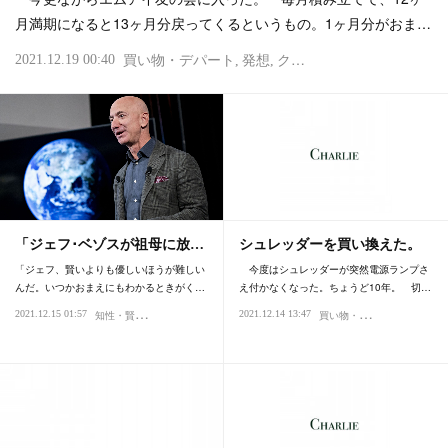
月満期になると13ヶ月分戻ってくるというもの。1ヶ月分がおま…
2021.12.19 00:40
買い物・デパート
発想
クレジットカード・マイル・ポイント
「ジェフ･ベゾスが祖母に放…
シュレッダーを買い換えた。
「ジェフ、賢いよりも優しいほうが難しい
今度はシュレッダーが突然電源ランプさ
んだ。いつかおまえにもわかるときがく…
え付かなくなった。ちょうど10年。 切…
知
性・賢さ
買
い物・デパート
2021.12.15 01:57
2021.12.14 13:47
才能・能力
学歴
プライバ