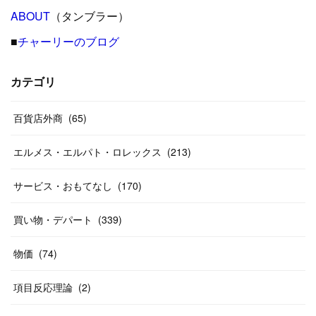
(
24
)
ABOUT
(
12
（タンブラー）
)
(
26
)
(
31
)
(
23
)
(
42
)
■
チャーリーのブログ
(
8
)
(
19
)
(
27
)
(
31
)
(
40
)
(
24
)
(
17
)
(
13
)
(
29
)
(
26
)
カテゴリ
(
55
)
(
33
)
(
12
)
(
14
)
(
24
)
(
20
)
(
38
)
百貨店外商
(
46
)
(
65
)
(
12
)
(
26
)
(
14
)
(
20
)
(
20
)
エルメス・エルパト・ロレックス
(
213
)
(
19
)
(
19
)
(
46
)
(
31
)
サービス・おもてなし
(
170
)
(
37
)
(
27
)
(
58
)
買い物・デパート
(
339
)
(
20
)
(
10
)
物価
(
74
)
(
40
)
項目反応理論
(
2
)