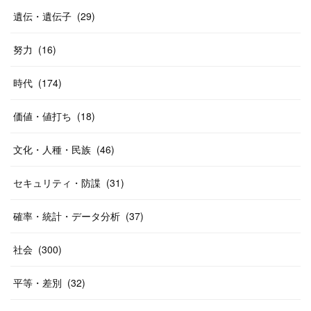
遺伝・遺伝子
(
29
)
努力
(
16
)
時代
(
174
)
価値・値打ち
(
18
)
文化・人種・民族
(
46
)
セキュリティ・防諜
(
31
)
確率・統計・データ分析
(
37
)
社会
(
300
)
平等・差別
(
32
)