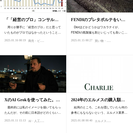
「「経営のプロ」コンサル…
FENDIのプレタポルテをい…
周りが勝手に「経営のプロ」だと思って
Diorほどかどうかはワカラナイが、
いたものがプロではなかったということ…
FENDIの既製服も割といじっても良いこ…
商
売・ビジネス
買
い物・デパート
2025.01.16 00:19
2025.01.15 00:27
ファッシ
XのAI Grokを使ってみた。…
2024年のエルメスの購入額…
最終的には私のイメージを描いてもらっ
結局のところ、これを隠していたら何の
たんだが、その前に日本語がどのくらい…
参考にもならないという、エルメス業界…
A
I・人工知能
エ
ルメス・エルパト・ロレックス
2025.01.11 15:13
2025.01.08 00:40
科学・テクノロジー
ブログ・日記