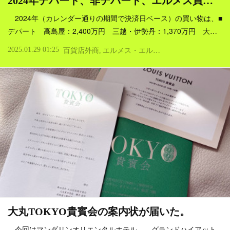
2024年デパート、非デパート、エルメス買…
2024年（カレンダー通りの期間で決済日ベース）の買い物は、■
デパート 高島屋：2,400万円 三越・伊勢丹：1,370万円 大…
2025.01.29 01:25
百貨店外商
エルメス・エルパト・ロレックス
買い
大丸TOKYO貴賓会の案内状が届いた。
今回はマンダリンオリエンタルホテル。 グランドハイアット