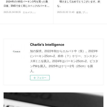
2024年の1枠目バーキン3号を買った数
明けましておめでとうございます。的
日後、SNSで全く同じスペックのバーキ…
な。
エ
ルメス・エルパト・ロレックス
2025.01.04 00:35
2025.01.02 11:43
買い物・デパート
健康
ブログ・日記
Charlie's Intelligence
知の探求。2022年秋からエルパト中（笑）。2023年
にバーキン25cm×2、枠外（？）ケリー、コンスタン
スIIIミニを購入。2024年はバーキン25cm×2、ピコタ
ンPMを購入。2025年はケリー2号（25cm）を購
入。
フォロー