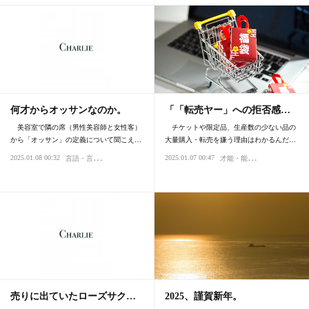
何才からオッサンなのか。
「「転売ヤー」への拒否感…
美容室で隣の席（男性美容師と女性客）
チケットや限定品、生産数の少ない品の
から「オッサン」の定義について聞こえ…
大量購入・転売を嫌う理由はわかるんだ…
言
語・言葉・表現
才
能・能力
2025.01.08 00:32
2025.01.07 00:47
商売・ビジネス
売りに出ていたローズサク…
2025、謹賀新年。