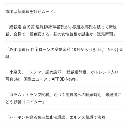
市場は新総裁を歓迎ムード。
「総裁選 自民党[速報]高市早苗氏が小泉進次郎氏を破って新総
裁、会見で「景色変える」初の女性首相が誕生か : 読売新聞」
「みずほ銀行 住宅ローンの変動金利 10月から引き上げ | NHK | 金
融」
「小泉氏、「ステマ」認め謝罪 「総裁選辞退」がトレンド入り
写真5枚 国際ニュース：AFPBB News」
「コラム：トランプ関税、近づく消費者への転嫁時期 米経済に
どう影響 | ロイター」
「バーキンを巡る独占禁止法訴訟、エルメス勝訴で決着」