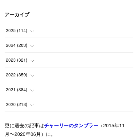
アーカイブ
2025
(
114
)
(
1
)
2024
(
203
)
(
8
)
(
24
)
2023
(
321
)
(
6
)
(
10
)
(
25
)
2022
(
359
)
(
9
)
(
18
)
(
17
)
(
42
)
2021
(
384
)
(
5
)
(
17
)
(
35
)
(
37
)
(
9
)
2020
(
218
)
(
9
)
(
29
)
(
23
)
(
34
)
(
21
)
(
29
)
更に過去の記事は
チャーリーのタンブラー
（2015年11
(
15
)
(
16
)
(
33
)
(
31
)
(
39
)
(
24
)
月〜2020年06月）に。