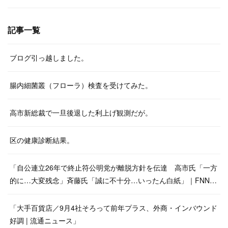
記事一覧
ブログ引っ越しました。
腸内細菌叢（フローラ）検査を受けてみた。
高市新総裁で一旦後退した利上げ観測だが。
区の健康診断結果。
「自公連立26年で終止符公明党が離脱方針を伝達 高市氏「一方
的に…大変残念」斉藤氏「誠に不十分…いったん白紙」｜FNN…
「大手百貨店／9月4社そろって前年プラス、外商・インバウンド
好調 | 流通ニュース」