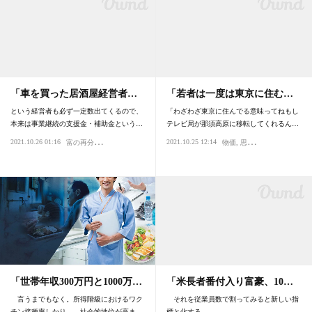
「車を買った居酒屋経営者…
「若者は一度は東京に住む…
という経営者も必ず一定数出てくるので、
「わざわざ東京に住んでる意味ってねもし
本来は事業継続の支援金・補助金という…
テレビ局が那須高原に移転してくれるん…
富
の再分配
2021.10.26 01:16
2021.10.25 12:14
税金
感染症
パンデミック
社会
ウイルス
物価
思考
仕事
「世帯年収300万円と1000万…
「米長者番付入り富豪、10…
言うまでもなく。所得階級におけるワク
それを従業員数で割ってみると新しい指
チン接種率しかり。 社会的地位が高ま…
標と化する。