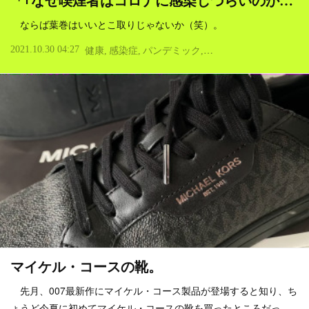
「｢なぜ喫煙者はコロナに感染しづらいのか…
ならば葉巻はいいとこ取りじゃないか（笑）。
2021.10.30 04:27
健康
感染症
パンデミック
ウイルス
マイケル・コースの靴。
先月、007最新作にマイケル・コース製品が登場すると知り、ち
ょうど今夏に初めてマイケル・コースの靴を買ったところだっ…