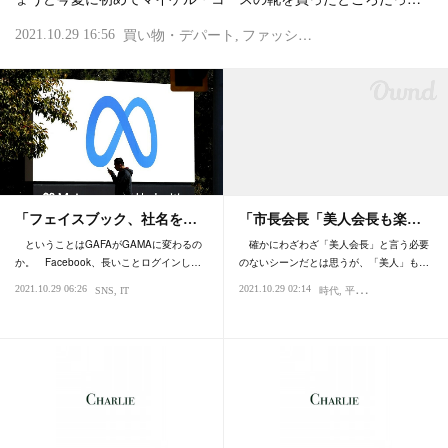
2021.10.29 16:56
買い物・デパート
ファッション・スタイル・流行
「フェイスブック、社名を…
「市長会長「美人会長も楽…
ということはGAFAがGAMAに変わるの
確かにわざわざ「美人会長」と言う必要
か。 Facebook、長いことログインし…
のないシーンだとは思うが、「美人」も…
2021.10.29 06:26
2021.10.29 02:14
SNS
IT
時代
平等・差別