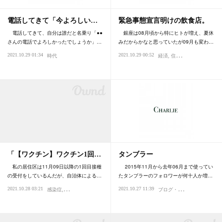
電話してきて「今よろしい…
緊急事態宣言明けの飲食店。
電話してきて、自分は誰だと名乗り「●●
銀座は08月頃から特にヒトが増え、夏休
さんの電話でよろしかったでしょうか」…
みだからかなと思っていたが09月も変わ…
2021.10.29 01:34
2021.10.29 00:52
時代
経済
住まい・不動産
銀座
「【ワクチン】ワクチン1回…
タンブラー
私の居住区は11月09日以降の1回目接種
2015年11月から去年06月まで使ってい
の受付をしているんだが、自治体による…
たタンブラーのフォロワーが何十人か増…
ブ
ログ・日記
2021.10.28 03:21
2021.10.27 11:39
感染症
パンデミック
ウイルス