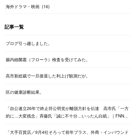
海外ドラマ・映画
(
16
)
記事一覧
ブログ引っ越しました。
腸内細菌叢（フローラ）検査を受けてみた。
高市新総裁で一旦後退した利上げ観測だが。
区の健康診断結果。
「自公連立26年で終止符公明党が離脱方針を伝達 高市氏「一方
的に…大変残念」斉藤氏「誠に不十分…いったん白紙」｜FNN…
「大手百貨店／9月4社そろって前年プラス、外商・インバウンド