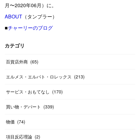
(
15
)
(
16
)
(
33
)
(
31
)
(
39
)
(
24
)
月〜2020年06月）に。
(
24
)
ABOUT
(
12
（タンブラー）
)
(
26
)
(
31
)
(
23
)
(
42
)
■
チャーリーのブログ
(
8
)
(
19
)
(
27
)
(
31
)
(
40
)
(
24
)
(
17
)
(
13
)
(
29
)
(
26
)
カテゴリ
(
55
)
(
33
)
(
12
)
(
14
)
(
24
)
(
20
)
(
38
)
百貨店外商
(
46
)
(
65
)
(
12
)
(
26
)
(
14
)
(
20
)
(
20
)
エルメス・エルパト・ロレックス
(
213
)
(
19
)
(
19
)
(
46
)
(
31
)
サービス・おもてなし
(
170
)
(
37
)
(
27
)
(
58
)
買い物・デパート
(
339
)
(
20
)
(
10
)
物価
(
74
)
(
40
)
項目反応理論
(
2
)