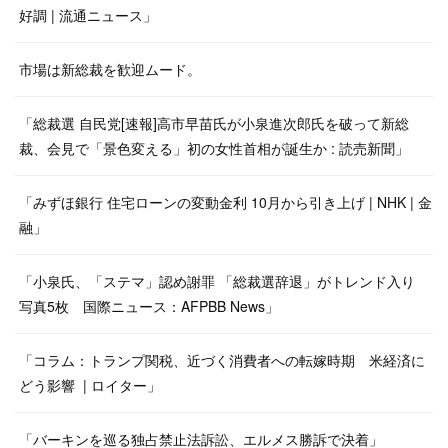
好調 | 流通ニュース」
市場は新総裁を歓迎ムード。
「総裁選 自民党[速報]高市早苗氏が小泉進次郎氏を破って新総
裁、会見で「景色変える」初の女性首相が誕生か : 読売新聞」
「みずほ銀行 住宅ローンの変動金利 10月から引き上げ | NHK | 金
融」
「小泉氏、「ステマ」認め謝罪 「総裁選辞退」がトレンド入り
写真5枚 国際ニュース：AFPBB News」
「コラム：トランプ関税、近づく消費者への転嫁時期 米経済に
どう影響 | ロイター」
「バーキンを巡る独占禁止法訴訟、エルメス勝訴で決着」