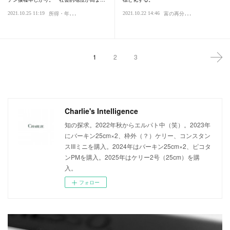
所
得・年収
富
の再分配
2021.10.25 11:19
2021.10.22 14:46
健康
社会
所得・年収
格
1
2
3
Charlie's Intelligence
知の探求。2022年秋からエルパト中（笑）。2023年
にバーキン25cm×2、枠外（？）ケリー、コンスタン
スIIIミニを購入。2024年はバーキン25cm×2、ピコタ
ンPMを購入。2025年はケリー2号（25cm）を購
入。
フォロー