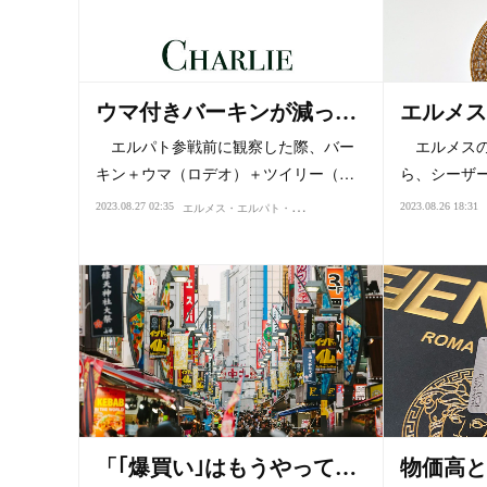
ウマ付きバーキンが減っ…
エルメス
エルパト参戦前に観察した際、バー
エルメスの
キン＋ウマ（ロデオ）＋ツイリー（…
ら、シーザ
エ
ルメス・エルパト・ロレックス
2023.08.27 02:35
2023.08.26 18:31
ファッション・スタイル・
「｢爆買い｣はもうやって…
物価高と