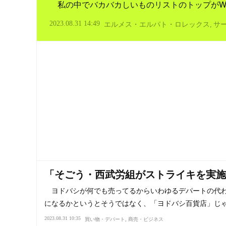
私の中でバカバカしいものリストのトップがWin
2023.08.31 14:49
エルメス・エルパト・ロレックス
サ
「そごう・西武労組がストライキを実施
ヨドバシが何でも売ってるからいわゆるデパートの代
になるかというとそうではなく、「ヨドバシ百貨店」じ
2023.08.31 10:35
買い物・デパート
商売・ビジネス