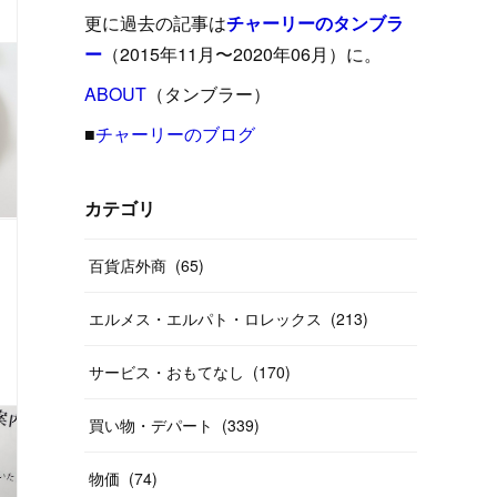
(
15
)
(
16
)
(
33
)
(
31
)
(
39
)
(
24
)
更に過去の記事は
チャーリーのタンブラ
(
24
)
(
12
)
(
26
)
ー
（2015年11月〜2020年06月）に。
(
31
)
(
23
)
(
42
)
(
8
)
(
19
)
(
27
)
(
31
)
ABOUT
(
40
（タンブラー）
)
(
24
)
(
17
)
(
13
)
(
29
)
(
26
)
(
55
)
■
チャーリーのブログ
(
33
)
(
12
)
(
14
)
(
24
)
(
20
)
(
38
)
(
46
)
(
12
)
(
26
)
(
14
)
(
20
)
(
20
)
カテゴリ
(
19
)
(
19
)
(
46
)
(
31
)
百貨店外商
(
65
)
(
37
)
(
27
)
(
58
)
エルメス・エルパト・ロレックス
(
213
)
(
20
)
(
10
)
ンス・感性
味覚・嗅覚、グルメ・香り
ブログ・日記
(
40
)
サービス・おもてなし
(
170
)
買い物・デパート
(
339
)
物価
(
74
)