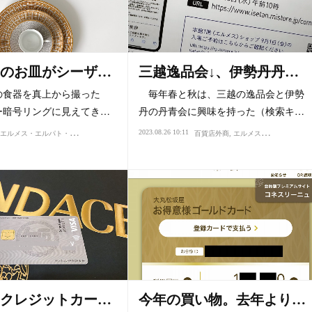
のお皿がシーザ…
三越逸品会↓、伊勢丹丹…
食器を真上から撮った
毎年春と秋は、三越の逸品会と伊勢
ー暗号リングに見えてき…
丹の丹青会に興味を持った（検索キ…
エ
ルメス・エルパト・ロレックス
2023.08.26 10:11
流行
個性・アイデンティティ
心理・精神性
センス・感性
暗号
百貨店外商
エルメス・エルパト・ロレックス
クレジットカー…
今年の買い物。去年より…