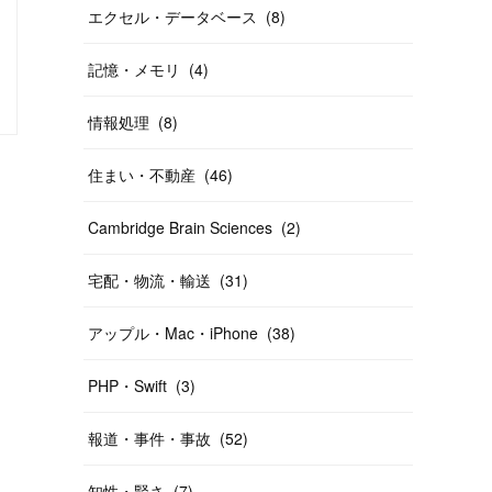
エクセル・データベース
(
8
)
記憶・メモリ
(
4
)
・ポイント
時代
商売・ビジネス
情報処理
(
8
)
住まい・不動産
(
46
)
Cambridge Brain Sciences
(
2
)
宅配・物流・輸送
(
31
)
アップル・Mac・iPhone
(
38
)
PHP・Swift
(
3
)
報道・事件・事故
(
52
)
知性・賢さ
(
7
)