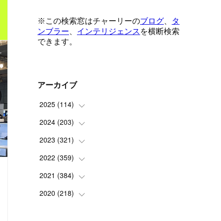
アーカイブ
2025
(
114
)
2024
(
203
(
1
)
)
(
8
)
2023
(
321
(
24
)
)
(
6
)
(
10
)
2022
(
359
(
25
)
)
(
9
)
(
18
)
(
17
)
2021
(
384
(
42
)
)
(
5
)
(
17
)
(
35
)
(
37
)
2020
(
218
(
9
)
)
(
9
)
(
29
)
(
23
)
(
34
)
(
21
)
(
29
)
・文脈理解
人材
育ち・マナー
言語・言葉・表現