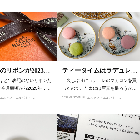
のリボンが2023…
ティータイムはラデュレ…
間ほど年表記のないリボンだ
久しぶりにラデュレのマカロンを買
今月頭頃から2023年リ…
ったので、たまには写真を撮ろうか…
エ
ルメス・エルパト・ロレックス
エ
ルメス・エルパト・ロレックス
2023.08.27 05:16
買い物・デパート
フェルミ推定
セ