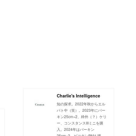
Charlie's Intelligence
知の探求。2022年秋からエル
パト中（笑）。2023年にバー
キン25cm×2、枠外（？）ケリ
ー、コンスタンスIIIミニを購
入。2024年はバーキン
25cm×2、ピコタンPMを購