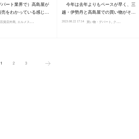
パート業界で）高島屋が
今年は去年よりもペースが早く、三
商売をわかっている感じ…
越・伊勢丹と高島屋での買い物がそ…
2023.08.22 17:14
百貨店外商
エルメス・エルパト・ロレックス
買い物・デパート
買い物・デパート
物価
クレジットカード・マイル
クレジットカード・マイル・ポイント
1
2
3