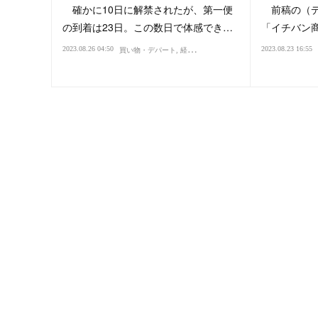
確かに10日に解禁されたが、第一便
前稿の（デ
の到着は23日。この数日で体感でき…
「イチバン
2023.08.26 04:50
2023.08.23 16:55
買い物・デパート
経済
国際