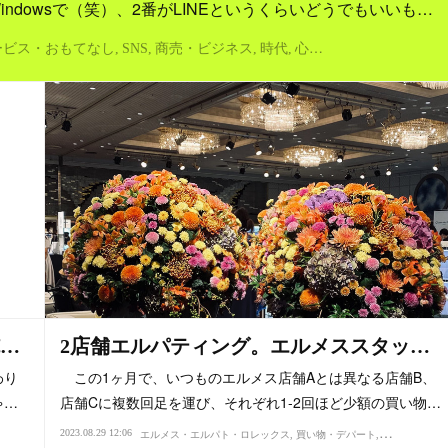
dowsで（笑）、2番がLINEというくらいどうでもいいも…
ービス・おもてなし
SNS
商売・ビジネス
時代
心理・精神性
…
2店舗エルパティング。エルメススタッ…
わり
この1ヶ月で、いつものエルメス店舗Aとは異なる店舗B、
ゃ…
店舗Cに複数回足を運び、それぞれ1-2回ほど少額の買い物…
2023.08.29 12:06
エルメス・エルパト・ロレックス
買い物・デパート
日本語・国語