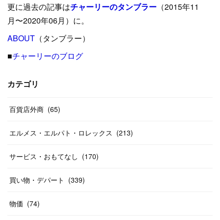
更に過去の記事は
チャーリーのタンブラー
（2015年11
(
15
)
(
16
)
(
33
)
(
31
)
(
39
)
(
24
)
月〜2020年06月）に。
(
24
)
ABOUT
(
12
（タンブラー）
)
(
26
)
(
31
)
(
23
)
(
42
)
■
チャーリーのブログ
(
8
)
(
19
)
(
27
)
(
31
)
(
40
)
(
24
)
(
17
)
(
13
)
(
29
)
(
26
)
カテゴリ
(
55
)
(
33
)
(
12
)
(
14
)
(
24
)
(
20
)
(
38
)
百貨店外商
(
46
)
(
65
)
(
12
)
(
26
)
(
14
)
(
20
)
(
20
)
エルメス・エルパト・ロレックス
(
213
)
(
19
)
(
19
)
(
46
)
(
31
)
サービス・おもてなし
(
170
)
(
37
)
(
27
)
(
58
)
買い物・デパート
(
339
)
(
20
)
(
10
)
物価
(
74
)