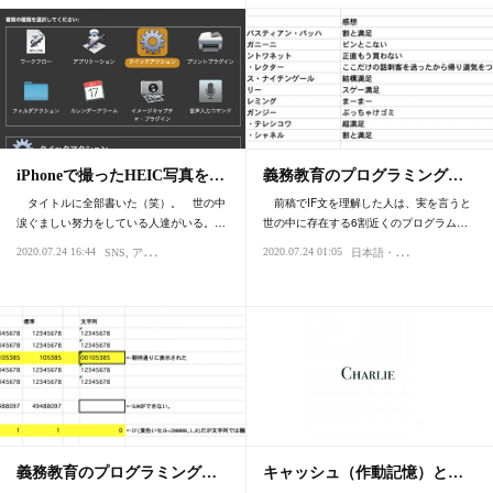
iPhoneで撮ったHEIC写真を…
義務教育のプログラミング…
タイトルに全部書いた（笑）。 世の中
前稿でIF文を理解した人は、実を言うと
涙ぐましい努力をしている人達がいる。…
世の中に存在する6割近くのプログラム…
日
本語・国語・文脈理解
2020.07.24 16:44
2020.07.24 01:05
SNS
アップル・Mac・iPhone
写真・画像
思
義務教育のプログラミング…
キャッシュ（作動記憶）と…