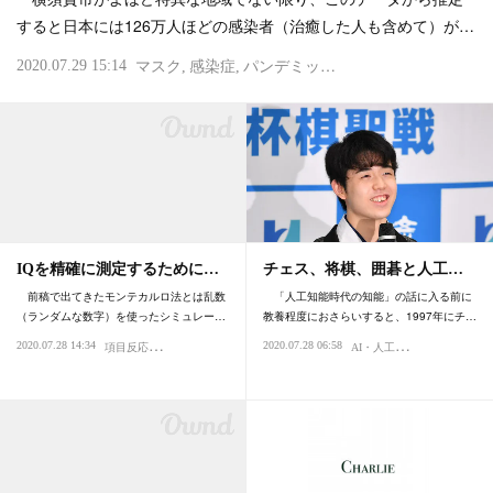
すると日本には126万人ほどの感染者（治癒した人も含めて）が…
2020.07.29 15:14
マスク
感染症
パンデミック
ウイルス
IQを精確に測定するために…
チェス、将棋、囲碁と人工…
前稿で出てきたモンテカルロ法とは乱数
「人工知能時代の知能」の話に入る前に
（ランダムな数字）を使ったシミュレー…
教養程度におさらいすると、1997年にチ…
項
目反応理論
A
I・人工知能
2020.07.28 14:34
2020.07.28 06:58
エクセル・データベース
PHP・Swift
IQ・知能
アルゴリズム
プログラミン