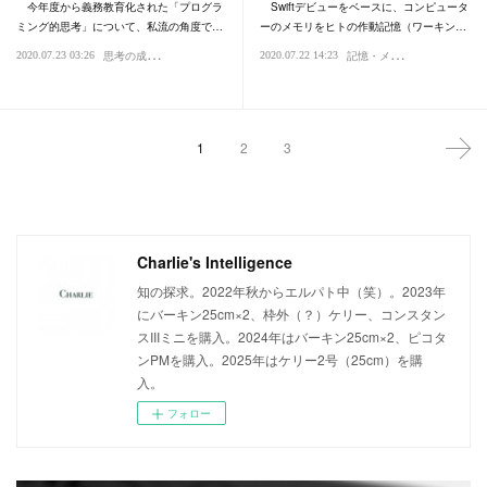
今年度から義務教育化された「プログラ
Swiftデビューをベースに、コンピュータ
ミング的思考」について、私流の角度で…
ーのメモリをヒトの作動記憶（ワーキン…
思
考の成熟度
記
憶・メモリ
2020.07.23 03:26
2020.07.22 14:23
思考
エクセル・データベース
情報処理
知性・賢さ
情報処理
プログラ
Cam
1
2
3
Charlie's Intelligence
知の探求。2022年秋からエルパト中（笑）。2023年
にバーキン25cm×2、枠外（？）ケリー、コンスタン
スIIIミニを購入。2024年はバーキン25cm×2、ピコタ
ンPMを購入。2025年はケリー2号（25cm）を購
入。
フォロー