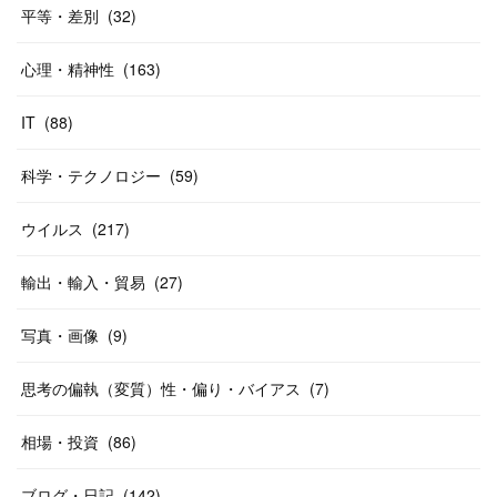
平等・差別
(
32
)
心理・精神性
(
163
)
IT
(
88
)
科学・テクノロジー
(
59
)
ウイルス
(
217
)
輸出・輸入・貿易
(
27
)
写真・画像
(
9
)
思考の偏執（変質）性・偏り・バイアス
(
7
)
相場・投資
(
86
)
ブログ・日記
(
142
)