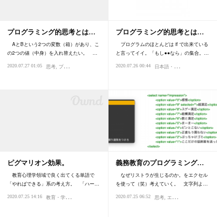
プログラミング的思考とは…
プログラミング的思考とは…
AとBという2つの変数（箱）があり、こ
プログラムのほとんどは if で出来ている
の2つの値（中身）を入れ替えたい。 …
と言ってイイ。「もし●●なら」の集合。…
日
本語・国語・文脈理解
2020.07.27 01:05
2020.07.26 00:44
思考
プログラミング
教育・学問・学習
IT
思
ピグマリオン効果。
義務教育のプログラミング…
教育心理学領域で良く出てくる単語で
なぜリストラが生じるのか。をエクセル
「やればできる」系の考え方。 「ハー…
を使って（笑）考えていく。 文字列よ…
教
育・学問・学習
2020.07.25 14:16
2020.07.25 06:52
IQ・知能
心理・精神性
思考
エクセル・データベース