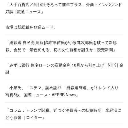
「大手百貨店／9月4社そろって前年プラス、外商・インバウンド
好調 | 流通ニュース」
市場は新総裁を歓迎ムード。
「総裁選 自民党[速報]高市早苗氏が小泉進次郎氏を破って新総
裁、会見で「景色変える」初の女性首相が誕生か : 読売新聞」
「みずほ銀行 住宅ローンの変動金利 10月から引き上げ | NHK | 金
融」
「小泉氏、「ステマ」認め謝罪 「総裁選辞退」がトレンド入り
写真5枚 国際ニュース：AFPBB News」
「コラム：トランプ関税、近づく消費者への転嫁時期 米経済に
どう影響 | ロイター」