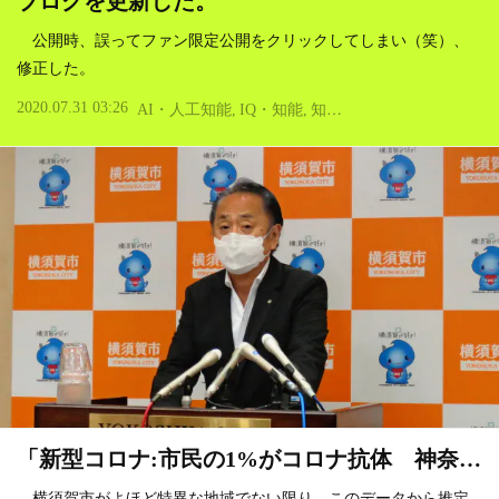
ブログを更新した。
公開時、誤ってファン限定公開をクリックしてしまい（笑）、
修正した。
2020.07.31 03:26
AI・人工知能
IQ・知能
知覚・認知
ブログ・日記
「新型コロナ:市民の1%がコロナ抗体 神奈…
横須賀市がよほど特異な地域でない限り、このデータから推定