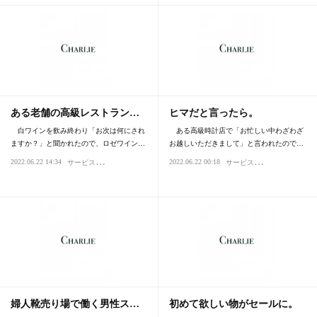
ある老舗の高級レストラン…
ヒマだと言ったら。
白ワインを飲み終わり「お次は何にされ
ある高級時計店で「お忙しい中わざわざ
ますか？」と聞かれたので、ロゼワイン…
お越しいただきまして」と言われたので…
サ
ービス・おもてなし
サ
ービス・おもてなし
2022.06.22 14:34
2022.06.22 00:18
教養
格差
育ち・マナー
時代
買い
婦人靴売り場で働く男性ス…
初めて欲しい物がセールに。