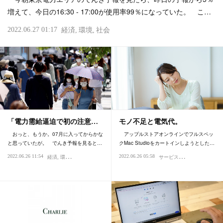
増えて、今日の16:30 - 17:00が使用率99％になっていた。 こ…
2022.06.27 01:17
経済
環境
社会
「電力需給逼迫で初の注意…
モノ不足と電気代。
おっと、もうか。07月に入ってからかな
アップルストアオンラインでフルスペッ
と思っていたが。 でんき予報を見ると…
クMac Studioをカートインしようとした…
サ
ービス・おもてなし
2022.06.26 11:54
2022.06.26 05:58
経済
環境
社会
買い