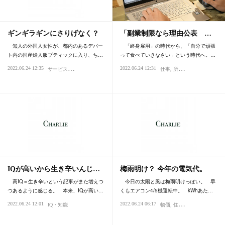
ギンギラギンにさりげなく？
「副業制限なら理由公表 …
知人の外国人女性が、都内のあるデパー
「終身雇用」の時代から、「自分で頑張
ト内の国産婦人服ブティックに入り、ち…
って食べていきなさい」という時代へ。…
サ
ービス・おもてなし
2022.06.24 12:35
2022.06.24 12:31
買い物・デパート
センス・感性
仕事
所得・年収
ファッション・スタ
IQが高いから生き辛いんじ…
梅雨明け？ 今年の電気代。
高IQ＝生き辛いという記事がまた増えつ
今日の太陽と風は梅雨明けっぽい。 早
つあるように感じる。 本来、IQが高い…
くもエアコン4/5機運転中。 kWhあた…
2022.06.24 12:01
2022.06.24 06:17
IQ・知能
物価
住まい・不動産
所得