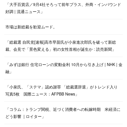
「大手百貨店／9月4社そろって前年プラス、外商・インバウンド
好調 | 流通ニュース」
市場は新総裁を歓迎ムード。
「総裁選 自民党[速報]高市早苗氏が小泉進次郎氏を破って新総
裁、会見で「景色変える」初の女性首相が誕生か : 読売新聞」
「みずほ銀行 住宅ローンの変動金利 10月から引き上げ | NHK | 金
融」
「小泉氏、「ステマ」認め謝罪 「総裁選辞退」がトレンド入り
写真5枚 国際ニュース：AFPBB News」
「コラム：トランプ関税、近づく消費者への転嫁時期 米経済に
どう影響 | ロイター」