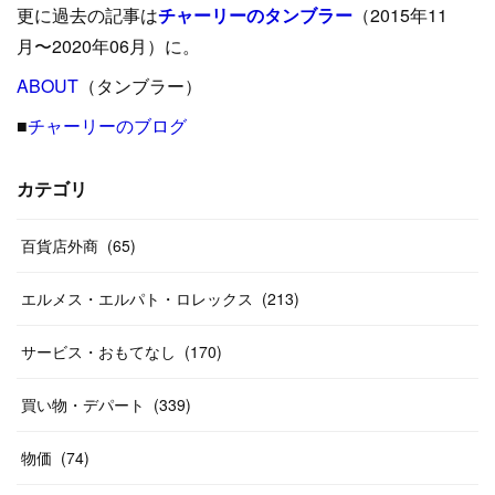
更に過去の記事は
チャーリーのタンブラー
（2015年11
(
15
)
(
16
)
(
33
)
(
31
)
(
39
)
(
24
)
月〜2020年06月）に。
(
24
)
ABOUT
(
12
（タンブラー）
)
(
26
)
(
31
)
(
23
)
(
42
)
■
チャーリーのブログ
(
8
)
(
19
)
(
27
)
(
31
)
(
40
)
(
24
)
(
17
)
(
13
)
(
29
)
(
26
)
カテゴリ
(
55
)
(
33
)
(
12
)
(
14
)
(
24
)
(
20
)
(
38
)
百貨店外商
(
46
)
(
65
)
(
12
)
(
26
)
(
14
)
(
20
)
(
20
)
エルメス・エルパト・ロレックス
(
213
)
(
19
)
(
19
)
(
46
)
(
31
)
サービス・おもてなし
(
170
)
(
37
)
(
27
)
(
58
)
買い物・デパート
(
339
)
(
20
)
(
10
)
物価
(
74
)