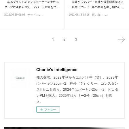
あるブランドのメンズコーナーの女性ス
先週からデパート各社が得意顧客向けに
タッフに連れられて、デパート館内をブ…
一足早いプレセールの案内を出し始めた…
サ
ービス・おもてなし
買
い物・デパート
2022.06.19 01:03
2022.06.18 15:26
買い物・デパート
ファッション・スタイル・流行
ファッシ
1
2
3
Charlie's Intelligence
知の探求。2022年秋からエルパト中（笑）。2023年
にバーキン25cm×2、枠外（？）ケリー、コンスタン
スIIIミニを購入。2024年はバーキン25cm×2、ピコタ
ンPMを購入。2025年はケリー2号（25cm）を購
入。
フォロー