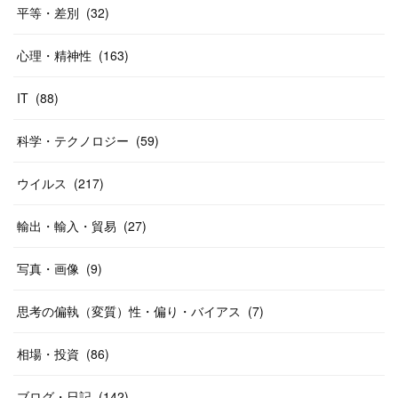
平等・差別
(
32
)
心理・精神性
(
163
)
IT
(
88
)
科学・テクノロジー
(
59
)
ウイルス
(
217
)
輸出・輸入・貿易
(
27
)
写真・画像
(
9
)
思考の偏執（変質）性・偏り・バイアス
(
7
)
相場・投資
(
86
)
ブログ・日記
(
142
)