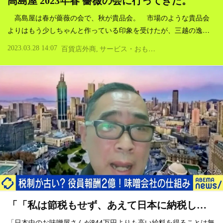
高島屋 2023年春 薔薇の会に行ってきた。
高島屋は春が薔薇の会で、秋が貴品会。 市場のような貴品会
よりはもう少しちゃんと作っている印象を受けたが、三越の逸…
2023.03.28 14:07
百貨店外商
サービス・おもてなし
買い物・デパー
「「私は節税もせず、あえて日本に納税し…
「日本中のお味噌屋さんが844万円よりも高い給料を得ることは無