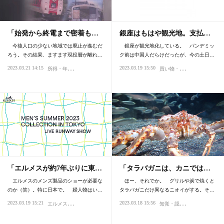
「始発から終電まで密着も…
銀座はもはや観光地。支払…
今後人口の少ない地域では廃止が進むだ
銀座が観光地化している。 パンデミッ
ろう。その結果、ますます現役層が離れ…
ク前は中国人だらけだったが、今の土日…
所
得・年収
買
い物・デパート
2023.03.21 14:15
2023.03.19 15:50
税金
議論
環境
時代
価値・値打ち
社会
生産性
「エルメスが約7年ぶりに東…
「タラバガニは、カニでは…
エルメスのメンズ製品のショーが必要な
ほー、それでか。 グリルや炭で焼くと
のか（笑）。特に日本で。 婦人物はい…
タラバガニだけ異なるニオイがする。そ…
エ
ルメス・エルパト・ロレックス
知
覚・認知
2023.03.19 15:21
2023.03.18 15:56
買い物・デパート
ファッション・スタイル
味覚・嗅覚、グ