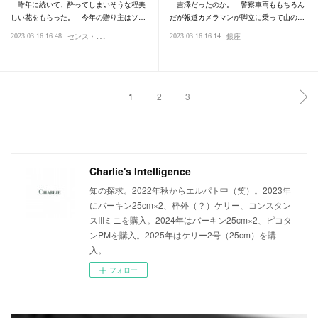
昨年に続いて、酔ってしまいそうな程美
吉澤だったのか。 警察車両ももちろん
しい花をもらった。 今年の贈り主はソ…
だが報道カメラマンが脚立に乗って山の…
セ
ンス・感性
2023.03.16 16:48
2023.03.16 16:14
ブログ・日記
銀座
1
2
3
Charlie's Intelligence
知の探求。2022年秋からエルパト中（笑）。2023年
にバーキン25cm×2、枠外（？）ケリー、コンスタン
スIIIミニを購入。2024年はバーキン25cm×2、ピコタ
ンPMを購入。2025年はケリー2号（25cm）を購
入。
フォロー