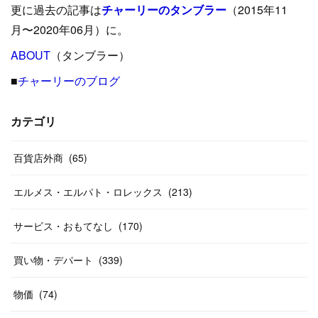
更に過去の記事は
チャーリーのタンブラー
（2015年11
(
15
)
(
16
)
(
33
)
(
31
)
(
39
)
(
24
)
月〜2020年06月）に。
(
24
)
ABOUT
(
12
（タンブラー）
)
(
26
)
(
31
)
(
23
)
(
42
)
■
チャーリーのブログ
(
8
)
(
19
)
(
27
)
(
31
)
(
40
)
(
24
)
(
17
)
(
13
)
(
29
)
(
26
)
カテゴリ
(
55
)
(
33
)
(
12
)
(
14
)
(
24
)
(
20
)
(
38
)
百貨店外商
(
46
)
(
65
)
(
12
)
(
26
)
(
14
)
(
20
)
(
20
)
エルメス・エルパト・ロレックス
(
213
)
(
19
)
(
19
)
(
46
)
(
31
)
サービス・おもてなし
(
170
)
(
37
)
(
27
)
(
58
)
買い物・デパート
(
339
)
(
20
)
(
10
)
物価
(
74
)