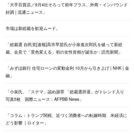
「大手百貨店／9月4社そろって前年プラス、外商・インバウンド
好調 | 流通ニュース」
市場は新総裁を歓迎ムード。
「総裁選 自民党[速報]高市早苗氏が小泉進次郎氏を破って新総
裁、会見で「景色変える」初の女性首相が誕生か : 読売新聞」
「みずほ銀行 住宅ローンの変動金利 10月から引き上げ | NHK | 金
融」
「小泉氏、「ステマ」認め謝罪 「総裁選辞退」がトレンド入り
写真5枚 国際ニュース：AFPBB News」
「コラム：トランプ関税、近づく消費者への転嫁時期 米経済に
どう影響 | ロイター」