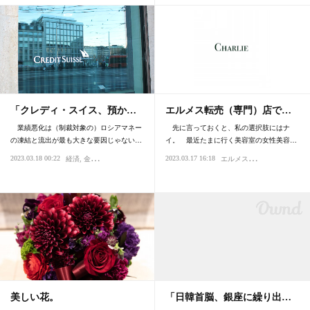
「クレディ・スイス、預か…
エルメス転売（専門）店で…
業績悪化は（制裁対象の）ロシアマネー
先に言っておくと、私の選択肢にはナ
の凍結と流出が最も大きな要因じゃない…
イ。 最近たまに行く美容室の女性美容…
エ
ルメス・エルパト・ロレックス
2023.03.18 00:22
2023.03.17 16:18
経済
金融・為替
美しい花。
「日韓首脳、銀座に繰り出…