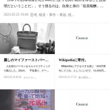
理だということだ」。そう憤るのは、自身と弟の「役員報酬」…
2023.03.25 19:09
思考
報道・事件・事故
税金
商売・ビジネス
麗しのマイファーストバー…
Wikipediaに寄付。
人生初のバーキンをエルメスブティック
Wikipediaにアクセスする度に「300円寄
で購入した。25cm。 予告通り、ゲー…
付してくれ」としつこいので、10,000円…
エ
ルメス・エルパト・ロレックス
富
の再分配
2023.03.24 00:35
2023.03.22 17:22
買い物・デパート
ブログ・日記